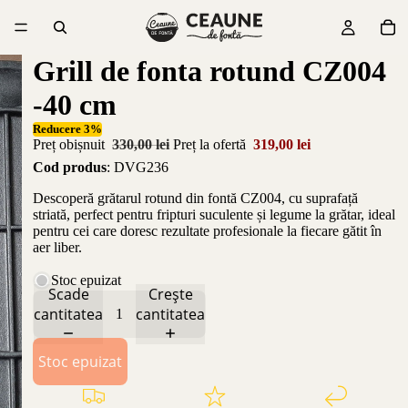
Grill de fonta rotund CZ004
-40 cm
Reducere 3%
Preț obișnuit
330,00 lei
Preț la ofertă
319,00 lei
Cod produs
: DVG236
Descoperă grătarul rotund din fontă CZ004, cu suprafață
striată, perfect pentru fripturi suculente și legume la grătar, ideal
pentru cei care doresc rezultate profesionale la fiecare gătit în
aer liber.
Stoc epuizat
Scade
Crește
cantitatea
cantitatea
Stoc epuizat