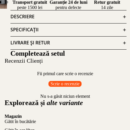
Transport gratuit
Garanție 24 de luni
Retur gratuit
peste 1500 lei
pentru defecte
14 zile
DESCRIERE
SPECIFICAȚII
LIVRARE ȘI RETUR
Completează setul
Recenzii Clienți
Fii primul care scrie o recenzie
Scrie o recenzie
Nu s-a găsit niciun element
Explorează și
alte variante
Magazin
Gătit în bucătărie