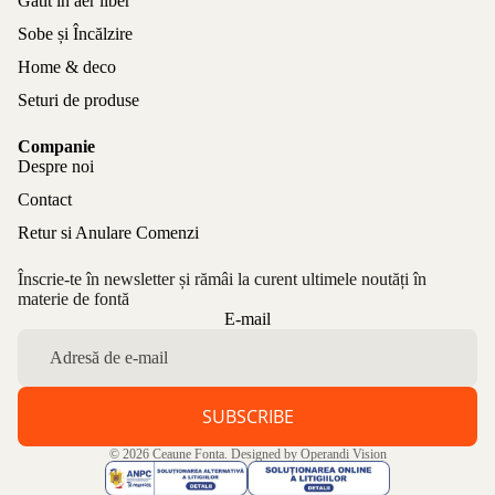
Gătit în aer liber
Sobe și Încălzire
Home & deco
Seturi de produse
Companie
Despre noi
Contact
Retur si Anulare Comenzi
Înscrie-te în newsletter și rămâi la curent ultimele noutăți în
materie de fontă
Politica de confidențialitate
E-mail
Politica de rambursare
Termeni de utilizare
Politica de expediere
SUBSCRIBE
Informații de contact
© 2026
Ceaune Fonta
. Designed by
Operandi Vision
Aviz legal