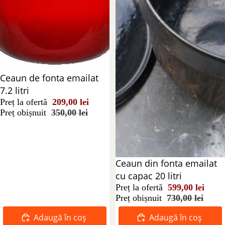
Reducere 40%
Ceaun de fonta emailat
7.2 litri
Preț la ofertă
209,00 lei
Preț obișnuit
350,00 lei
Reducere 18%
Ceaun din fonta emailat
cu capac 20 litri
Preț la ofertă
599,00 lei
Preț obișnuit
730,00 lei
Adaugă în coș
Adaugă în coș