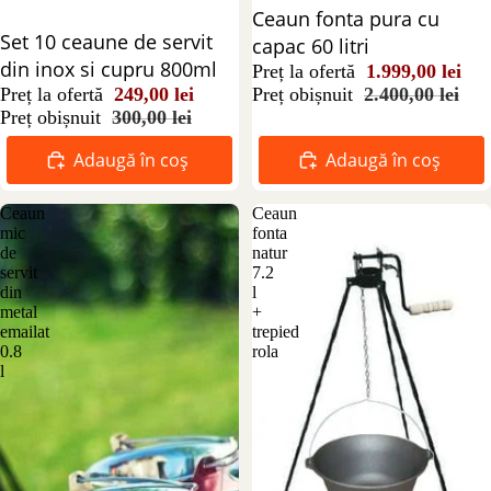
Reducere 17%
Ceaun fonta pura cu
Reducere 17%
Set 10 ceaune de servit
capac 60 litri
din inox si cupru 800ml
Preț la ofertă
1.999,00 lei
Preț obișnuit
2.400,00 lei
Preț la ofertă
249,00 lei
Preț obișnuit
300,00 lei
Adaugă în coș
Adaugă în coș
Ceaun
Ceaun
mic
fonta
de
natur
servit
7.2
din
l
metal
+
emailat
trepied
0.8
rola
l