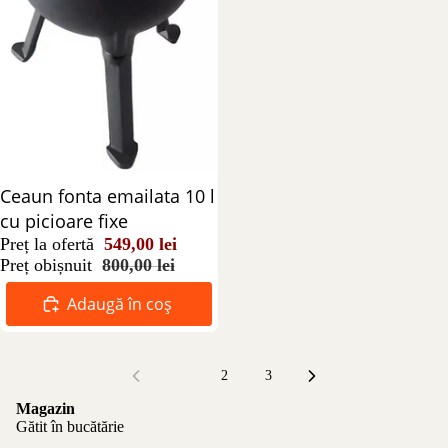
Reducere 31%
Ceaun fonta emailata 10 l
cu picioare fixe
Preț la ofertă
549,00 lei
Preț obișnuit
800,00 lei
Adaugă în coș
1
2
3
Magazin
Gătit în bucătărie