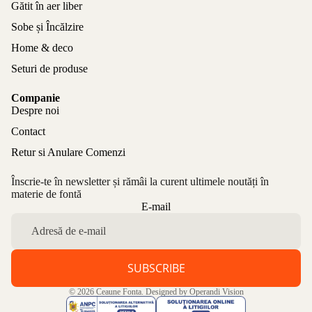
Gătit în aer liber
Sobe și Încălzire
Home & deco
Seturi de produse
Companie
Despre noi
Contact
Retur si Anulare Comenzi
Înscrie-te în newsletter și rămâi la curent ultimele noutăți în
materie de fontă
Politica de confidențialitate
E-mail
Politica de rambursare
Termeni de utilizare
Politica de expediere
SUBSCRIBE
Informații de contact
© 2026
Ceaune Fonta
. Designed by
Operandi Vision
Aviz legal