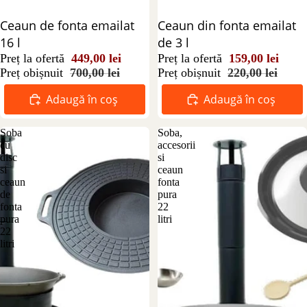
Reducere 36%
Ceaun de fonta emailat
Reducere 28%
Ceaun din fonta emailat
16 l
de 3 l
Preț la ofertă
449,00 lei
Preț la ofertă
159,00 lei
Preț obișnuit
700,00 lei
Preț obișnuit
220,00 lei
Adaugă în coș
Adaugă în coș
Soba
Soba,
cu
accesorii
disc
si
si
ceaun
ceaun
fonta
de
pura
fonta
22
pura
litri
22
litri