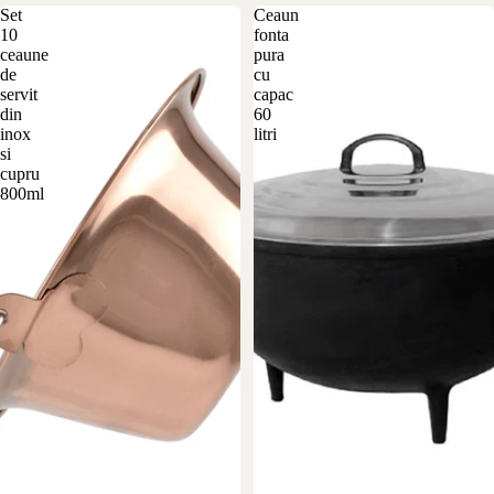
Set
Ceaun
10
fonta
ceaune
pura
de
cu
servit
capac
din
60
inox
litri
si
cupru
800ml