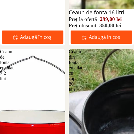
Reducere 15%
Ceaun de fonta 16 litri
Preț la ofertă
299,00 lei
Preț obișnuit
350,00 lei
Adaugă în coș
Adaugă în coș
Ceaun
Ceaun
de
din
fonta
fonta
emailat
emailat
7.2
cu
litri
capac
20
litri