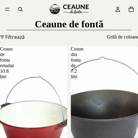
Ceaune de fontă
Filtrează
Grilă de coloan
Ceaun
Ceaun
de
din
fonta
fonta
emailat
de
10.8
7.2
litri
litri