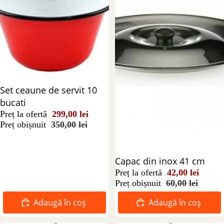
Reducere 15%
Set ceaune de servit 10
bucati
Preț la ofertă
299,00 lei
Preț obișnuit
350,00 lei
Reducere 30%
Capac din inox 41 cm
Preț la ofertă
42,00 lei
Preț obișnuit
60,00 lei
Adaugă în coș
Adaugă în coș