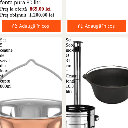
fonta pura 30 litri
Preț la ofertă
869,00 lei
Preț obișnuit
1.200,00 lei
Adaugă în coș
Adaugă în coș
Set
Set
5
Sobă
ceaune
inox
de
Ø
servit
31
din
cm
inox
+
si
Ceaun
cupru
fontă
800ml
10.8
litri