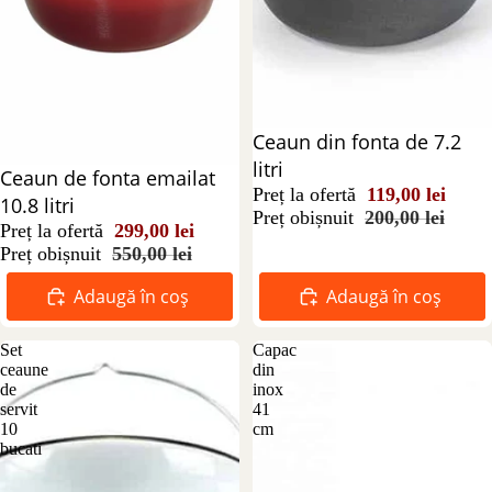
Reducere 41%
Ceaun din fonta de 7.2
litri
Reducere 46%
Ceaun de fonta emailat
Preț la ofertă
119,00 lei
10.8 litri
Preț obișnuit
200,00 lei
Preț la ofertă
299,00 lei
Preț obișnuit
550,00 lei
Adaugă în coș
Adaugă în coș
Set
Capac
ceaune
din
de
inox
servit
41
10
cm
bucati