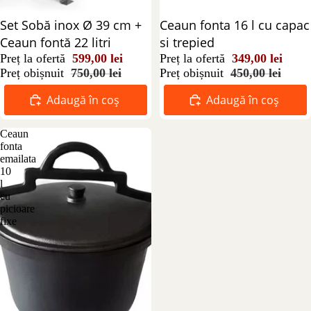
Reducere 20%
Set Sobă inox Ø 39 cm +
Reducere 22%
Ceaun fonta 16 l cu capac
Ceaun fontă 22 litri
si trepied
Preț la ofertă
599,00 lei
Preț la ofertă
349,00 lei
Preț obișnuit
750,00 lei
Preț obișnuit
450,00 lei
Adaugă în coș
Adaugă în coș
Ceaun
fonta
emailata
10
l
cu
picioare
fixe