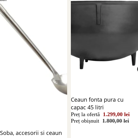
Reducere 28%
Ceaun fonta pura cu
capac 45 litri
Preț la ofertă
1.299,00 lei
Preț obișnuit
1.800,00 lei
Reducere 28%
Soba, accesorii si ceaun