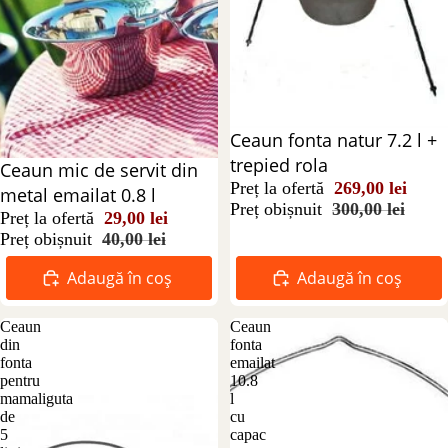
Reducere 10%
Ceaun fonta natur 7.2 l +
trepied rola
Reducere 28%
Ceaun mic de servit din
Preț la ofertă
269,00 lei
metal emailat 0.8 l
Preț obișnuit
300,00 lei
Preț la ofertă
29,00 lei
Preț obișnuit
40,00 lei
Adaugă în coș
Adaugă în coș
Ceaun
Ceaun
din
fonta
fonta
emailat
pentru
10.8
mamaliguta
l
de
cu
5
capac