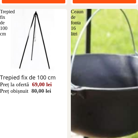
Trepied
Ceaun
fix
de
de
fonta
100
16
cm
litri
Reducere 14%
Trepied fix de 100 cm
Preț la ofertă
69,00 lei
Preț obișnuit
80,00 lei