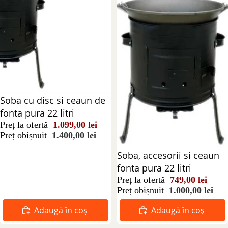
Reducere 22%
Soba cu disc si ceaun de
fonta pura 22 litri
Preț la ofertă
1.099,00 lei
Preț obișnuit
1.400,00 lei
Reducere 25%
Soba, accesorii si ceaun
fonta pura 22 litri
Preț la ofertă
749,00 lei
Preț obișnuit
1.000,00 lei
Adaugă în coș
Adaugă în coș