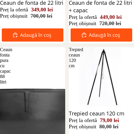
Reducere 50%
Ceaun de fonta de 22 litri
Reducere 38%
Ceaun de fonta de 22 litri
Preț la ofertă
349,00 lei
+ capac
Preț obișnuit
700,00 lei
Preț la ofertă
449,00 lei
Preț obișnuit
720,00 lei
Adaugă în coș
Adaugă în coș
Ceaun
Trepied
fonta
ceaun
pura
120
cu
cm
capac
88
litri
Reducere 1%
Trepied ceaun 120 cm
Preț la ofertă
79,00 lei
Preț obișnuit
80,00 lei