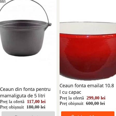
litri
Reducere 50%
Ceaun fonta emailat 10.8
Stoc epuizat
Ceaun din fonta pentru
l cu capac
mamaliguta de 5 litri
Preț la ofertă
299,00 lei
Preț la ofertă
117,00 lei
Preț obișnuit
600,00 lei
Preț obișnuit
180,00 lei