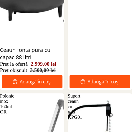
Reducere 14%
Ceaun fonta pura cu
capac 88 litri
Preț la ofertă
2.999,00 lei
Preț obișnuit
3.500,00 lei
Adaugă în coș
Adaugă în coș
Polonic
Suport
inox
ceaun
160ml
cu
OR
rola
KPG01