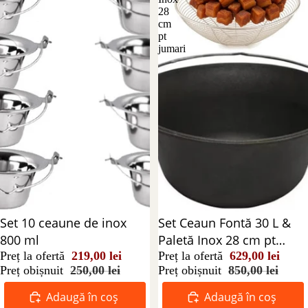
28
cm
pt
jumari
Reducere 12%
Set 10 ceaune de inox
Reducere 26%
Set Ceaun Fontă 30 L &
800 ml
Paletă Inox 28 cm pt
Preț la ofertă
219,00 lei
jumari
Preț la ofertă
629,00 lei
Preț obișnuit
250,00 lei
Preț obișnuit
850,00 lei
Adaugă în coș
Adaugă în coș