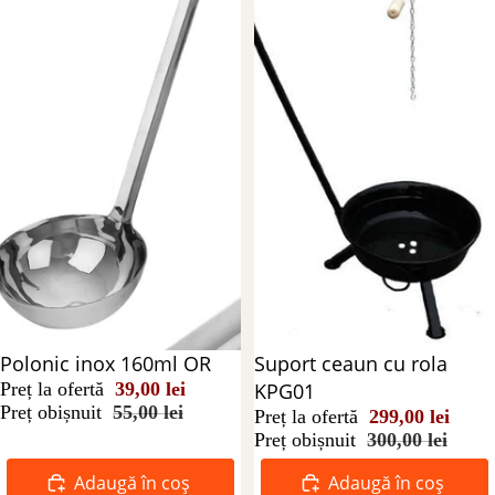
Reducere 29%
Polonic inox 160ml OR
Reducere 0%
Suport ceaun cu rola
Preț la ofertă
39,00 lei
KPG01
Preț obișnuit
55,00 lei
Preț la ofertă
299,00 lei
Preț obișnuit
300,00 lei
Adaugă în coș
Adaugă în coș