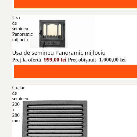
Usa
de
semineu
Panoramic
mijlociu
Reducere 0%
Usa de semineu Panoramic mijlociu
Preț la ofertă
999,00 lei
Preț obișnuit
1.000,00 lei
Gratar
de
semineu
200
x
280
mm