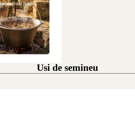
ne de fontă natur
Usi de semineu