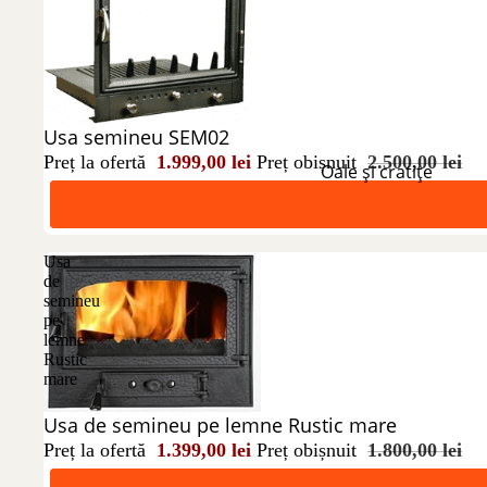
Reducere 20%
Usa semineu SEM02
Preț la ofertă
1.999,00 lei
Preț obișnuit
2.500,00 lei
Oale și cratițe
Usa
de
semineu
pe
lemne
Rustic
mare
Reducere 22%
Usa de semineu pe lemne Rustic mare
Preț la ofertă
1.399,00 lei
Preț obișnuit
1.800,00 lei