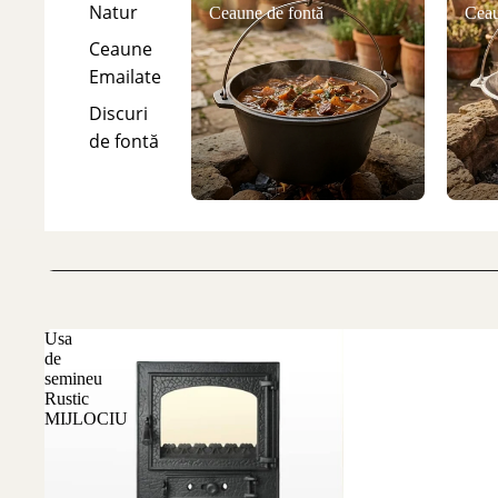
Natur
Ceaune de fontă
Ceau
Ceaune
Emailate
Discuri
de fontă
Usa
de
semineu
Rustic
MIJLOCIU