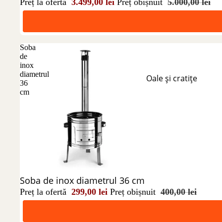
Preț la ofertă
3.499,00 lei
Preț obișnuit
5.000,00 lei
Soba
de
inox
diametrul
Oale și cratițe
36
cm
Reducere 25%
Soba de inox diametrul 36 cm
Preț la ofertă
299,00 lei
Preț obișnuit
400,00 lei