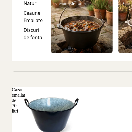
Natur
Ceaune de fontă
Ceau
Ceaune
Emailate
Discuri
de fontă
Cazan
emailat
de
70
litri