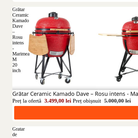
Grătar
Ceramic
Kamado
Dave
–
Rosu
intens
-
Marimea
M
20
inch
Reducere 30%
Grătar Ceramic Kamado Dave – Rosu intens - M
Preț la ofertă
3.499,00 lei
Preț obișnuit
5.000,00 lei
Gratar
de