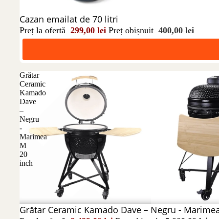
Reducere 25%
Cazan emailat de 70 litri
Preț la ofertă
299,00 lei
Preț obișnuit
400,00 lei
Grătar
Ceramic
Kamado
Dave
–
Negru
-
Marimea
M
20
inch
Reducere 30%
Grătar Ceramic Kamado Dave – Negru - Marimea