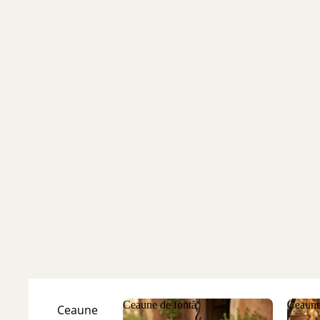
Ceaune de fontă
Ceaune
Ceaune