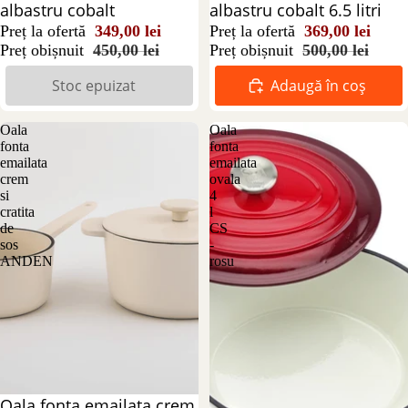
albastru cobalt
albastru cobalt 6.5 litri
Preț la ofertă
349,00 lei
Preț la ofertă
369,00 lei
Preț obișnuit
450,00 lei
Preț obișnuit
500,00 lei
Stoc epuizat
Adaugă în coș
Oala
Oala
fonta
fonta
emailata
emailata
crem
ovala
si
4
cratita
l
de
CS
sos
-
ANDEN
rosu
Reducere 20%
Oala fonta emailata crem