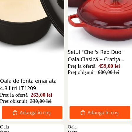
Reducere 24%
Setul "Chef's Red Duo"
Oala Clasică + Cratița
Înaltă
Preț la ofertă
459,00 lei
Preț obișnuit
600,00 lei
Reducere 20%
Oala de fonta emailata
4.3 litri LT1209
Preț la ofertă
263,00 lei
Preț obișnuit
330,00 lei
Adaugă în coș
Adaugă în coș
Oala
Oala