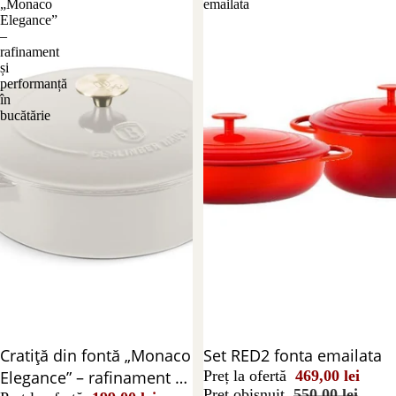
„Monaco
emailata
Elegance”
–
rafinament
și
performanță
în
bucătărie
Stoc epuizat
Cratiță din fontă „Monaco
Reducere 15%
Set RED2 fonta emailata
Elegance” – rafinament și
Preț la ofertă
469,00 lei
Preț obișnuit
550,00 lei