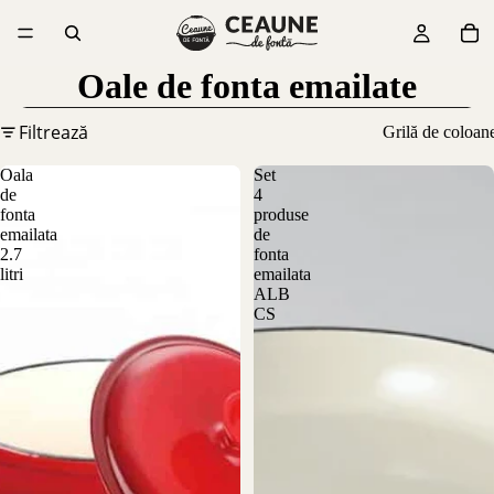
Oale de fonta emailate
Filtrează
Grilă de coloan
Oala
Set
de
4
fonta
produse
emailata
de
2.7
fonta
litri
emailata
ALB
CS