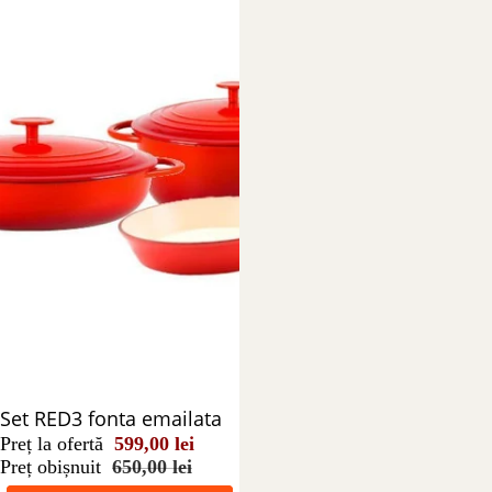
Reducere 8%
Set RED3 fonta emailata
Preț la ofertă
599,00 lei
Preț obișnuit
650,00 lei