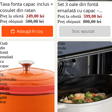
Reducere 50%
Tava fonta capac inclus +
Stoc epuizat
Set 3 oale din fontă
cosulet din ratan
emailată cu capac –
Preț la ofertă
249,00 lei
portocaliu-roșu, diferite
Preț la ofertă
599,00 lei
Preț obișnuit
500,00 lei
Preț obișnuit
800,00 lei
dimensiuni
Adaugă în coș
Stoc epuizat
Oală
Oala
din
ovala
fontă
din
emailată
fontă
cu
„Monaco
capac
Elegance”
–
–
5L,
rafinament
portocaliu-
și
roșu,
performanță
ideală
în
pentru
bucătărie
gătit
30
lent
cm