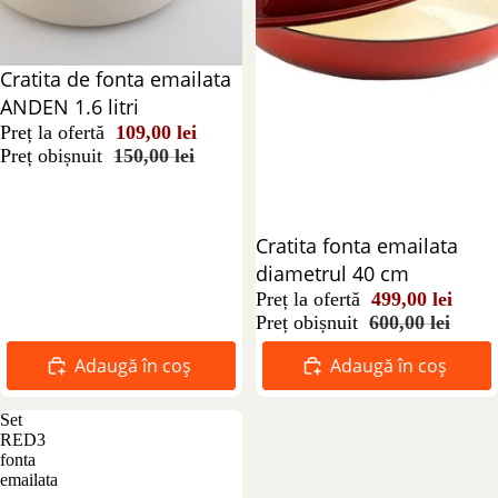
Reducere 27%
Cratita de fonta emailata
ANDEN 1.6 litri
Preț la ofertă
109,00 lei
Preț obișnuit
150,00 lei
Reducere 17%
Cratita fonta emailata
diametrul 40 cm
Preț la ofertă
499,00 lei
Preț obișnuit
600,00 lei
Adaugă în coș
Adaugă în coș
Set
RED3
fonta
emailata