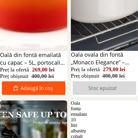
Stoc epuizat
Oala ovala din fontă
Reducere 33%
Oală din fontă emailată
„Monaco Elegance” –
cu capac – 5L, portocaliu-
rafinament și
Preț la ofertă
279,00 lei
roșu, ideală pentru gătit
Preț la ofertă
269,00 lei
Preț obișnuit
400,00 lei
Preț obișnuit
400,00 lei
performanță în bucătărie
lent
30 cm
Adaugă în coș
Stoc epuizat
Oală
Oala
din
fonta
fontă
emailata
emailată
10
cu
litri
capac
albastru
–
cobalt