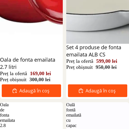
Reducere 37%
Set 4 produse de fonta
emailata ALB CS
Reducere 44%
Oala de fonta emailata
Preț la ofertă
599,00 lei
2.7 litri
Preț obișnuit
950,00 lei
Preț la ofertă
169,00 lei
Preț obișnuit
300,00 lei
Adaugă în coș
Adaugă în coș
Oala
Oală
de
fontă
fonta
emailată
emailata
cu
2.8
capac