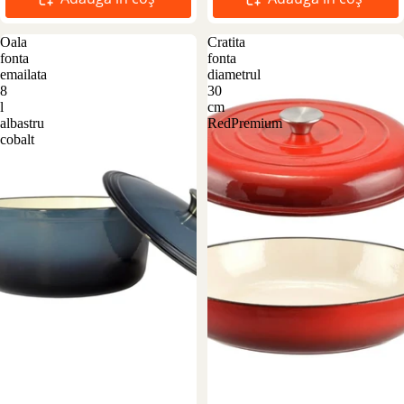
Oala
Cratita
fonta
fonta
emailata
diametrul
8
30
l
cm
albastru
RedPremium
cobalt