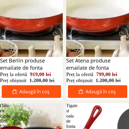
Reducere 23%
Set Berlin produse
Reducere 33%
Set Atena produse
emailate de fonta
emailate de fonta
Preț la ofertă
919,00 lei
Preț la ofertă
799,00 lei
Preț obișnuit
1.200,00 lei
Preț obișnuit
1.200,00 lei
Adaugă în coș
Adaugă în coș
Oala
Tigaie
cu
si
capac
oala
Red
de
Line
fonta