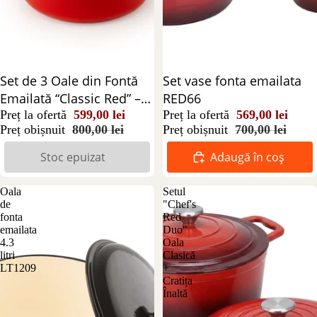
Stoc epuizat
Set de 3 Oale din Fontă
Reducere 19%
Set vase fonta emailata
Emailată “Classic Red” –
RED66
2.2L, 3.6L si 5L
Preț la ofertă
599,00 lei
Preț la ofertă
569,00 lei
Preț obișnuit
800,00 lei
Preț obișnuit
700,00 lei
Stoc epuizat
Adaugă în coș
Oala
Setul
de
"Chef's
fonta
Red
emailata
Duo"
4.3
Oala
litri
Clasică
LT1209
+
Cratița
Înaltă