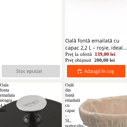
Reducere 31%
Oală fontă emailată cu
capac 2,2 L – roșie, ideală
pentru gătit lent
Preț la ofertă
139,00 lei
Preț obișnuit
200,00 lei
Stoc epuizat
Adaugă în coș
Oala
Oală
fonta
din
emailata
fontă
neagra
emailată
4.3
cu
litri
capac
–
5L,
portocaliu-