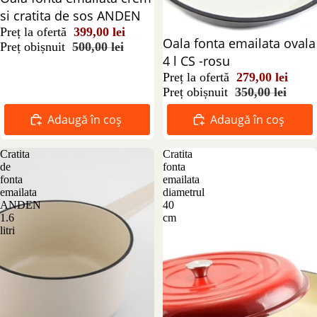
si cratita de sos ANDEN
Preț la ofertă
399,00 lei
Reducere 20%
Oala fonta emailata ovala
Preț obișnuit
500,00 lei
4 l CS -rosu
Preț la ofertă
279,00 lei
Preț obișnuit
350,00 lei
Adaugă în coș
Adaugă în coș
Cratita
Cratita
de
fonta
fonta
emailata
emailata
diametrul
ANDEN
40
1.6
cm
litri