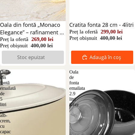
Stoc epuizat
Oala din fontă „Monaco
Reducere 25%
Cratita fonta 28 cm - 4litri
Elegance” – rafinament și
Preț la ofertă
299,00 lei
Preț obișnuit
400,00 lei
performanță în bucătărie
Preț la ofertă
269,00 lei
Preț obișnuit
400,00 lei
24 cm
Stoc epuizat
Adaugă în coș
Oală
Oala
din
de
fontă
fonta
emailată
emailata
de
2.9
5
litri
litri
Gray
–
alb-
crem,
cu
capac