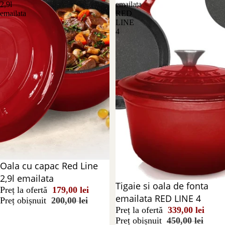
2,9l
emailata
emailata
RED
LINE
4
Reducere 11%
Oala cu capac Red Line
2,9l emailata
Reducere 25%
Tigaie si oala de fonta
Preț la ofertă
179,00 lei
emailata RED LINE 4
Preț obișnuit
200,00 lei
Preț la ofertă
339,00 lei
Preț obișnuit
450,00 lei