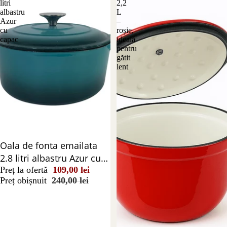
litri
2,2
albastru
L
Azur
–
cu
roșie,
capac
ideală
pentru
gătit
lent
Stoc epuizat
Oala de fonta emailata
2.8 litri albastru Azur cu
capac
Preț la ofertă
109,00 lei
Preț obișnuit
240,00 lei