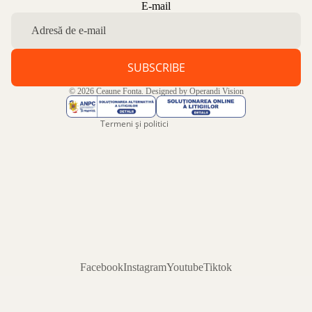
Politica de confidențialitate
E-mail
Politica de rambursare
Termeni de utilizare
Politica de expediere
SUBSCRIBE
Informații de contact
© 2026
Ceaune Fonta
. Designed by
Operandi Vision
Aviz legal
Termeni și politici
Facebook
Instagram
Youtube
Tiktok