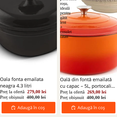
roșu,
ideală
pentru
gătit
lent
+
cosulet
ratan
Reducere 30%
Oala fonta emailata
Reducere 33%
Oală din fontă emailată
neagra 4.3 litri
cu capac – 5L, portocaliu-
Preț la ofertă
279,00 lei
roșu, ideală pentru gătit
Preț la ofertă
269,00 lei
Preț obișnuit
400,00 lei
Preț obișnuit
400,00 lei
lent + cosulet ratan
Adaugă în coș
Adaugă în coș