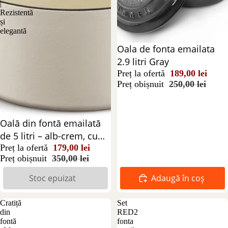
|
Rezistentă
și
elegantă
Reducere 24%
Oala de fonta emailata
2.9 litri Gray
Preț la ofertă
189,00 lei
Preț obișnuit
250,00 lei
Stoc epuizat
Oală din fontă emailată
de 5 litri – alb-crem, cu
capac | Rezistentă și
Preț la ofertă
179,00 lei
Preț obișnuit
350,00 lei
elegantă
Stoc epuizat
Adaugă în coș
Cratiță
Set
din
RED2
fontă
fonta