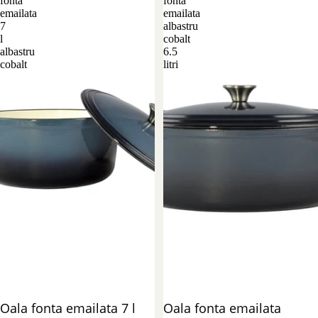
fonta
fonta
emailata
emailata
7
albastru
l
cobalt
albastru
6.5
cobalt
litri
Stoc epuizat
Oala fonta emailata 7 l
Reducere 26%
Oala fonta emailata