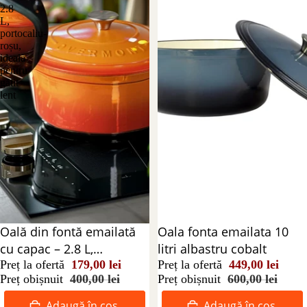
2.8
L,
portocaliu-
roșu,
ideală
pentru
gătit
lent
Reducere 25%
Oala fonta emailata 10
Reducere 55%
Oală din fontă emailată
litri albastru cobalt
cu capac – 2.8 L,
Preț la ofertă
449,00 lei
portocaliu-roșu, ideală
Preț la ofertă
179,00 lei
Preț obișnuit
600,00 lei
Preț obișnuit
400,00 lei
pentru gătit lent
Adaugă în coș
Adaugă în coș