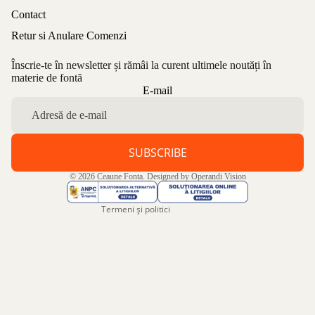
Contact
Retur si Anulare Comenzi
Înscrie-te în newsletter și rămâi la curent ultimele noutăți în
materie de fontă
Politica de confidențialitate
E-mail
Politica de rambursare
Termeni de utilizare
Politica de expediere
SUBSCRIBE
Informații de contact
© 2026
Ceaune Fonta
. Designed by
Operandi Vision
Aviz legal
Termeni și politici