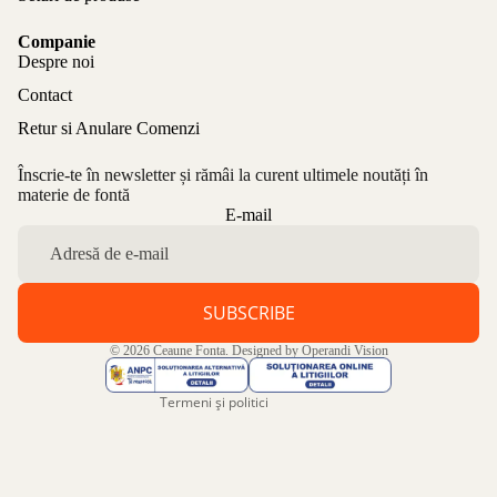
Companie
Despre noi
Contact
Retur si Anulare Comenzi
Înscrie-te în newsletter și rămâi la curent ultimele noutăți în
materie de fontă
Politica de confidențialitate
E-mail
Politica de rambursare
Termeni de utilizare
Politica de expediere
SUBSCRIBE
Informații de contact
© 2026
Ceaune Fonta
. Designed by
Operandi Vision
Aviz legal
Termeni și politici