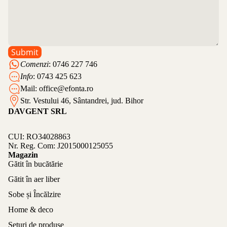
Submit
Comenzi
: 0746 227 746
Info
: 0743 425 623
Mail:
office@efonta.ro
Str. Vestului 46, Sântandrei, jud. Bihor
DAVGENT SRL
CUI: RO34028863
Nr. Reg. Com: J2015000125055
Magazin
Gătit în bucătărie
Gătit în aer liber
Sobe și Încălzire
Home & deco
Seturi de produse