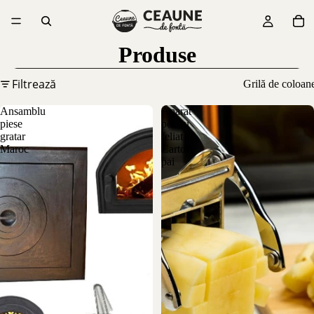
Produse
Filtrează
Grilă de coloan
Ansamblu
Aparat
piese
pentru
gratar
feliat
Maroc
Cartofi
pai