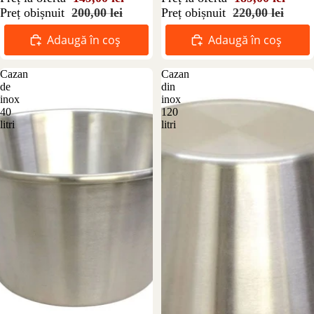
Preț obișnuit
200,00 lei
Preț obișnuit
220,00 lei
Adaugă în coș
Adaugă în coș
Cazan
Cazan
de
din
inox
inox
40
120
litri
litri