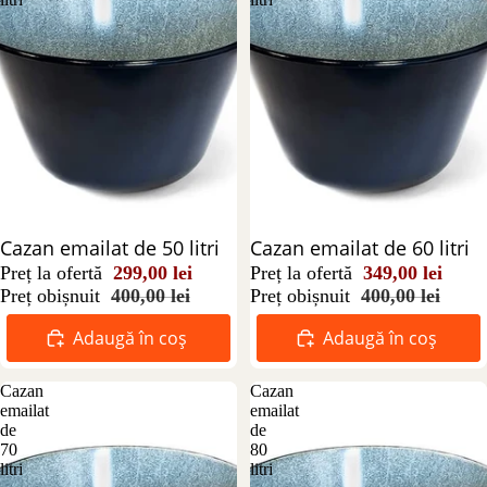
Reducere 25%
Cazan emailat de 50 litri
Reducere 13%
Cazan emailat de 60 litri
Preț la ofertă
299,00 lei
Preț la ofertă
349,00 lei
Preț obișnuit
400,00 lei
Preț obișnuit
400,00 lei
Adaugă în coș
Adaugă în coș
Cazan
Cazan
emailat
emailat
de
de
70
80
litri
litri