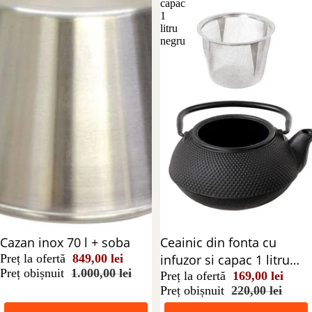
capac
1
litru
negru
Reducere 15%
Cazan inox 70 l + soba
Reducere 23%
Ceainic din fonta cu
Preț la ofertă
849,00 lei
infuzor si capac 1 litru
Preț obișnuit
1.000,00 lei
negru
Preț la ofertă
169,00 lei
Preț obișnuit
220,00 lei