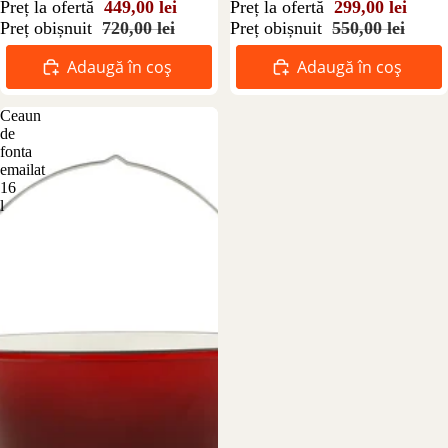
Preț la ofertă
449,00 lei
Preț la ofertă
299,00 lei
Preț obișnuit
720,00 lei
Preț obișnuit
550,00 lei
Adaugă în coș
Adaugă în coș
Ceaun
de
fonta
emailat
16
l