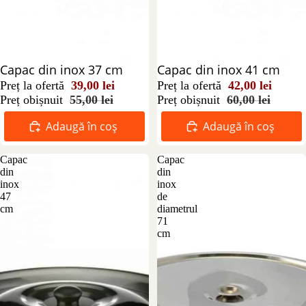
Reducere 29%
Capac din inox 37 cm
Reducere 30%
Capac din inox 41 cm
Preț la ofertă
39,00 lei
Preț la ofertă
42,00 lei
Preț obișnuit
55,00 lei
Preț obișnuit
60,00 lei
Adaugă în coș
Adaugă în coș
Capac
Capac
din
din
inox
inox
47
de
cm
diametrul
71
cm