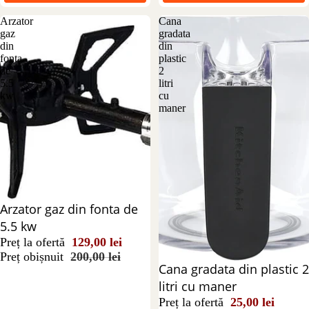
Arzator
Cana
gaz
gradata
din
din
fonta
plastic
de
2
5.5
litri
kw
cu
maner
Reducere 36%
Arzator gaz din fonta de
5.5 kw
Preț la ofertă
129,00 lei
Preț obișnuit
200,00 lei
Reducere 69%
Cana gradata din plastic 2
litri cu maner
Preț la ofertă
25,00 lei