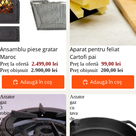
Reducere 14%
Ansamblu piese gratar
Reducere 51%
Aparat pentru feliat
Maroc
Cartofi pai
Preț la ofertă
2.499,00 lei
Preț la ofertă
99,00 lei
Preț obișnuit
2.900,00 lei
Preț obișnuit
200,00 lei
Adaugă în coș
Adaugă în coș
Arzator
Arzator
gaz
gaz
3
cu
robineti
tava
cu
de
2
fonta
cercuri
43
de
cm