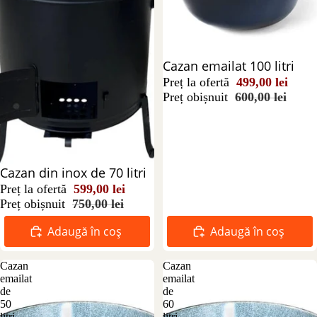
Reducere 17%
Cazan emailat 100 litri
Preț la ofertă
499,00 lei
Preț obișnuit
600,00 lei
Reducere 20%
Cazan din inox de 70 litri
Preț la ofertă
599,00 lei
Preț obișnuit
750,00 lei
Adaugă în coș
Adaugă în coș
Cazan
Cazan
emailat
emailat
de
de
50
60
litri
litri