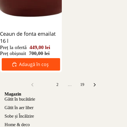
Reducere 36%
Ceaun de fonta emailat
16 l
Preț la ofertă
449,00 lei
Preț obișnuit
700,00 lei
Adaugă în coș
1
2
…
19
Magazin
Gătit în bucătărie
Gătit în aer liber
Sobe și Încălzire
Home & deco