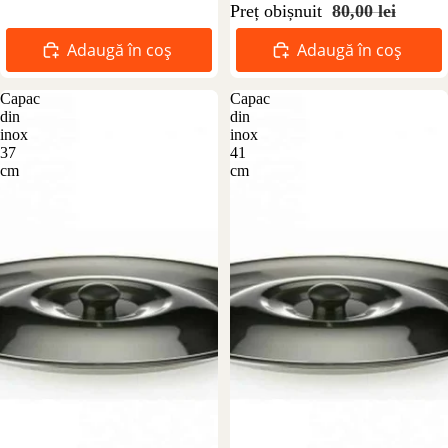
Preț obișnuit
80,00 lei
Adaugă în coș
Adaugă în coș
Capac
Capac
din
din
inox
inox
37
41
cm
cm