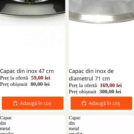
Reducere 26%
Capac din inox 47 cm
Reducere 44%
Capac din inox de
Preț la ofertă
59,00 lei
diametrul 71 cm
Preț obișnuit
80,00 lei
Preț la ofertă
169,00 lei
Preț obișnuit
300,00 lei
Adaugă în coș
Adaugă în coș
Capac
Capac
din
din
metal
metal
emailat
emailat