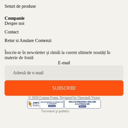
Seturi de produse
Companie
Despre noi
Contact
Retur si Anulare Comenzi
Înscrie-te în newsletter și rămâi la curent ultimele noutăți în
materie de fontă
Politica de confidențialitate
E-mail
Politica de rambursare
Termeni de utilizare
Politica de expediere
SUBSCRIBE
Informații de contact
© 2026
Ceaune Fonta
. Designed by
Operandi Vision
Aviz legal
Termeni și politici