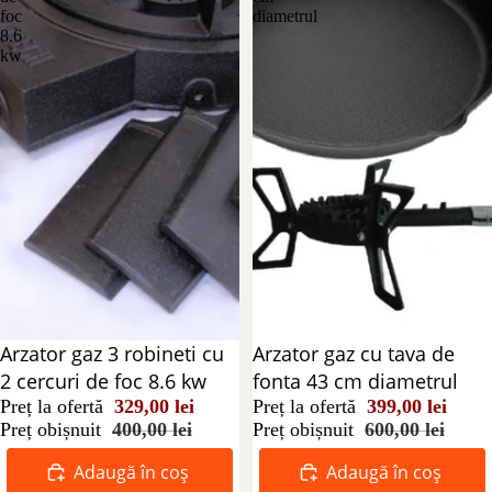
foc
diametrul
8.6
kw
Reducere 18%
Arzator gaz 3 robineti cu
Reducere 34%
Arzator gaz cu tava de
2 cercuri de foc 8.6 kw
fonta 43 cm diametrul
Preț la ofertă
329,00 lei
Preț la ofertă
399,00 lei
Preț obișnuit
400,00 lei
Preț obișnuit
600,00 lei
Adaugă în coș
Adaugă în coș