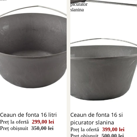
picurator
slanina
Reducere 15%
Ceaun de fonta 16 litri
Reducere 20%
Ceaun de fonta 16 si
Preț la ofertă
299,00 lei
picurator slanina
Preț obișnuit
350,00 lei
Preț la ofertă
399,00 lei
Preț obișnuit
500,00 lei