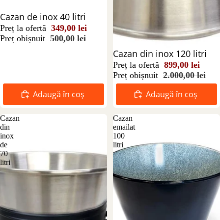
Reducere 30%
Cazan de inox 40 litri
Preț la ofertă
349,00 lei
Preț obișnuit
500,00 lei
Reducere 55%
Cazan din inox 120 litri
Preț la ofertă
899,00 lei
Preț obișnuit
2.000,00 lei
Adaugă în coș
Adaugă în coș
Cazan
Cazan
din
emailat
inox
100
de
litri
70
litri