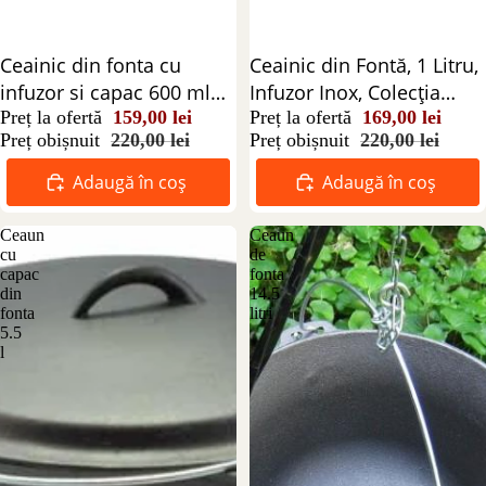
Reducere 28%
Ceainic din fonta cu
Reducere 23%
Ceainic din Fontă, 1 Litru,
infuzor si capac 600 ml
Infuzor Inox, Colecția
negru
Preț la ofertă
159,00 lei
Monaco
Preț la ofertă
169,00 lei
Preț obișnuit
220,00 lei
Preț obișnuit
220,00 lei
Adaugă în coș
Adaugă în coș
Ceaun
Ceaun
cu
de
capac
fonta
din
14.5
fonta
litri
5.5
l