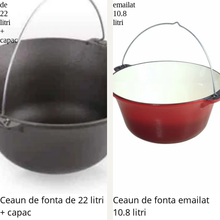
de
emailat
22
10.8
litri
litri
+
capac
Reducere 38%
Ceaun de fonta de 22 litri
Reducere 46%
Ceaun de fonta emailat
+ capac
10.8 litri