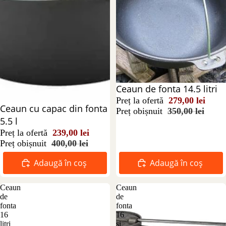
Reducere 20%
Ceaun de fonta 14.5 litri
Preț la ofertă
279,00 lei
Reducere 40%
Ceaun cu capac din fonta
Preț obișnuit
350,00 lei
5.5 l
Preț la ofertă
239,00 lei
Preț obișnuit
400,00 lei
Adaugă în coș
Adaugă în coș
Ceaun
Ceaun
de
de
fonta
fonta
16
16
litri
si