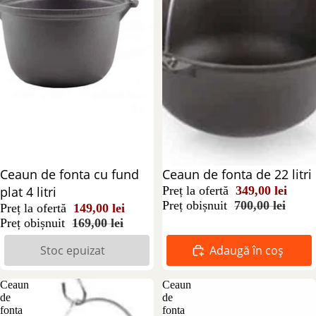
Stoc epuizat
Ceaun de fonta cu fund
Reducere 50%
Ceaun de fonta de 22 litri
plat 4 litri
Preț la ofertă
349,00 lei
Preț obișnuit
700,00 lei
Preț la ofertă
149,00 lei
Preț obișnuit
169,00 lei
Stoc epuizat
Adaugă în coș
Ceaun
Ceaun
de
de
fonta
fonta