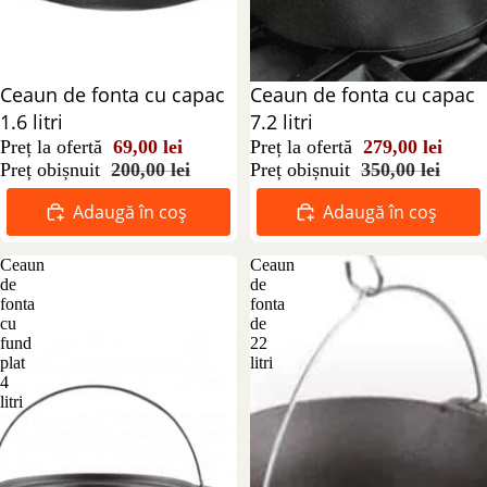
Reducere 66%
Ceaun de fonta cu capac
Reducere 20%
Ceaun de fonta cu capac
1.6 litri
7.2 litri
Preț la ofertă
69,00 lei
Preț la ofertă
279,00 lei
Preț obișnuit
200,00 lei
Preț obișnuit
350,00 lei
Adaugă în coș
Adaugă în coș
Ceaun
Ceaun
de
de
fonta
fonta
cu
de
fund
22
plat
litri
4
litri