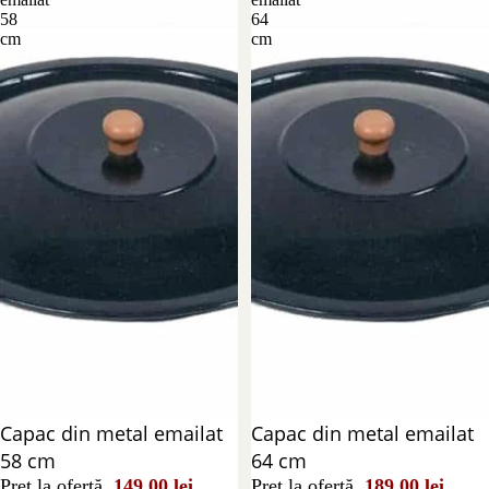
58
64
cm
cm
Reducere 26%
Capac din metal emailat
Reducere 14%
Capac din metal emailat
58 cm
64 cm
Preț la ofertă
149,00 lei
Preț la ofertă
189,00 lei