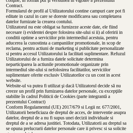
conţine, în format pdf şi versiunea în vigoare a prezentului
Contract.
Formularul de profil al Utilizatorului contine campuri care pot fi
editate in cazul in care se doreste modificarea sau completarea
datelor furnizate la crearea contului.
Utilizatorul nu este obligat sa furnizeze aceste date, ele fiind
necesare i) evidentei despre folosirea site-ului si ii) al oferirii in
conditii optime a serviciilor prin intermediul acestuia, pentru
aducerea la cunostinta a campaniilor promotionale, in scop de
reclama, pentru actiuni de marketing si publicitate personalizate
si pentru accesul Utilizatorului la facilitati suplimentare. Refuzul
Utilizatorului de a furniza datele solicitate determina
neparticiparea la actiunile promotionale organizate prin
intermediul site-ului si nefolosirea facilitatilor, serviciilor
suplimentare oferite exclusiv Utilizatorilor cu un cont in acest
website.
Website-ul va putea fi utilizat şi dacă Utilizatorul decide să nu
creeze un profil prin furnizarea datelor personale, cu excepţiile
stabilite în cadrul Politicii de Cookies (parte integrantă a
prezentului Contract)
Conform Regulamentul (UE) 2017/679 si Legii nr. 677/2001,
Utilizatorii beneficiaza de dreptul de acces, de interventie asupra
datelor, dreptul de a nu fi supus unei decizii individuale si
dreptul de a se adresa justitiei. Totodata, Utilizatorii au dreptul sa
se opuna prelucrarii datelor personale care ii privesc si sa solicite