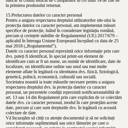
bancar în contul indicat de Cumpărător în cel mult 14 de zile de
la primirea produsului returnat.
15.Prelucrarea datelor cu caracter personal
Pentru a asigura respectarea dreptului utilizatorilor site-ului la
protecția datelor cu caracter personal, am implementat măsuri
specifice de protecție, luând în considerare legislația română,
precum și cerințele stabilite de Regulamentul (UE) 2017/679 –
aplicabil în întreaga Uniune Europeană începând cu data de 25
mai 2018 („Regulamentul”).
Datele cu caracter personal reprezintă orice informație prin care
dvs. puteți fi identificat, în special printr-un element de
identificare cum ar fi un nume, un număr de identificare, date de
localizare, un identificator online sau unul sau mai multe
elemente aflate în legătură cu identitatea dvs. fizică, fiziologică,
genetică, psihică, economică, culturală sau socială.
Societatea noastră ia toate măsurile necesare pentru a asigura
respectarea dreptului dvs. la protecția datelor cu caracter
personal, iar prezentele condiţii reprezintă notificareastabilită de
art. 13 sau 14 din Regulament prin care explicăm de ce colectăm
datele dvs. cu caracter personal, modul în care protejăm aceste
date, precum și care sunt drepturile dvs. în legătură cu această
colectare de date.
Vă încurajăm să citiți cu atenție documentul și să ne solicitați
orice informație suplimentară sau orice lămurire pe care o