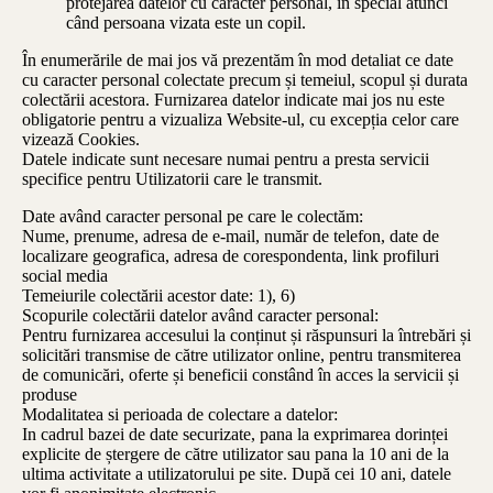
protejarea datelor cu caracter personal, în special atunci
când persoana vizata este un copil.
În enumerările de mai jos vă prezentăm în mod detaliat ce date
cu caracter personal colectate precum și temeiul, scopul și durata
colectării acestora. Furnizarea datelor indicate mai jos nu este
obligatorie pentru a vizualiza Website-ul, cu excepția celor care
vizează Cookies.
Datele indicate sunt necesare numai pentru a presta servicii
specifice pentru Utilizatorii care le transmit.
Date având caracter personal pe care le colectăm:
Nume, prenume, adresa de e-mail, număr de telefon, date de
localizare geografica, adresa de corespondenta, link profiluri
social media
Temeiurile colectării acestor date: 1), 6)
Scopurile colectării datelor având caracter personal:
Pentru furnizarea accesului la conținut și răspunsuri la întrebări și
solicitări transmise de către utilizator online, pentru transmiterea
de comunicări, oferte și beneficii constând în acces la servicii și
produse
Modalitatea si perioada de colectare a datelor:
In cadrul bazei de date securizate, pana la exprimarea dorinței
explicite de ștergere de către utilizator sau pana la 10 ani de la
ultima activitate a utilizatorului pe site. După cei 10 ani, datele