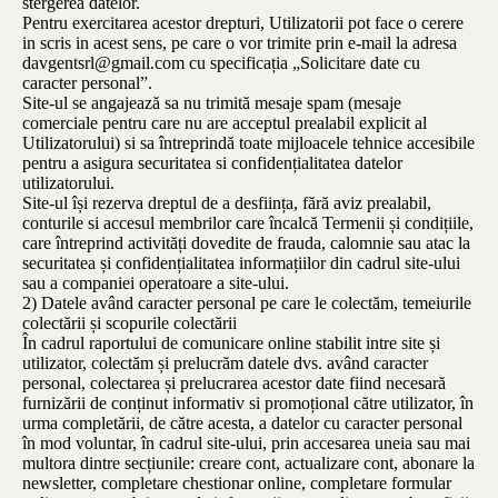
stergerea datelor.
Pentru exercitarea acestor drepturi, Utilizatorii pot face o cerere
in scris in acest sens, pe care o vor trimite prin e-mail la adresa
davgentsrl@gmail.com cu specificația „Solicitare date cu
caracter personal”.
Site-ul se angajează sa nu trimită mesaje spam (mesaje
comerciale pentru care nu are acceptul prealabil explicit al
Utilizatorului) si sa întreprindă toate mijloacele tehnice accesibile
pentru a asigura securitatea si confidențialitatea datelor
utilizatorului.
Site-ul își rezerva dreptul de a desființa, fără aviz prealabil,
conturile si accesul membrilor care încalcă Termenii și condițiile,
care întreprind activități dovedite de frauda, calomnie sau atac la
securitatea și confidențialitatea informațiilor din cadrul site-ului
sau a companiei operatoare a site-ului.
2) Datele având caracter personal pe care le colectăm, temeiurile
colectării și scopurile colectării
În cadrul raportului de comunicare online stabilit intre site și
utilizator, colectăm și prelucrăm datele dvs. având caracter
personal, colectarea și prelucrarea acestor date fiind necesară
furnizării de conținut informativ si promoțional către utilizator, în
urma completării, de către acesta, a datelor cu caracter personal
în mod voluntar, în cadrul site-ului, prin accesarea uneia sau mai
multora dintre secțiunile: creare cont, actualizare cont, abonare la
newsletter, completare chestionar online, completare formular