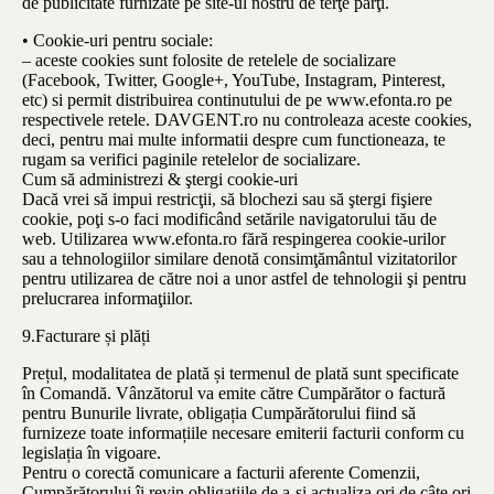
de publicitate furnizate pe site-ul nostru de terţe părţi.
• Cookie-uri pentru sociale:
– aceste cookies sunt folosite de retelele de socializare
(Facebook, Twitter, Google+, YouTube, Instagram, Pinterest,
etc) si permit distribuirea continutului de pe www.efonta.ro pe
respectivele retele. DAVGENT.ro nu controleaza aceste cookies,
deci, pentru mai multe informatii despre cum functioneaza, te
rugam sa verifici paginile retelelor de socializare.
Cum să administrezi & ştergi cookie-uri
Dacă vrei să impui restricţii, să blochezi sau să ştergi fişiere
cookie, poţi s-o faci modificând setările navigatorului tău de
web. Utilizarea www.efonta.ro fără respingerea cookie-urilor
sau a tehnologiilor similare denotă consimţământul vizitatorilor
pentru utilizarea de către noi a unor astfel de tehnologii şi pentru
prelucrarea informaţiilor.
9.Facturare și plăți
Prețul, modalitatea de plată și termenul de plată sunt specificate
în Comandă. Vânzătorul va emite către Cumpărător o factură
pentru Bunurile livrate, obligația Cumpărătorului fiind să
furnizeze toate informațiile necesare emiterii facturii conform cu
legislația în vigoare.
Pentru o corectă comunicare a facturii aferente Comenzii,
Cumpărătorului îi revin obligațiile de a-și actualiza ori de câte ori