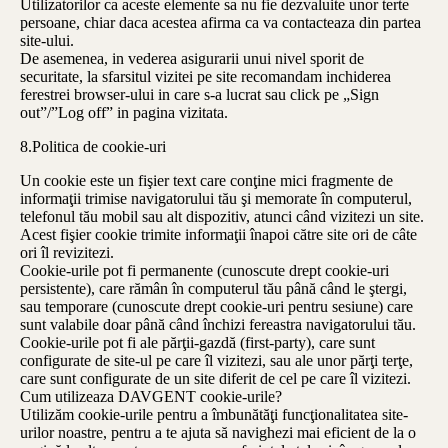
Utilizatorilor ca aceste elemente sa nu fie dezvaluite unor terte
persoane, chiar daca acestea afirma ca va contacteaza din partea
site-ului.
De asemenea, in vederea asigurarii unui nivel sporit de
securitate, la sfarsitul vizitei pe site recomandam inchiderea
ferestrei browser-ului in care s-a lucrat sau click pe „Sign
out”/”Log off” in pagina vizitata.
8.Politica de cookie-uri
Un cookie este un fişier text care conţine mici fragmente de
informaţii trimise navigatorului tău şi memorate în computerul,
telefonul tău mobil sau alt dispozitiv, atunci când vizitezi un site.
Acest fişier cookie trimite informaţii înapoi către site ori de câte
ori îl revizitezi.
Cookie-urile pot fi permanente (cunoscute drept cookie-uri
persistente), care rămân în computerul tău până când le ştergi,
sau temporare (cunoscute drept cookie-uri pentru sesiune) care
sunt valabile doar până când închizi fereastra navigatorului tău.
Cookie-urile pot fi ale părţii-gazdă (first-party), care sunt
configurate de site-ul pe care îl vizitezi, sau ale unor părţi terţe,
care sunt configurate de un site diferit de cel pe care îl vizitezi.
Cum utilizeaza DAVGENT cookie-urile?
Utilizăm cookie-urile pentru a îmbunătăţi funcţionalitatea site-
urilor noastre, pentru a te ajuta să navighezi mai eficient de la o