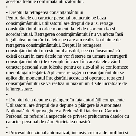
acestora trebuie confirmata utilizatorului.
•
• Dreptul la retragerea consimțământului
Pentru datele cu caracter personal prelucrate pe baza
consimțământului, utilizatorul are dreptul de a isi retrage
consimțământul in orice moment, la fel de ușor cum l-a și
acordat inițial. Retragerea consimțământului nu va afecta însă
legalitatea prelucrării datelor pe care am realizat-o înainte de
retragerea consimțământului. Dreptul la retragerea
consimțământului nu este unul absolut, ceea ce înseamnă că
există cazuri în care datele nu vor fi șterse ca urmare a retragerii
consimțământului (de exemplu în cazul în care datele având
caracter personal sunt folosite pentru ca site-ul să se conformeze
unei obligații legale). Aplicarea retragerii consimțământului se
aplica din momentul înregistrării acesteia si operarea retragerii
consimțământului se va realiza in maximum 3 zile lucrătoare de
la înregistrare.
•
• Dreptul de a depune o plângere în fața autorității competente
Utilizatorul are dreptul de a depune o plângere la Autoritatea
Națională de Supraveghere a Prelucrării Datelor cu Caracter
Personal cu referire la aspectele ce privesc prelucrarea datelor cu
caracter personal de către Societatea noastră.
•
• Procesul decizional automatizat, inclusiv crearea de profiluri și