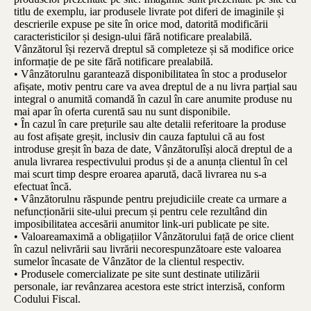
titlu de exemplu, iar produsele livrate pot diferi de imaginile și
descrierile expuse pe site în orice mod, datorită modificării
caracteristicilor și design-ului fără notificare prealabilă.
Vânzătorul își rezervă dreptul să completeze și să modifice orice
informație de pe site fără notificare prealabilă.
• Vânzătorulnu garantează disponibilitatea în stoc a produselor
afișate, motiv pentru care va avea dreptul de a nu livra parțial sau
integral o anumită comandă în cazul în care anumite produse nu
mai apar în oferta curentă sau nu sunt disponibile.
• În cazul în care prețurile sau alte detalii referitoare la produse
au fost afișate greșit, inclusiv din cauza faptului că au fost
introduse greșit în baza de date, Vânzătorulîși alocă dreptul de a
anula livrarea respectivului produs și de a anunța clientul în cel
mai scurt timp despre eroarea aparută, dacă livrarea nu s-a
efectuat încă.
• Vânzătorulnu răspunde pentru prejudiciile create ca urmare a
nefuncționării site-ului precum și pentru cele rezultând din
imposibilitatea accesării anumitor link-uri publicate pe site.
• Valoareamaximă a obligațiilor Vânzătorului față de orice client
în cazul nelivrării sau livrării necorespunzătoare este valoarea
sumelor încasate de Vânzător de la clientul respectiv.
• Produsele comercializate pe site sunt destinate utilizării
personale, iar revânzarea acestora este strict interzisă, conform
Codului Fiscal.