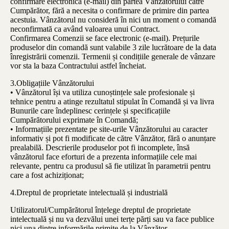
confirmare electronică (e-mail) din partea Vânzătorului către
Cumpărător, fără a necesita o confirmare de primire din partea
acestuia. Vânzătorul nu consideră în nici un moment o comandă
neconfirmată ca având valoarea unui Contract.
Confirmarea Comenzii se face electronic (e-mail). Prețurile
produselor din comandă sunt valabile 3 zile lucrătoare de la data
înregistrării comenzii. Termenii și condițiile generale de vânzare
vor sta la baza Contractului astfel încheiat.
3.Obligațiile Vânzătorului
• Vânzătorul își va utiliza cunoștințele sale profesionale și
tehnice pentru a atinge rezultatul stipulat în Comandă și va livra
Bunurile care îndeplinesc cerințele și specificațiile
Cumpărătorului exprimate în Comandă;
• Informațiile prezentate pe site-urile Vânzătorului au caracter
informativ și pot fi modificate de către Vânzător, fără o anunțare
prealabilă. Descrierile produselor pot fi incomplete, însă
vânzătorul face eforturi de a prezenta informațiile cele mai
relevante, pentru ca produsul să fie utilizat în parametrii pentru
care a fost achiziționat;
4.Dreptul de proprietate intelectuală și industrială
Utilizatorul/Cumpărătorul înțelege dreptul de proprietate
intelectuală și nu va dezvălui unei terțe părți sau va face publice
nici una dintre informările primite de la Vânzător.