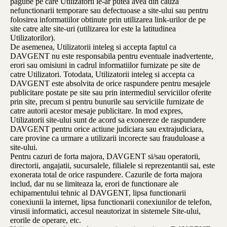
pagube pe care Utilizatorii le-ar putea avea din cauza
nefunctionarii temporare sau defectuoase a site-ului sau pentru
folosirea informatiilor obtinute prin utilizarea link-urilor de pe
site catre alte site-uri (utilizarea lor este la latitudinea
Utilizatorilor).
De asemenea, Utilizatorii inteleg si accepta faptul ca
DAVGENT nu este responsabila pentru eventuale inadvertente,
erori sau omisiuni in cadrul informatiilor furnizate pe site de
catre Utilizatori. Totodata, Utilizatorii inteleg si accepta ca
DAVGENT este absolvita de orice raspundere pentru mesajele
publicitare postate pe site sau prin intermediul serviciilor oferite
prin site, precum si pentru bunurile sau serviciile furnizate de
catre autorii acestor mesaje publicitare. In mod expres,
Utilizatorii site-ului sunt de acord sa exonereze de raspundere
DAVGENT pentru orice actiune judiciara sau extrajudiciara,
care provine ca urmare a utilizarii incorecte sau frauduloase a
site-ului.
Pentru cazuri de forta majora, DAVGENT si/sau operatorii,
directorii, angajatii, sucursalele, filialele si reprezentantii sai, este
exonerata total de orice raspundere. Cazurile de forta majora
includ, dar nu se limiteaza la, erori de functionare ale
echipamentului tehnic al DAVGENT, lipsa functionarii
conexiunii la internet, lipsa functionarii conexiunilor de telefon,
virusii informatici, accesul neautorizat in sistemele Site-ului,
erorile de operare, etc.