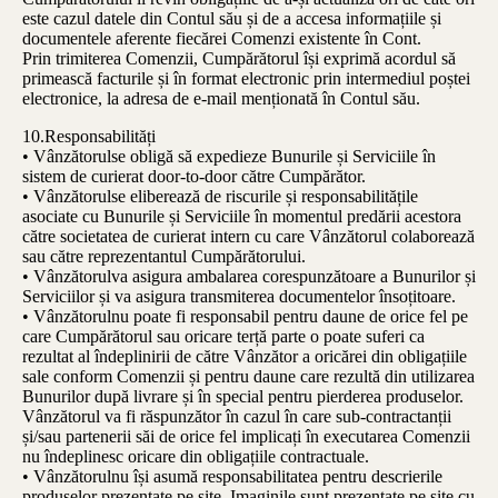
este cazul datele din Contul său și de a accesa informațiile și
documentele aferente fiecărei Comenzi existente în Cont.
Prin trimiterea Comenzii, Cumpărătorul își exprimă acordul să
primească facturile și în format electronic prin intermediul poștei
electronice, la adresa de e-mail menționată în Contul său.
10.Responsabilități
• Vânzătorulse obligă să expedieze Bunurile și Serviciile în
sistem de curierat door-to-door către Cumpărător.
• Vânzătorulse eliberează de riscurile și responsabilitățile
asociate cu Bunurile și Serviciile în momentul predării acestora
către societatea de curierat intern cu care Vânzătorul colaborează
sau către reprezentantul Cumpărătorului.
• Vânzătorulva asigura ambalarea corespunzătoare a Bunurilor și
Serviciilor și va asigura transmiterea documentelor însoțitoare.
• Vânzătorulnu poate fi responsabil pentru daune de orice fel pe
care Cumpărătorul sau oricare terță parte o poate suferi ca
rezultat al îndeplinirii de către Vânzător a oricărei din obligațiile
sale conform Comenzii și pentru daune care rezultă din utilizarea
Bunurilor după livrare și în special pentru pierderea produselor.
Vânzătorul va fi răspunzător în cazul în care sub-contractanții
și/sau partenerii săi de orice fel implicați în executarea Comenzii
nu îndeplinesc oricare din obligațiile contractuale.
• Vânzătorulnu își asumă responsabilitatea pentru descrierile
produselor prezentate pe site. Imaginile sunt prezentate pe site cu