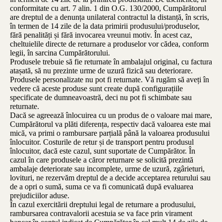
conformitate cu art. 7 alin. 1 din O.G. 130/2000, Cumpărătorul
are dreptul de a denunța unilateral contractul la distanță, în scris,
în termen de 14 zile de la data primirii produsului/produselor,
fără penalități și fără invocarea vreunui motiv. În acest caz,
cheltuielile directe de returnare a produselor vor cădea, conform
legii, în sarcina Cumpărătorului.
Produsele trebuie să fie returnate în ambalajul original, cu factura
atașată, să nu prezinte urme de uzură fizică sau deteriorare.
Produsele personalizate nu pot fi returnate. Vă rugăm să aveți în
vedere că aceste produse sunt create după configurațiile
specificate de dumneavoastră, deci nu pot fi schimbate sau
returnate.
Dacă se agreează înlocuirea cu un produs de o valoare mai mare,
Cumpărătorul va plăti diferența, respectiv dacă valoarea este mai
mică, va primi o rambursare parțială până la valoarea produsului
înlocuitor. Costurile de retur și de transport pentru produsul
înlocuitor, dacă este cazul, sunt suportate de Cumpărător. În
cazul în care produsele a căror returnare se solicită prezintă
ambalaje deteriorate sau incomplete, urme de uzură, zgârieturi,
lovituri, ne rezervăm dreptul de a decide acceptarea returului sau
de a opri o sumă, suma ce va fi comunicată după evaluarea
prejudiciilor aduse.
În cazul exercitării dreptului legal de returnare a produsului,
rambursarea contravalorii acestuia se va face prin virament