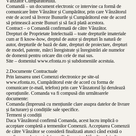
Vânzător Cumpărătorului.
Comandă – un document electronic ce intervine ca formă de
comunicare între Vânzător și Cumpărător, prin care Vânzătorul
este de acord să livreze Bunurile și Cumpărătorul este de acord
să primească aceste Bunuri și să facă plată acestora.
Contract – o Comandă confirmată de către Vânzător.
Drepturi de Proprietate Intelectuală – toate drepturile imateriale
cum ar fi know-how, dreptul de autor și drepturi în natură de
autor, drepturile de bază de date, drepturi de proiectare, drepturi
de model, patente, mărci înregistrate și înregistrări ale numelor
de domenii pentru oricare din cele de mai sus.
Site – domeniul www.efonta.ro și subdomeniile acestuia.
2.Documente Contractuale
Prin lansarea unei Comenzi electronice pe site-ul
www.efonta.ro, Cumpărătorul este de acord cu forma de
comunicare (e-mail, telefon) prin care Vânzatorul își derulează
operațiunile. Comanda va fi compusă din următoarele
documente:
Comanda (împreună cu mențiunile clare asupra datelor de livrare
și facturare) și condițiile sale specifice.
Termeni și condiții
Daca Vânzătorul confirmă Comanda, acest lucru implică o
acceptare completă a termenilor Comenzii. Acceptarea Comenzii
de către Vânzător se consideră finalizată atunci când există o