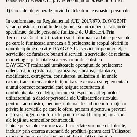
considerați necesară, cu privire la conținutul acestei informări.
1) Considerații generale privind datele dumneavoastră personale
In conformitate cu Regulamentul (UE) 2017/679, DAVGENT
va administra in conditii de siguranta si numai pentru scopurile
specificate, datele personale furnizate de Utilizatori. Prin
Termeni si Conditii Utilizatorii sunt informati ca datele personale
pe care le furnizeaza urmeaza a fi prelucrate in scopul oferirii in
conditii optime de catre DAVGENT a serviciilor pe internet, a
serviciilor de furnizare bunuri si servicii, a serviciilor de reclama,
marketing si publicitate si a serviciilor de statistica.
DAVGENT realizează următoarele operaţiuni de prelucrare:
colectarea, inregistrarea, organizarea, stocarea, adaptarea,
modificarea, extragerea, consultarea, utilizarea si, in unele
cazuri, transmiterea catre terti, in baza exclusiva si reglementata
a unui contract comercial care asigura securitatea si
confidentialitatea datelor, precum si respectarea drepturilor
utilizatorului, a datelor personale ale Utilizatorilor site-ului
pentru a administra, mentine, imbunatati si obtine informaţii cu
privire la serviciile pe care le ofera, precum si pentru a preveni
erori si scurgeri de informatii prin reteaua IT proprie, incalcari
ale legii sau termenilor contractuali.
Datele personale ce urmeaza a fi colectate vor putea fi folosite,
inclusiv prin crearea automată de profiluri (pentru acei Utilizatori
care şi-au exprimat consimţământul explicit) si pentru a