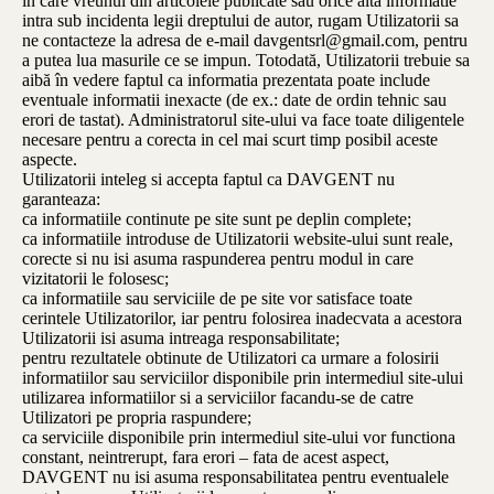
in care vreunul din articolele publicate sau orice alta informatie
intra sub incidenta legii dreptului de autor, rugam Utilizatorii sa
ne contacteze la adresa de e-mail davgentsrl@gmail.com, pentru
a putea lua masurile ce se impun. Totodată, Utilizatorii trebuie sa
aibă în vedere faptul ca informatia prezentata poate include
eventuale informatii inexacte (de ex.: date de ordin tehnic sau
erori de tastat). Administratorul site-ului va face toate diligentele
necesare pentru a corecta in cel mai scurt timp posibil aceste
aspecte.
Utilizatorii inteleg si accepta faptul ca DAVGENT nu
garanteaza:
ca informatiile continute pe site sunt pe deplin complete;
ca informatiile introduse de Utilizatorii website-ului sunt reale,
corecte si nu isi asuma raspunderea pentru modul in care
vizitatorii le folosesc;
ca informatiile sau serviciile de pe site vor satisface toate
cerintele Utilizatorilor, iar pentru folosirea inadecvata a acestora
Utilizatorii isi asuma intreaga responsabilitate;
pentru rezultatele obtinute de Utilizatori ca urmare a folosirii
informatiilor sau serviciilor disponibile prin intermediul site-ului
utilizarea informatiilor si a serviciilor facandu-se de catre
Utilizatori pe propria raspundere;
ca serviciile disponibile prin intermediul site-ului vor functiona
constant, neintrerupt, fara erori – fata de acest aspect,
DAVGENT nu isi asuma responsabilitatea pentru eventualele