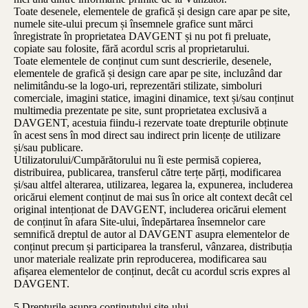
Toate desenele, elementele de grafică și design care apar pe site,
numele site-ului precum și însemnele grafice sunt mărci
înregistrate în proprietatea DAVGENT și nu pot fi preluate,
copiate sau folosite, fără acordul scris al proprietarului.
Toate elementele de conținut cum sunt descrierile, desenele,
elementele de grafică și design care apar pe site, incluzând dar
nelimitându-se la logo-uri, reprezentări stilizate, simboluri
comerciale, imagini statice, imagini dinamice, text și/sau conținut
multimedia prezentate pe site, sunt proprietatea exclusivă a
DAVGENT, acestuia fiindu-i rezervate toate drepturile obținute
în acest sens în mod direct sau indirect prin licențe de utilizare
și/sau publicare.
Utilizatorului/Cumpărătorului nu îi este permisă copierea,
distribuirea, publicarea, transferul către terțe părți, modificarea
și/sau altfel alterarea, utilizarea, legarea la, expunerea, includerea
oricărui element conținut de mai sus în orice alt context decât cel
original intenționat de DAVGENT, includerea oricărui element
de conținut în afara Site-ului, îndepărtarea însemnelor care
semnifică dreptul de autor al DAVGENT asupra elementelor de
conținut precum și participarea la transferul, vânzarea, distribuția
unor materiale realizate prin reproducerea, modificarea sau
afișarea elementelor de conținut, decât cu acordul scris expres al
DAVGENT.
5.Drepturile asupra conținutului site-ului