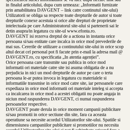
in finalul articolului, dupa cum urmeaza: „Informatii furnizate
prin amabilitatea DAVGENT – link catre continutul site-ului)
Utilizatorii se obliga sa respecte toate drepturile de autor si toate
drepturile conexe acestuia si orice alte drepturi de proprietate
intelectuala pe care Administratorul site-ului si partenerii sai le
detin asupra/in legatura cu site-ul www.efonta.ro.
DAVGENT isi rezerva dreptul de a actiona in instanta orice
persoana si/sau entitate care incalca in orice mod prevederile de
mai sus. Cererile de utilizare a continutului site-ului in orice scop
altul decat cel personal pot fi facute prin e-mail la adresa mail @
DAVGENT.ro, cu specificatia „In atentia agenției”.
Orice persoana care transmite sau publica in orice mod
informatii ori materiale catre site isi asuma obligatia de a nu
prejudicia in nici un mod drepturile de autor pe care o terta
persoana le-ar putea invoca in legatura cu materialele si
informatiile transmise in orice mod catre site, iar persoanele care
expediaza in orice mod informatii ori materiale inteleg si accepta
ca incalcarea in orice mod a acestei obligatii nu poate angaja in
niciun mod raspunderea DAVGENT, ci numai raspunderea
persoanelor respective.
DAVGENT poate derula in orice moment campanii publicitare
si/sau promotii in orice sectiune din site, fara ca aceasta
operatiune sa necesite acordul Utilizatorilor site-ului. Spatiile si
dimensiunea campaniilor publicitare si promotiilor nu necesita