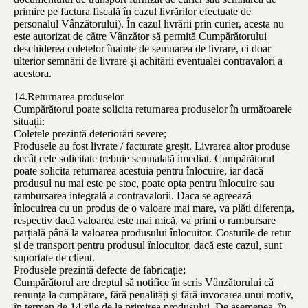
primire pe factura fiscală în cazul livrărilor efectuate de
personalul Vânzătorului). În cazul livrării prin curier, acesta nu
este autorizat de către Vânzător să permită Cumpărătorului
deschiderea coletelor înainte de semnarea de livrare, ci doar
ulterior semnării de livrare și achitării eventualei contravalori a
acestora.
14.Returnarea produselor
Cumpărătorul poate solicita returnarea produselor în următoarele
situații:
Coletele prezintă deteriorări severe;
Produsele au fost livrate / facturate greșit. Livrarea altor produse
decât cele solicitate trebuie semnalată imediat. Cumpărătorul
poate solicita returnarea acestuia pentru înlocuire, iar dacă
produsul nu mai este pe stoc, poate opta pentru înlocuire sau
rambursarea integrală a contravalorii. Daca se agreează
înlocuirea cu un produs de o valoare mai mare, va plăti diferența,
respectiv dacă valoarea este mai mică, va primi o rambursare
parțială până la valoarea produsului înlocuitor. Costurile de retur
și de transport pentru produsul înlocuitor, dacă este cazul, sunt
suportate de client.
Produsele prezintă defecte de fabricație;
Cumpărătorul are dreptul să notifice în scris Vânzătorului că
renunța la cumpărare, fără penalități şi fără invocarea unui motiv,
în termen de 14 zile de la primirea produsului. De asemenea, în