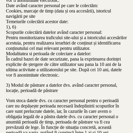
vor fi anonimitate electronic.
Date având caracter personal pe care le colectăm:
Cookies, marcaje de timp (data și ora accesării), istoricul
navigării pe site
Temeiurile colectării acestor date:
1), 6)
Scopurile colectării datelor având caracter personal:
Pentru monitorizarea traficului site-ului și a istoricului accesărilor
acestuia, pentru realizarea ierarhiei de conținut și identificarea
conținutului cel mai relevant pentru utilizator.
Modalitatea si perioada de colectare a datelor:
În cadrul bazei de date securizate, pana la exprimarea dorinței
explicite de ștergere de către utilizator sau pana la 10 ani de la
ultima activitate a utilizatorului pe site. După cei 10 ani, datele
vor fi anonimitate electronic.
3) Modul de păstrare a datelor dvs. având caracter personal,
locație, perioadă de păstrare
Vom stoca datele dvs. cu caracter personal pentru o perioadă
care nu depășește perioada necesară îndeplinirii scopurilor în
care sunt prelucrate datele, iar, în cazurile în care avem o
obligația legală de a păstra datele dvs. cu caracter personal o
anumită perioadă de timp, perioada de păstrare va fi cea
prevăzută de lege. În funcție de situația concretă, această
perioadă va varia, putând fi cuprinsă între 1 zi și 10 ani.