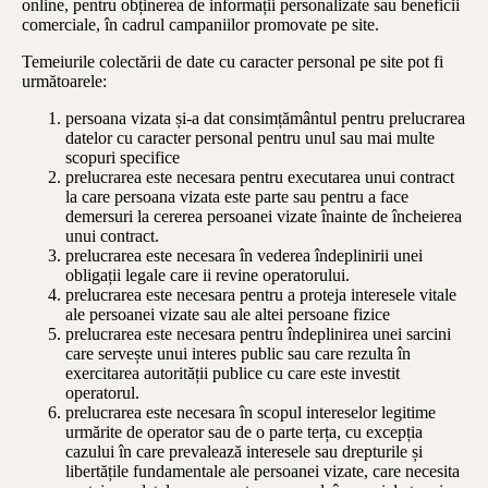
online, pentru obținerea de informații personalizate sau beneficii
comerciale, în cadrul campaniilor promovate pe site.
Temeiurile colectării de date cu caracter personal pe site pot fi
următoarele:
persoana vizata și-a dat consimțământul pentru prelucrarea
datelor cu caracter personal pentru unul sau mai multe
scopuri specifice
prelucrarea este necesara pentru executarea unui contract
la care persoana vizata este parte sau pentru a face
demersuri la cererea persoanei vizate înainte de încheierea
unui contract.
prelucrarea este necesara în vederea îndeplinirii unei
obligații legale care ii revine operatorului.
prelucrarea este necesara pentru a proteja interesele vitale
ale persoanei vizate sau ale altei persoane fizice
prelucrarea este necesara pentru îndeplinirea unei sarcini
care servește unui interes public sau care rezulta în
exercitarea autorității publice cu care este investit
operatorul.
prelucrarea este necesara în scopul intereselor legitime
urmărite de operator sau de o parte terța, cu excepția
cazului în care prevalează interesele sau drepturile și
libertățile fundamentale ale persoanei vizate, care necesita