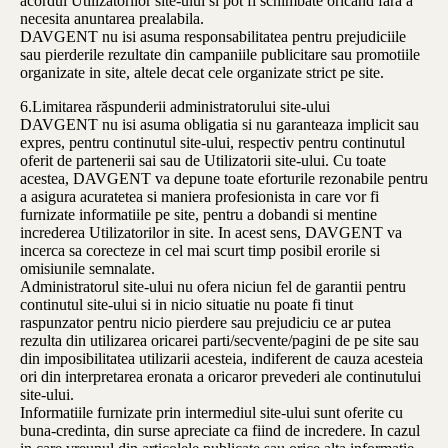
acordul Utilizatorilor site-ului si pot fi schimbate oricand fara a
necesita anuntarea prealabila.
DAVGENT nu isi asuma responsabilitatea pentru prejudiciile
sau pierderile rezultate din campaniile publicitare sau promotiile
organizate in site, altele decat cele organizate strict pe site.
6.Limitarea răspunderii administratorului site-ului
DAVGENT nu isi asuma obligatia si nu garanteaza implicit sau
expres, pentru continutul site-ului, respectiv pentru continutul
oferit de partenerii sai sau de Utilizatorii site-ului. Cu toate
acestea, DAVGENT va depune toate eforturile rezonabile pentru
a asigura acuratetea si maniera profesionista in care vor fi
furnizate informatiile pe site, pentru a dobandi si mentine
increderea Utilizatorilor in site. In acest sens, DAVGENT va
incerca sa corecteze in cel mai scurt timp posibil erorile si
omisiunile semnalate.
Administratorul site-ului nu ofera niciun fel de garantii pentru
continutul site-ului si in nicio situatie nu poate fi tinut
raspunzator pentru nicio pierdere sau prejudiciu ce ar putea
rezulta din utilizarea oricarei parti/secvente/pagini de pe site sau
din imposibilitatea utilizarii acesteia, indiferent de cauza acesteia
ori din interpretarea eronata a oricaror prevederi ale continutului
site-ului.
Informatiile furnizate prin intermediul site-ului sunt oferite cu
buna-credinta, din surse apreciate ca fiind de incredere. In cazul