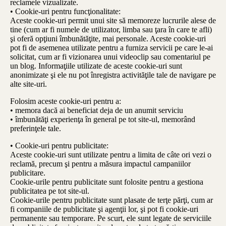
reclamele vizualizate.
• Cookie-uri pentru funcţionalitate:
Aceste cookie-uri permit unui site să memoreze lucrurile alese de
tine (cum ar fi numele de utilizator, limba sau ţara în care te afli)
şi oferă opţiuni îmbunătăţite, mai personale. Aceste cookie-uri
pot fi de asemenea utilizate pentru a furniza servicii pe care le-ai
solicitat, cum ar fi vizionarea unui videoclip sau comentariul pe
un blog. Informaţiile utilizate de aceste cookie-uri sunt
anonimizate şi ele nu pot înregistra activităţile tale de navigare pe
alte site-uri.
Folosim aceste cookie-uri pentru a:
• memora dacă ai beneficiat deja de un anumit serviciu
• îmbunătăţi experienţa în general pe tot site-ul, memorând
preferinţele tale.
• Cookie-uri pentru publicitate:
Aceste cookie-uri sunt utilizate pentru a limita de câte ori vezi o
reclamă, precum şi pentru a măsura impactul campaniilor
publicitare.
Cookie-urile pentru publicitate sunt folosite pentru a gestiona
publicitatea pe tot site-ul.
Cookie-urile pentru publicitate sunt plasate de terţe părţi, cum ar
fi companiile de publicitate şi agenţii lor, şi pot fi cookie-uri
permanente sau temporare. Pe scurt, ele sunt legate de serviciile