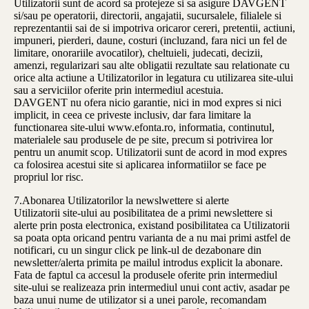
Utilizatorii sunt de acord sa protejeze si sa asigure DAVGENT
si/sau pe operatorii, directorii, angajatii, sucursalele, filialele si
reprezentantii sai de si impotriva oricaror cereri, pretentii, actiuni,
impuneri, pierderi, daune, costuri (incluzand, fara nici un fel de
limitare, onorariile avocatilor), cheltuieli, judecati, decizii,
amenzi, regularizari sau alte obligatii rezultate sau relationate cu
orice alta actiune a Utilizatorilor in legatura cu utilizarea site-ului
sau a serviciilor oferite prin intermediul acestuia.
DAVGENT nu ofera nicio garantie, nici in mod expres si nici
implicit, in ceea ce priveste inclusiv, dar fara limitare la
functionarea site-ului www.efonta.ro, informatia, continutul,
materialele sau produsele de pe site, precum si potrivirea lor
pentru un anumit scop. Utilizatorii sunt de acord in mod expres
ca folosirea acestui site si aplicarea informatiilor se face pe
propriul lor risc.
7.Abonarea Utilizatorilor la newslwettere si alerte
Utilizatorii site-ului au posibilitatea de a primi newslettere si
alerte prin posta electronica, existand posibilitatea ca Utilizatorii
sa poata opta oricand pentru varianta de a nu mai primi astfel de
notificari, cu un singur click pe link-ul de dezabonare din
newsletter/alerta primita pe mailul introdus explicit la abonare.
Fata de faptul ca accesul la produsele oferite prin intermediul
site-ului se realizeaza prin intermediul unui cont activ, asadar pe
baza unui nume de utilizator si a unei parole, recomandam