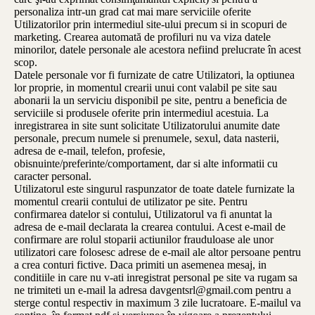
personaliza intr-un grad cat mai mare serviciile oferite
Utilizatorilor prin intermediul site-ului precum si in scopuri de
marketing. Crearea automată de profiluri nu va viza datele
minorilor, datele personale ale acestora nefiind prelucrate în acest
scop.
Datele personale vor fi furnizate de catre Utilizatori, la optiunea
lor proprie, in momentul crearii unui cont valabil pe site sau
abonarii la un serviciu disponibil pe site, pentru a beneficia de
serviciile si produsele oferite prin intermediul acestuia. La
inregistrarea in site sunt solicitate Utilizatorului anumite date
personale, precum numele si prenumele, sexul, data nasterii,
adresa de e-mail, telefon, profesie,
obisnuinte/preferinte/comportament, dar si alte informatii cu
caracter personal.
Utilizatorul este singurul raspunzator de toate datele furnizate la
momentul crearii contului de utilizator pe site. Pentru
confirmarea datelor si contului, Utilizatorul va fi anuntat la
adresa de e-mail declarata la crearea contului. Acest e-mail de
confirmare are rolul stoparii actiunilor frauduloase ale unor
utilizatori care folosesc adrese de e-mail ale altor persoane pentru
a crea conturi fictive. Daca primiti un asemenea mesaj, in
conditiile in care nu v-ati inregistrat personal pe site va rugam sa
ne trimiteti un e-mail la adresa davgentsrl@gmail.com pentru a
sterge contul respectiv in maximum 3 zile lucratoare. E-mailul va