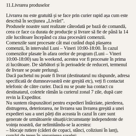
11.Livrarea produselor
Livrarea nu este gratuită și se face prin curier rapid așa cum este
descrisă în secțiunea „Livrări”.
Produsele noastre sunt realizate câteodată pe bază de comandă,
ceea ce face ca durata de producție și livrare să fie de până la 14
zile lucrătoare începând cu ziua procesării comenzii.
Comenzile sunt procesate cât mai curând după plasarea
comenzii, în intervalul Luni – Vineri 10:00-18:00. În cazul
comenzilor plasate în afara orelor de program (Luni – Vineri
10:00-18:00) sau în weekend, acestea vor fi procesate în prima
zi lucrătoare. De sărbători și în perioadele de reduceri, termenul
de livrare se poate prelungi.
Dacă pachetul nu poate fi livrat (destinatarul nu răspunde, adresa
specificată de dumneavoastră este greșită etc), veți fi contactat
telefonic de către curier. Dacă nu se poate lua contact cu
destinatarul, coletele rămân la curierul zonal 7 zile, după care
revin la Expeditor.
Nu suntem răspunzători pentru expedieri întârziate, pierderea,
distrugerea, deteriorarea, ne livrarea sau livrarea greșită a unei
expedieri sau a unei părți din aceasta în cazul în care sunt
generate de următoarele situații/circumstanțe independente de
voința noastră, dar nelimitându-se la acestea:
– blocaje rutiere (căderi de copaci, stânci, coliziuni în lanț),
surpări de teren în apropierea șoselei;