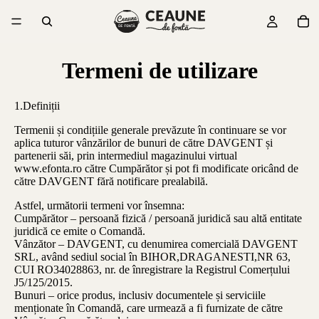
Termeni de utilizare
1.Definiții
Termenii și condițiile generale prevăzute în continuare se vor
aplica tuturor vânzărilor de bunuri de către DAVGENT și
partenerii săi, prin intermediul magazinului virtual
www.efonta.ro către Cumpărător și pot fi modificate oricând de
către DAVGENT fără notificare prealabilă.
Astfel, următorii termeni vor însemna:
Cumpărător – persoană fizică / persoană juridică sau altă entitate
juridică ce emite o Comandă.
Vânzător – DAVGENT, cu denumirea comercială DAVGENT
SRL, având sediul social în BIHOR,DRAGANESTI,NR 63,
CUI RO34028863, nr. de înregistrare la Registrul Comerțului
J5/125/2015.
Bunuri – orice produs, inclusiv documentele și serviciile
menționate în Comandă, care urmează a fi furnizate de către