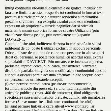
Întreg continutul site-ului si elementele de grafica, inclusiv dar
fara a se limita la acestea, respectiv tot continutul in format text,
precum si sursele tehnice ale tuturor serviciilor si facilitatilor
prezente si viitoare – cu exceptia cazului cand este mentionat
expres un alt proprietar – sursele paginilor dar si orice alt
material, transmis sub orice forma de si catre Utilizatori (prin
vizualizare directa pe site, prin newslettere etc.) apartin
DAVGENT.
Continutul site-ului, indiferent de zona in care se afla in site si
indiferent de tip, poate fi utilizat exclusiv in scopuri personale.
Orice utilizare de continut de catre terte persoane in alte scopuri
decat cel personal, se poate face numai cu acordul scris, expres
si prealabil al DAVGENT. Prin urmare, este interzisa copierea,
preluarea, reproducerea, publicarea, transmiterea, vanzarea,
distributia partiala, integrala sau modificata a continutului acestui
site sau a oricarei parti a acestuia efectuate in alte scopuri decat
cel personal, cu urmatoarele exceptii:
(i) este permisa reproducerea (pe site-uri noncomerciale,
forumuri, articole din presa etc.) a unor mici fragmente din
articolele publicate (max. 400 de caractere), fiind obligatorie
specificarea sursei informatiilor preluate, cu link, sub urmatoarea
forma: (Sursa: nume site – link catre continutul site-ului).
(ii) sunt permise link-urile catre site-ul www.efonta.ro, iar
specificarea sursei informatiilor se va face dupa fiecare link sau