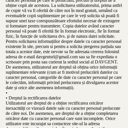
caracter personal pe care le prelucrăm, precum și dreptul de a
obține copii ale acestora. La solicitarea utilizatorului, prima astfel
de copie vă va fi oferită de către noi în mod gratuit, urmând ca
eventualele copii suplimentare pe care le veți solicita să poată fi
supuse unei taxe corespunzătoare efortului necesar de extragere
si formatare pentru transmitere. Copia datelor având caracter
personal vă poate fi oferită fie în format electronic, fie în format
fizic, în funcție de solicitarea dvs. şi de natura datei solicitate.
Pentru solicitarea informațiilor despre datele cu caracter personal
existente în site, precum si pentru a solicita ștergerea parțiala sau
totala a acestor date, este nevoie sa fie adresata cererea folosind
adresa de e-mail davgentsrl@gmail.com sau sa fie expediata o
scrisoare prin posta sau curierat la sediul social al DAVGENT.
De asemenea, utilizatorul are dreptul să obțina orice informații
suplimentare relevante (cum ar fi motivul prelucrării datelor cu
caracter personal, categoriile de date cu caracter personal pe care
le colectăm, informații privind prelucrarea și divulgarea acestor
date și orice alte asemenea informații).
•
• Dreptul la rectificarea datelor
Utilizatorul are dreptul de a obține rectificarea oricăror
inexactități ce vizează datele sale cu caracter personal prelucrate
de către noi. De asemenea, are dreptul de a obține completarea
oricăror date cu caracter personal care sunt incomplete. Orice
utilizator este incurajat sa contacteze site-ul la adresa