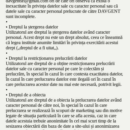
davgentsrl@gmail.com ori de câte ori observa că există o
inexactitate în privința datelor sale cu caracter personal sau că
datele sale cu caracter personal prelucrate de către DAVGENT
sunt incomplete.
•
• Dreptul la ștergerea datelor
Utilizatorul are dreptul la ștergerea datelor având caracter
personal. Acest drept nu este un drept absolut, ceea ce înseamnă
că legea instituie anumite limitări în privința exercitării acestui
drept („dreptul de a fi uitat„).
•
• Dreptul la restricționarea prelucrării datelor
Utilizatorul are dreptul de a obține restricționarea prelucrării
datelor sale cu caracter personal pe care le colectăm și
prelucrăm, în special în cazul în care contesta exactitatea datelor,
în cazul în care prelucrarea datelor este ilegală ori în cazul în
care prelucrarea acestor date nu mai este necesară, potrivit legii.
•
• Dreptul de a obiecta
Utilizatorul are dreptul de a obiecta la prelucrarea datelor având
caracter personal de către noi, în special în cazul în care
prelucrarea se realizează în scopuri de marketing sau din motive
legate de situația particulară în care se afla acesta, caz in care
datele acestuia trebuie anonimitate în cel mai scurt timp de la
sesizarea obiectării din baza de date a site-ului și anonimizarea