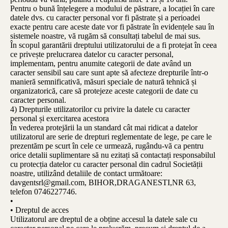
Pentru o bună înțelegere a modului de păstrare, a locației în care
datele dvs. cu caracter personal vor fi păstrate și a perioadei
exacte pentru care aceste date vor fi păstrate în evidențele sau în
sistemele noastre, vă rugăm să consultați tabelul de mai sus.
În scopul garantării dreptului utilizatorului de a fi protejat în ceea
ce privește prelucrarea datelor cu caracter personal,
implementam, pentru anumite categorii de date având un
caracter sensibil sau care sunt apte să afecteze drepturile într-o
manieră semnificativă, măsuri speciale de natură tehnică și
organizatorică, care să protejeze aceste categorii de date cu
caracter personal.
4) Drepturile utilizatorilor cu privire la datele cu caracter
personal și exercitarea acestora
În vederea protejării la un standard cât mai ridicat a datelor
utilizatorul are serie de drepturi reglementate de lege, pe care le
prezentăm pe scurt în cele ce urmează, rugându-vă ca pentru
orice detalii suplimentare să nu ezitați să contactați responsabilul
cu protecția datelor cu caracter personal din cadrul Societății
noastre, utilizând detaliile de contact următoare:
davgentsrl@gmail.com, BIHOR,DRAGANESTI,NR 63,
telefon 0746227746.
•
• Dreptul de acces
Utilizatorul are dreptul de a obține accesul la datele sale cu