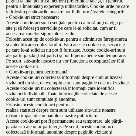
pagină la alta, pentru a memora preferinţele tale şi, în general,
pentru a îmbunătăţi experienţa utilizatorilor. Cookie-urile pe care
le folosim pe site-urile noastre pot fi din următoarele categorii:
• Cookie-uri strict necesare:
Aceste cookie-uri sunt esenţiale pentru ca tu să poţi naviga pe
site şi să foloseşti serviciile pe care le-ai solicitat, cum ar fi
accesarea zonelor sigure ale site-ului.
Folosim acest tip de cookie-uri pentru a administra înregistrarea
şi autentificarea utilizatorului. Fără aceste cookie-uri, serviciile
pe care le-ai solicitat nu pot fi furnizate. Aceste cookie-uri sunt
ale părţii-gazdă (first-party) şi pot fi permanente sau temporare.
Pe scurt, site-urile noastre nu vor funcţiona corespunzător fără
aceste cookie-uri.
• Cookie-uri pentru performanţă:
Aceste cookie-uri colectează informaţii despre cum utilizează
vizitatorii un site, de exemplu care sunt paginile cele mai vizitate.
Aceste cookie-uri nu colectează informaţii care identifică
vizitatori individuali. Toate informaţiile colectate de aceste
cookie-uri sunt cumulate şi anonime.
Folosim aceste cookie-uri pentru a:
realiza statistici despre cum sunt utilizate site-urile noastre
măsura impactul campaniilor noastre publicitare.
Aceste cookie-uri pot fi permanente sau temporare, ale părţii-
gazdă sau ale unor părţi terţe. Pe scurt, aceste cookie-uri
colectează informaţii anonime despre paginile vizitate şi