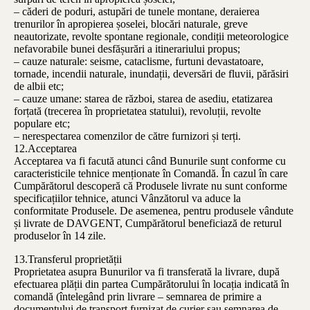
– căderi de poduri, astupări de tunele montane, deraierea
trenurilor în apropierea șoselei, blocări naturale, greve
neautorizate, revolte spontane regionale, condiții meteorologice
nefavorabile bunei desfășurări a itinerariului propus;
– cauze naturale: seisme, cataclisme, furtuni devastatoare,
tornade, incendii naturale, inundații, deversări de fluvii, părăsiri
de albii etc;
– cauze umane: starea de război, starea de asediu, etatizarea
forțată (trecerea în proprietatea statului), revoluții, revolte
populare etc;
– nerespectarea comenzilor de către furnizori și terți.
12.Acceptarea
Acceptarea va fi facută atunci când Bunurile sunt conforme cu
caracteristicile tehnice menționate în Comandă. În cazul în care
Cumpărătorul descoperă că Produsele livrate nu sunt conforme
specificațiilor tehnice, atunci Vânzătorul va aduce la
conformitate Produsele. De asemenea, pentru produsele vândute
și livrate de DAVGENT, Cumpărătorul beneficiază de returul
produselor în 14 zile.
13.Transferul proprietății
Proprietatea asupra Bunurilor va fi transferată la livrare, după
efectuarea plății din partea Cumpărătorului în locația indicată în
comandă (întelegând prin livrare – semnarea de primire a
documentului de transport furnizat de curier sau semnarea de