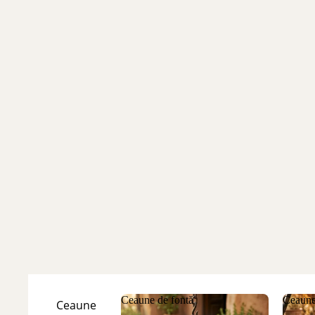
Ceaune de fontă
Ceaune
Ceaune