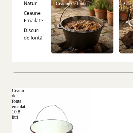
Natur
Ceaune de fontă
Ceau
Ceaune
Emailate
Discuri
de fontă
Ceaun
de
fonta
emailat
10.8
litri