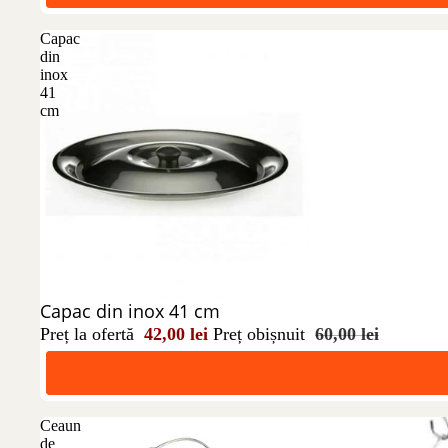
Capac
din
inox
41
cm
Reducere 30%
Capac din inox 41 cm
Preț la ofertă
42,00 lei
Preț obișnuit
60,00 lei
Ceaun
de