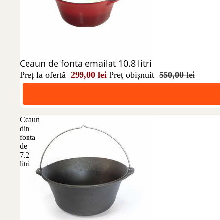
Reducere 46%
Ceaun de fonta emailat 10.8 litri
Preț la ofertă
299,00 lei
Preț obișnuit
550,00 lei
Ceaun
din
fonta
de
7.2
litri