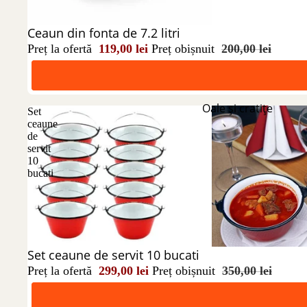
Reducere 41%
Ceaun din fonta de 7.2 litri
Preț la ofertă
119,00 lei
Preț obișnuit
200,00 lei
Oale și cratițe
Set
ceaune
de
servit
10
bucati
Reducere 15%
Set ceaune de servit 10 bucati
Preț la ofertă
299,00 lei
Preț obișnuit
350,00 lei