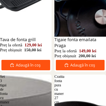
Reducere 14%
Tava de fonta grill
Reducere 26%
Tigaie fonta emailata
Preț la ofertă
129,00 lei
Praga
Preț obișnuit
150,00 lei
Preț la ofertă
149,00 lei
Preț obișnuit
200,00 lei
Adaugă în coș
Adaugă în coș
Set
Cratita
3
fonta
tigai
pura
de
cu
fonta
maner
cu
27
maner
cm