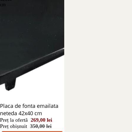
cm
Reducere 23%
Placa de fonta emailata
neteda 42x40 cm
Preț la ofertă
269,00 lei
Preț obișnuit
350,00 lei