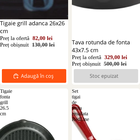
Reducere 37%
Tigaie grill adanca 26x26
cm
Preț la ofertă
82,00 lei
Stoc epuizat
Tava rotunda de fonta
Preț obișnuit
130,00 lei
43x7.5 cm
Preț la ofertă
329,00 lei
Preț obișnuit
500,00 lei
Adaugă în coș
Stoc epuizat
Tigaie
Set
fonta
tigai
grill
de
26.5
fonta
cm
emailata
RedLine