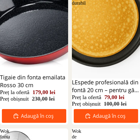
durabil
Reducere 22%
Tigaie din fonta emailata
Reducere 21%
LEspede profesională din
Rosso 30 cm
fontă 20 cm – pentru gătit
Preț la ofertă
179,00 lei
autentic și durabil
Preț la ofertă
79,00 lei
Preț obișnuit
230,00 lei
Preț obișnuit
100,00 lei
Adaugă în coș
Adaugă în coș
Wok
Wok
fonta
de