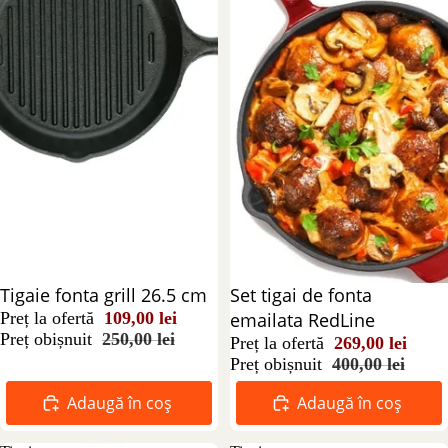
Reducere 56%
Tigaie fonta grill 26.5 cm
Reducere 33%
Set tigai de fonta
Preț la ofertă
109,00 lei
emailata RedLine
Preț obișnuit
250,00 lei
Preț la ofertă
269,00 lei
Preț obișnuit
400,00 lei
Adaugă în coș
Adaugă în coș