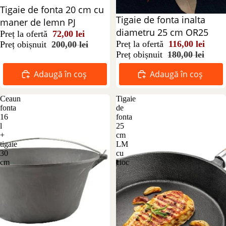
Reducere 64%
Tigaie de fonta 20 cm cu
Reducere 36%
Tigaie de fonta inalta
maner de lemn PJ
diametru 25 cm OR25
Preț la ofertă
72,00 lei
Preț la ofertă
116,00 lei
Preț obișnuit
200,00 lei
Preț obișnuit
180,00 lei
Adaugă în coș
Adaugă în coș
Ceaun
Tigaie
fonta
de
16
fonta
l
25
+
cm
tigaie
LM
30
cu
cm
cioc