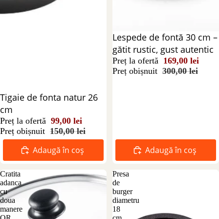
Reducere 44%
Lespede de fontă 30 cm –
gătit rustic, gust autentic
Preț la ofertă
169,00 lei
Preț obișnuit
300,00 lei
Reducere 34%
Tigaie de fonta natur 26
cm
Preț la ofertă
99,00 lei
Preț obișnuit
150,00 lei
Adaugă în coș
Adaugă în coș
Cratita
Presa
adanca
de
cu
burger
doua
diametru
manere
18
OR
cm