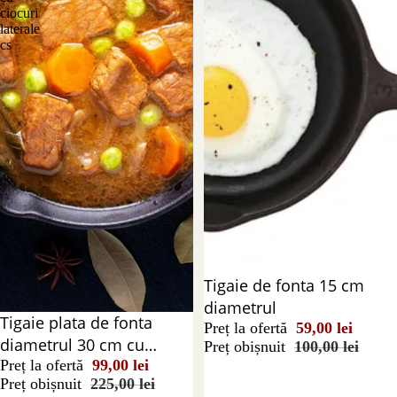
ciocuri
laterale
cs
Reducere 41%
Tigaie de fonta 15 cm
diametrul
Reducere 56%
Tigaie plata de fonta
Preț la ofertă
59,00 lei
diametrul 30 cm cu
Preț obișnuit
100,00 lei
ciocuri laterale cs
Preț la ofertă
99,00 lei
Preț obișnuit
225,00 lei