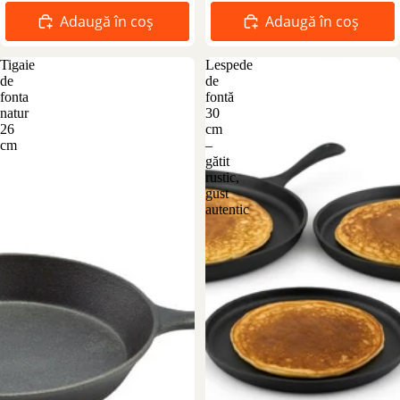
Adaugă în coș
Adaugă în coș
Tigaie
Lespede
de
de
fonta
fontă
natur
30
26
cm
cm
–
gătit
rustic,
gust
autentic