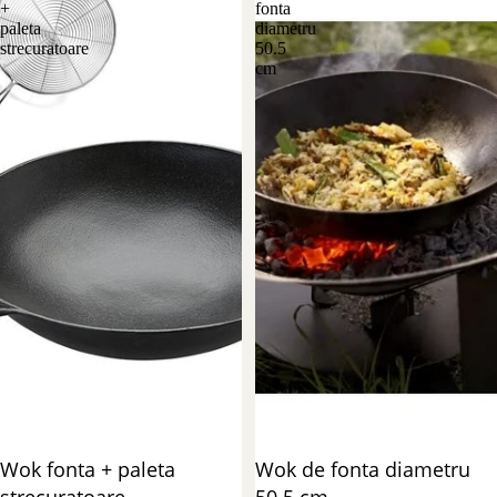
+
fonta
paleta
diametru
strecuratoare
50.5
cm
Reducere 47%
Wok fonta + paleta
Reducere 25%
Wok de fonta diametru