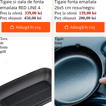
Reducere 25%
Tigaie si oala de fonta
Reducere 31%
Tigaie fonta emailata
emailata RED LINE 4
26x5 cm rosu/negru
Preț la ofertă
339,00 lei
Preț la ofertă
139,00 lei
Preț obișnuit
450,00 lei
Preț obișnuit
200,00 lei
Adaugă în coș
Adaugă în coș
Tava
Tigaie
de
fonta
fonta
emailata
grill
Praga