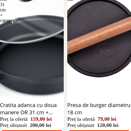
31
cm
+
capac
Reducere 21%
Cratita adanca cu doua
Reducere 34%
Presa de burger diametru
manere OR 31 cm +
18 cm
capac
Preț la ofertă
159,00 lei
Preț la ofertă
79,00 lei
Preț obișnuit
200,00 lei
Preț obișnuit
120,00 lei