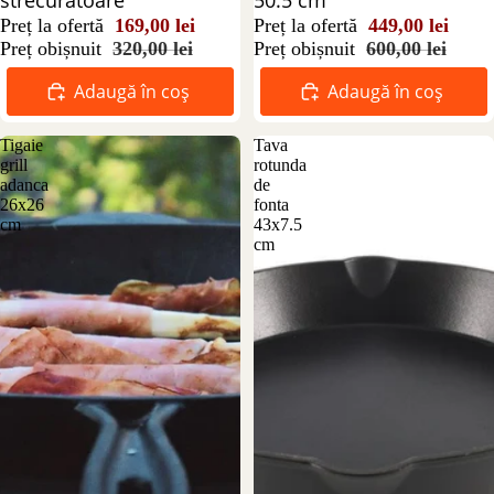
strecuratoare
50.5 cm
Preț la ofertă
169,00 lei
Preț la ofertă
449,00 lei
Preț obișnuit
320,00 lei
Preț obișnuit
600,00 lei
Adaugă în coș
Adaugă în coș
Tigaie
Tava
grill
rotunda
adanca
de
26x26
fonta
cm
43x7.5
cm