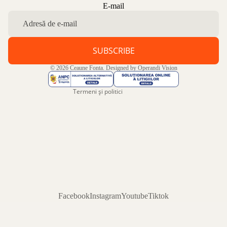
Politica de confidențialitate
E-mail
Politica de rambursare
Termeni de utilizare
Politica de expediere
SUBSCRIBE
Informații de contact
© 2026
Ceaune Fonta
. Designed by
Operandi Vision
Aviz legal
Termeni și politici
Facebook
Instagram
Youtube
Tiktok