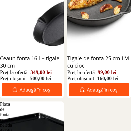
Reducere 30%
Ceaun fonta 16 l + tigaie
Reducere 38%
Tigaie de fonta 25 cm LM
30 cm
cu cioc
Preț la ofertă
349,00 lei
Preț la ofertă
99,00 lei
Preț obișnuit
500,00 lei
Preț obișnuit
160,00 lei
Adaugă în coș
Adaugă în coș
Placa
de
fonta
emailata
neteda
42x40