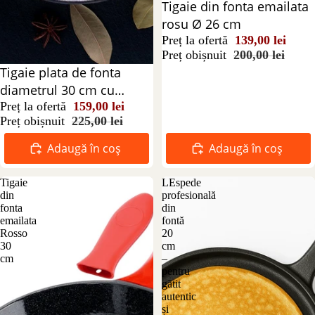
Reducere 31%
Tigaie din fonta emailata
rosu Ø 26 cm
Preț la ofertă
139,00 lei
Preț obișnuit
200,00 lei
Reducere 29%
Tigaie plata de fonta
diametrul 30 cm cu
ciocuri laterale
Preț la ofertă
159,00 lei
Preț obișnuit
225,00 lei
Adaugă în coș
Adaugă în coș
Tigaie
LEspede
din
profesională
fonta
din
emailata
fontă
Rosso
20
30
cm
cm
–
pentru
gătit
autentic
și