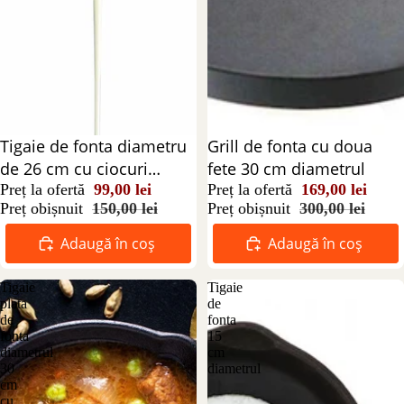
Reducere 34%
Tigaie de fonta diametru
Reducere 44%
Grill de fonta cu doua
de 26 cm cu ciocuri
fete 30 cm diametrul
laterale
Preț la ofertă
99,00 lei
Preț la ofertă
169,00 lei
Preț obișnuit
150,00 lei
Preț obișnuit
300,00 lei
Adaugă în coș
Adaugă în coș
Tigaie
Tigaie
plata
de
de
fonta
fonta
15
diametrul
cm
30
diametrul
cm
cu