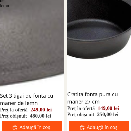
de
lemn
Reducere 40%
Cratita fonta pura cu
Reducere 48%
Set 3 tigai de fonta cu
maner 27 cm
maner de lemn
Preț la ofertă
149,00 lei
Preț la ofertă
249,00 lei
Preț obișnuit
250,00 lei
Preț obișnuit
480,00 lei
Adaugă în coș
Adaugă în coș