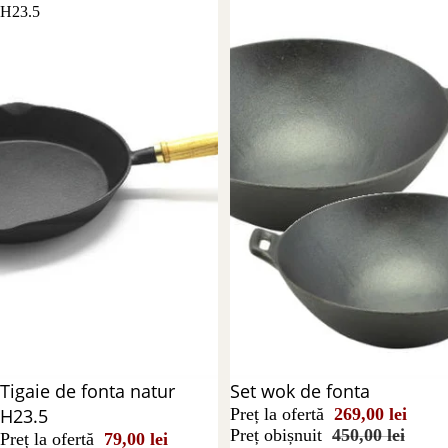
H23.5
Reducere 34%
Tigaie de fonta natur
Reducere 40%
Set wok de fonta
H23.5
Preț la ofertă
269,00 lei
Preț obișnuit
450,00 lei
Preț la ofertă
79,00 lei