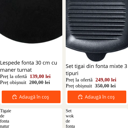
Reducere 31%
Lespede fonta 30 cm cu
Reducere 29%
Set tigai din fonta mixte 3
maner turnat
tipuri
Preț la ofertă
139,00 lei
Preț la ofertă
249,00 lei
Preț obișnuit
200,00 lei
Preț obișnuit
350,00 lei
Adaugă în coș
Adaugă în coș
Tigaie
Set
de
wok
fonta
de
natur
fonta