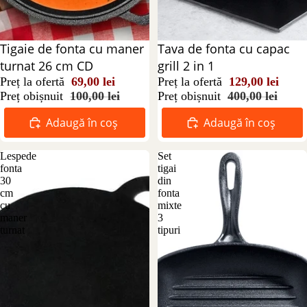
Reducere 31%
Tigaie de fonta cu maner
Reducere 68%
Tava de fonta cu capac
turnat 26 cm CD
grill 2 in 1
Preț la ofertă
69,00 lei
Preț la ofertă
129,00 lei
Preț obișnuit
100,00 lei
Preț obișnuit
400,00 lei
Adaugă în coș
Adaugă în coș
Lespede
Set
fonta
tigai
30
din
cm
fonta
cu
mixte
maner
3
turnat
tipuri