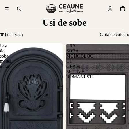
Usi de sobe
Filtrează
Grilă de coloan
Usa
USA
de
SOBA
soba
MONOBLOC
model
CU
nufar
GEAM
MOTIVE
ROMANESTI