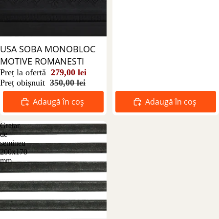
Reducere 20%
USA SOBA MONOBLOC
MOTIVE ROMANESTI
Preț la ofertă
279,00 lei
Preț obișnuit
350,00 lei
Adaugă în coș
Adaugă în coș
Gratar
de
semineu
200x170
mm