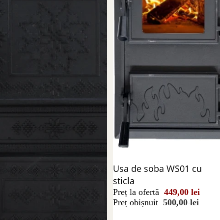
Reducere 10%
Usa de soba WS01 cu
sticla
Preț la ofertă
449,00 lei
Preț obișnuit
500,00 lei