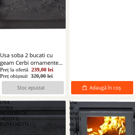
Stoc epuizat
Usa soba 2 bucati cu
geam Cerbi ornamente
negre
Preț la ofertă
239,00 lei
Preț obișnuit
320,00 lei
Stoc epuizat
Adaugă în coș
USA
Usa
SOBA
de
MONOBLOC
soba
MOTIVE
WS01
ROMANESTI
cu
sticla