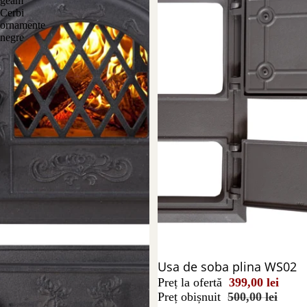
geam
Cerbi
ornamente
negre
Reducere 20%
Usa de soba plina WS02
Preț la ofertă
399,00 lei
Preț obișnuit
500,00 lei