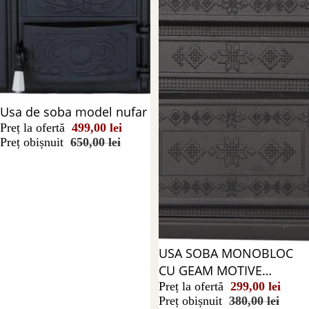
Stoc epuizat
Usa de soba model nufar
Preț la ofertă
499,00 lei
Preț obișnuit
650,00 lei
Reducere 21%
USA SOBA MONOBLOC
CU GEAM MOTIVE
ROMANESTI
Preț la ofertă
299,00 lei
Preț obișnuit
380,00 lei