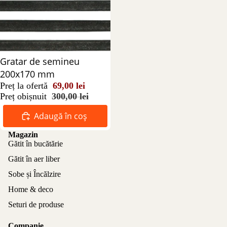
Reducere 77%
Gratar de semineu
200x170 mm
Preț la ofertă
69,00 lei
Preț obișnuit
300,00 lei
Adaugă în coș
Magazin
Gătit în bucătărie
Gătit în aer liber
Sobe și Încălzire
Home & deco
Seturi de produse
Companie