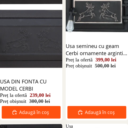
Reducere 20%
Usa semineu cu geam
Cerbi ornamente argintii
555x345 mm
Preț la ofertă
399,00 lei
Preț obișnuit
500,00 lei
Reducere 20%
USA DIN FONTA CU
MODEL CERBI
Preț la ofertă
239,00 lei
Preț obișnuit
300,00 lei
Adaugă în coș
Adaugă în coș
Usa
Usa