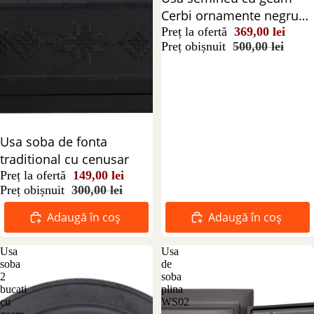
Cerbi ornamente negru
555x345 mm
Preț la ofertă
369,00 lei
Preț obișnuit
500,00 lei
Reducere 50%
Usa soba de fonta
traditional cu cenusar
Preț la ofertă
149,00 lei
Preț obișnuit
300,00 lei
Adaugă în coș
Adaugă în coș
Usa
Usa
soba
de
2
soba
bucati
plina
cu
WS02