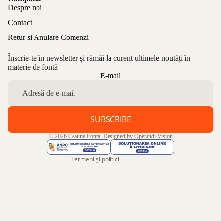
Despre noi
Contact
Retur si Anulare Comenzi
Înscrie-te în newsletter și rămâi la curent ultimele noutăți în
materie de fontă
Politica de confidențialitate
E-mail
Politica de rambursare
Termeni de utilizare
Politica de expediere
SUBSCRIBE
Informații de contact
© 2026
Ceaune Fonta
. Designed by
Operandi Vision
Aviz legal
Termeni și politici