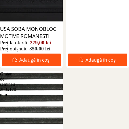
Reducere 20%
USA SOBA MONOBLOC
MOTIVE ROMANESTI
Preț la ofertă
279,00 lei
Preț obișnuit
350,00 lei
Adaugă în coș
Adaugă în coș
Gratar
de
semineu
200x170
mm