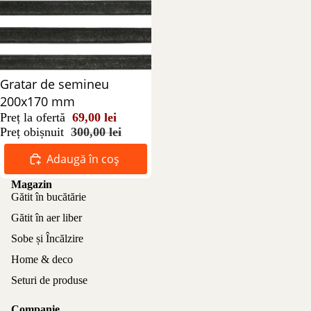
Reducere 77%
Gratar de semineu
200x170 mm
Preț la ofertă
69,00 lei
Preț obișnuit
300,00 lei
Adaugă în coș
Magazin
Gătit în bucătărie
Gătit în aer liber
Sobe și Încălzire
Home & deco
Seturi de produse
Companie