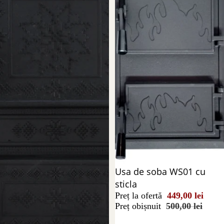
Reducere 10%
Usa de soba WS01 cu
sticla
Preț la ofertă
449,00 lei
Preț obișnuit
500,00 lei