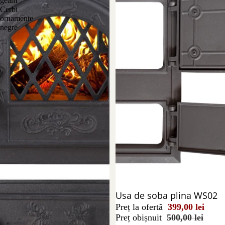
geam
Cerbi
ornamente
negre
Reducere 20%
Usa de soba plina WS02
Preț la ofertă
399,00 lei
Preț obișnuit
500,00 lei