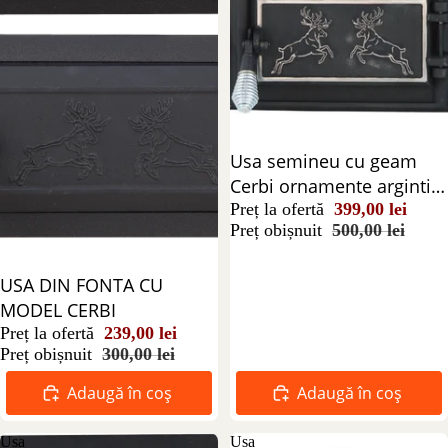
Reducere 20%
Usa semineu cu geam
Cerbi ornamente argintii
555x345 mm
Preț la ofertă
399,00 lei
Preț obișnuit
500,00 lei
Reducere 20%
USA DIN FONTA CU
MODEL CERBI
Preț la ofertă
239,00 lei
Preț obișnuit
300,00 lei
Adaugă în coș
Adaugă în coș
Usa
Usa