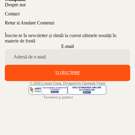
Despre noi
Contact
Retur si Anulare Comenzi
Înscrie-te în newsletter și rămâi la curent ultimele noutăți în
materie de fontă
Politica de confidențialitate
E-mail
Politica de rambursare
Termeni de utilizare
Politica de expediere
SUBSCRIBE
Informații de contact
© 2026
Ceaune Fonta
. Designed by
Operandi Vision
Aviz legal
Termeni și politici