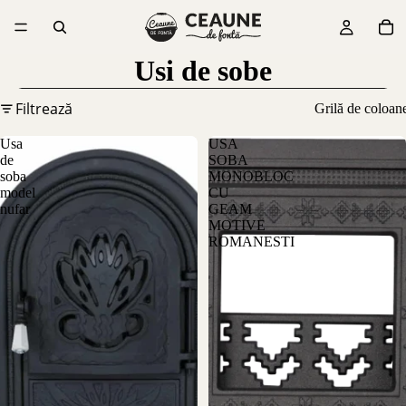
Usi de sobe
Filtrează
Grilă de coloan
Usa
USA
de
SOBA
soba
MONOBLOC
model
CU
nufar
GEAM
MOTIVE
ROMANESTI