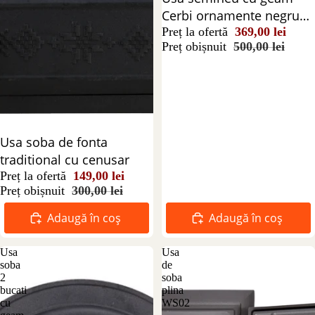
Cerbi ornamente negru
555x345 mm
Preț la ofertă
369,00 lei
Preț obișnuit
500,00 lei
Reducere 50%
Usa soba de fonta
traditional cu cenusar
Preț la ofertă
149,00 lei
Preț obișnuit
300,00 lei
Adaugă în coș
Adaugă în coș
Usa
Usa
soba
de
2
soba
bucati
plina
cu
WS02