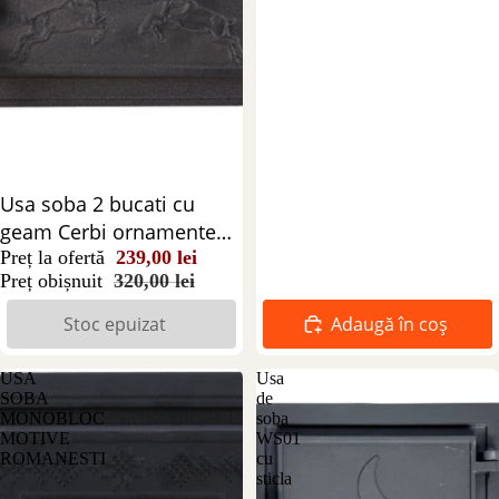
Stoc epuizat
Usa soba 2 bucati cu
geam Cerbi ornamente
negre
Preț la ofertă
239,00 lei
Preț obișnuit
320,00 lei
Stoc epuizat
Adaugă în coș
USA
Usa
SOBA
de
MONOBLOC
soba
MOTIVE
WS01
ROMANESTI
cu
sticla