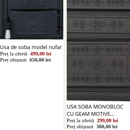
Stoc epuizat
Usa de soba model nufar
Preț la ofertă
499,00 lei
Preț obișnuit
650,00 lei
Reducere 21%
USA SOBA MONOBLOC
CU GEAM MOTIVE
ROMANESTI
Preț la ofertă
299,00 lei
Preț obișnuit
380,00 lei