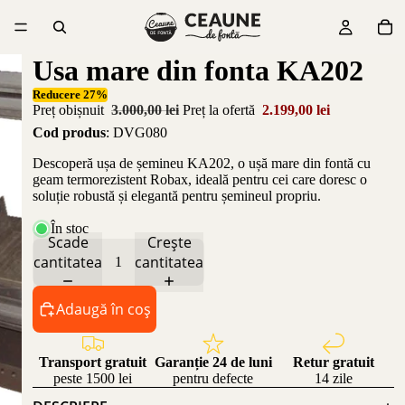
Usa mare din fonta KA202
Reducere 27%
Preț obișnuit
3.000,00 lei
Preț la ofertă
2.199,00 lei
Cod produs
: DVG080
Descoperă ușa de șemineu KA202, o ușă mare din fontă cu
geam termorezistent Robax, ideală pentru cei care doresc o
soluție robustă și elegantă pentru șemineul propriu.
În stoc
Scade
Crește
cantitatea
cantitatea
Adaugă în coș
Transport gratuit
Garanție 24 de luni
Retur gratuit
peste 1500 lei
pentru defecte
14 zile