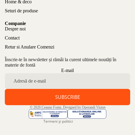
Home & deco
Seturi de produse
Companie
Despre noi
Contact
Retur si Anulare Comenzi
Înscrie-te în newsletter și rămâi la curent ultimele noutăți în
materie de fontă
Politica de confidențialitate
E-mail
Politica de rambursare
Termeni de utilizare
Politica de expediere
SUBSCRIBE
Informații de contact
© 2026
Ceaune Fonta
. Designed by
Operandi Vision
Aviz legal
Termeni și politici