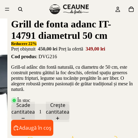
Grill de fonta adanc IT-
14791 diametrul 50 cm
Reducere 22%
Preț obișnuit
450,00 lei
Preț la ofertă
349,00 lei
Cod produs
: DVG216
Grill-ul adânc din fontă naturală, cu diametru de 50 cm, este
construit pentru gătitul la foc deschis, oferind spațiu generos
pentru fripturi, legume sau tocănițe pregătite în aer liber. O
alegere robustă pentru pasionații de grătar tradițional și mese în
natură.
În stoc
Scade
Crește
cantitatea
cantitatea
Adaugă în coș