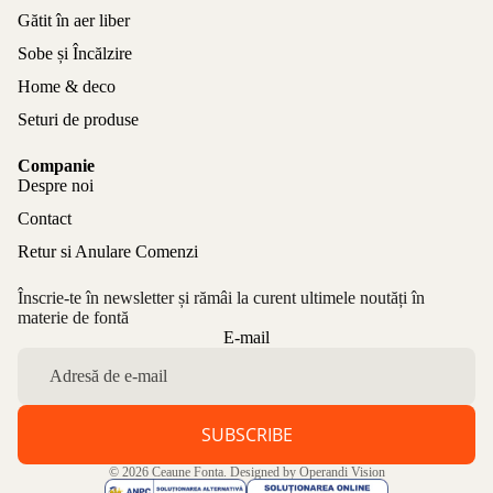
Gătit în aer liber
Sobe și Încălzire
Home & deco
Seturi de produse
Companie
Despre noi
Contact
Retur si Anulare Comenzi
Înscrie-te în newsletter și rămâi la curent ultimele noutăți în
materie de fontă
Politica de confidențialitate
E-mail
Politica de rambursare
Termeni de utilizare
Politica de expediere
SUBSCRIBE
Informații de contact
© 2026
Ceaune Fonta
. Designed by
Operandi Vision
Aviz legal