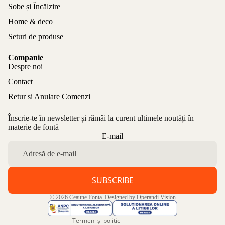
Sobe și Încălzire
Home & deco
Seturi de produse
Companie
Despre noi
Contact
Retur si Anulare Comenzi
Înscrie-te în newsletter și rămâi la curent ultimele noutăți în
materie de fontă
Politica de confidențialitate
E-mail
Politica de rambursare
Termeni de utilizare
Politica de expediere
SUBSCRIBE
Informații de contact
© 2026
Ceaune Fonta
. Designed by
Operandi Vision
Aviz legal
Termeni și politici