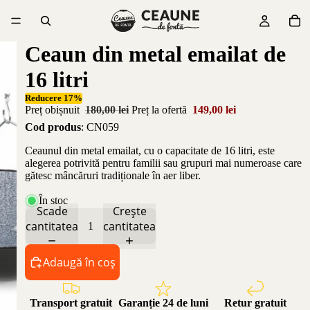
Ceaun din metal emailat de
16 litri
Reducere 17%
Preț obișnuit
180,00 lei
Preț la ofertă
149,00 lei
Cod produs
: CN059
Ceaunul din metal emailat, cu o capacitate de 16 litri, este
alegerea potrivită pentru familii sau grupuri mai numeroase care
gătesc mâncăruri tradiționale în aer liber.
În stoc
Scade
Crește
cantitatea
cantitatea
Adaugă în coș
Transport gratuit
Garanție 24 de luni
Retur gratuit