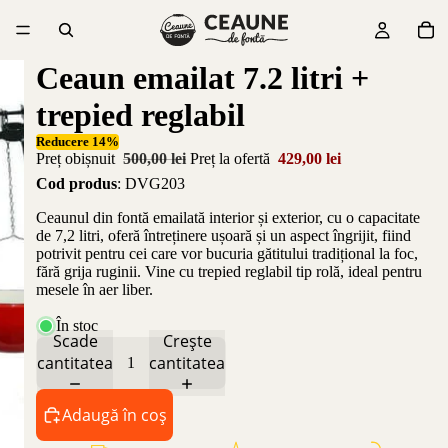
Ceaun emailat 7.2 litri +
trepied reglabil
Reducere 14%
Preț obișnuit
500,00 lei
Preț la ofertă
429,00 lei
Cod produs
: DVG203
Ceaunul din fontă emailată interior și exterior, cu o capacitate
de 7,2 litri, oferă întreținere ușoară și un aspect îngrijit, fiind
potrivit pentru cei care vor bucuria gătitului tradițional la foc,
fără grija ruginii. Vine cu trepied reglabil tip rolă, ideal pentru
mesele în aer liber.
În stoc
Scade
Crește
cantitatea
cantitatea
Adaugă în coș