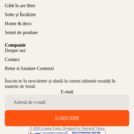
Gătit în aer liber
Sobe și Încălzire
Home & deco
Seturi de produse
Companie
Despre noi
Contact
Retur si Anulare Comenzi
Înscrie-te în newsletter și rămâi la curent ultimele noutăți în
materie de fontă
Politica de confidențialitate
E-mail
Politica de rambursare
Termeni de utilizare
Politica de expediere
SUBSCRIBE
Informații de contact
© 2026
Ceaune Fonta
. Designed by
Operandi Vision
Aviz legal