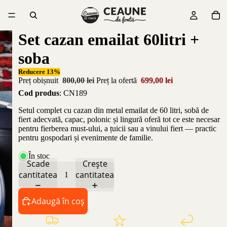
Set cazan emailat 60litri +
soba
Reducere 13%
Preț obișnuit
800,00 lei
Preț la ofertă
699,00 lei
Cod produs
: CN189
Setul complet cu cazan din metal emailat de 60 litri, sobă de
fiert adecvată, capac, polonic și lingură oferă tot ce este necesar
pentru fierberea must-ului, a țuicii sau a vinului fiert — practic
pentru gospodari și evenimente de familie.
În stoc
Scade
Crește
cantitatea
cantitatea
Adaugă în coș