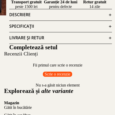
Transport gratuit
Garanție 24 de luni
Retur gratuit
peste 1500 lei
pentru defecte
14 zile
DESCRIERE
SPECIFICAȚII
LIVRARE ȘI RETUR
Completează setul
Recenzii Clienți
Fii primul care scrie o recenzie
Scrie o recenzie
Nu s-a găsit niciun element
Explorează și
alte variante
Magazin
Gătit în bucătărie