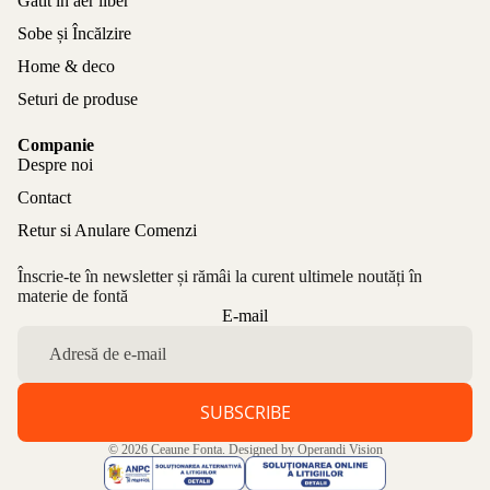
Gătit în aer liber
Sobe și Încălzire
Home & deco
Seturi de produse
Companie
Despre noi
Contact
Retur si Anulare Comenzi
Înscrie-te în newsletter și rămâi la curent ultimele noutăți în
materie de fontă
Politica de confidențialitate
E-mail
Politica de rambursare
Termeni de utilizare
Politica de expediere
SUBSCRIBE
Informații de contact
© 2026
Ceaune Fonta
. Designed by
Operandi Vision
Aviz legal