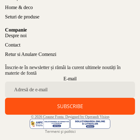
Home & deco
Seturi de produse
Companie
Despre noi
Contact
Retur si Anulare Comenzi
Înscrie-te în newsletter și rămâi la curent ultimele noutăți în
materie de fontă
Politica de confidențialitate
E-mail
Politica de rambursare
Termeni de utilizare
Politica de expediere
SUBSCRIBE
Informații de contact
© 2026
Ceaune Fonta
. Designed by
Operandi Vision
Aviz legal
Termeni și politici