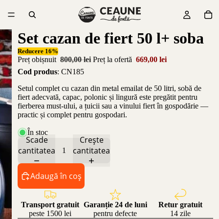
Set cazan de fiert 50 l+ soba
Reducere 16%
Preț obișnuit
800,00 lei
Preț la ofertă
669,00 lei
Cod produs
: CN185
Setul complet cu cazan din metal emailat de 50 litri, sobă de
fiert adecvată, capac, polonic și lingură este pregătit pentru
fierberea must-ului, a țuicii sau a vinului fiert în gospodărie —
practic și complet pentru gospodari.
În stoc
Scade
Crește
cantitatea
cantitatea
Adaugă în coș
Transport gratuit
Garanție 24 de luni
Retur gratuit
peste 1500 lei
pentru defecte
14 zile