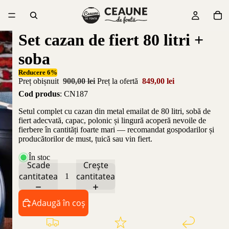
Set cazan de fiert 80 litri +
soba
Reducere 6%
Preț obișnuit
900,00 lei
Preț la ofertă
849,00 lei
Cod produs
: CN187
Setul complet cu cazan din metal emailat de 80 litri, sobă de
fiert adecvată, capac, polonic și lingură acoperă nevoile de
fierbere în cantități foarte mari — recomandat gospodarilor și
producătorilor de must, țuică sau vin fiert.
În stoc
Scade
Crește
cantitatea
cantitatea
Adaugă în coș