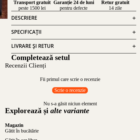
Transport gratuit
Garanție 24 de luni
Retur gratuit
peste 1500 lei
pentru defecte
14 zile
DESCRIERE
SPECIFICAȚII
LIVRARE ȘI RETUR
Completează setul
Recenzii Clienți
Fii primul care scrie o recenzie
Scrie o recenzie
Nu s-a găsit niciun element
Explorează și
alte variante
Magazin
Gătit în bucătărie