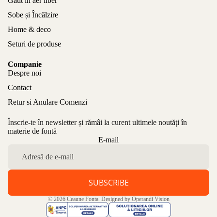
Gătit în aer liber
Sobe și Încălzire
Home & deco
Seturi de produse
Companie
Despre noi
Contact
Retur si Anulare Comenzi
Înscrie-te în newsletter și rămâi la curent ultimele noutăți în
materie de fontă
Politica de confidențialitate
E-mail
Politica de rambursare
Termeni de utilizare
Politica de expediere
SUBSCRIBE
Informații de contact
© 2026
Ceaune Fonta
. Designed by
Operandi Vision
Aviz legal