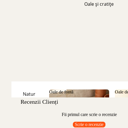
Oale și cratițe
Oale de fontă
Oale de
Natur
Recenzii Clienți
Oale de fontă
Oale
Emailate
Fii primul care scrie o recenzie
Scrie o recenzie