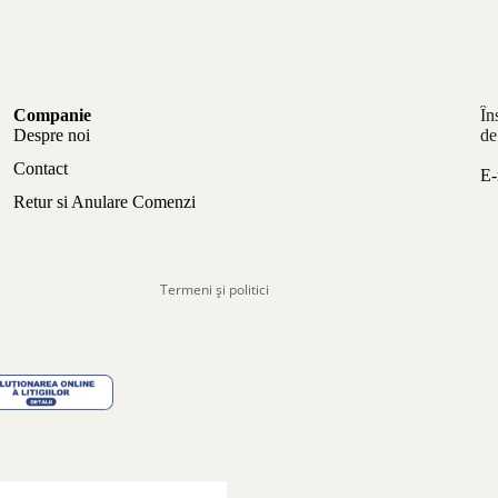
Politica de confidențialitate
Companie
În
Politica de rambursare
Despre noi
de
Termeni de utilizare
Contact
E-
Politica de expediere
Retur si Anulare Comenzi
Informații de contact
Aviz legal
Termeni și politici