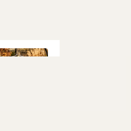
 de fontă natur
ne de fontă natur