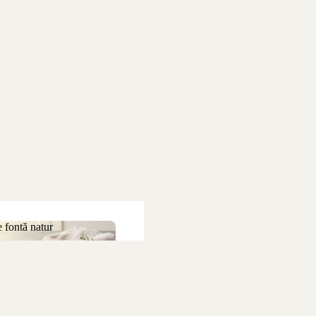
 fontă natur
 de fontă natur