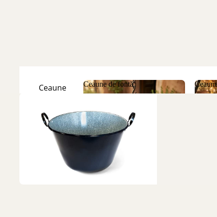
Ceaune de fontă
Ceaune
Ceaune
Natur
Ceaune de fontă
Ceau
Ceaune
Emailate
Discuri
de fontă