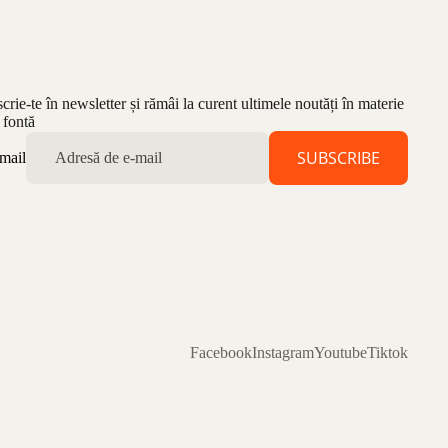
scrie-te în newsletter și rămâi la curent ultimele noutăți în materie
 fontă
SUBSCRIBE
mail
Facebook
Instagram
Youtube
Tiktok