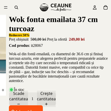
Wok fonta emailata 37 cm
turcoaz
Reducere 50%
Preț obișnuit
500,00 lei
Preț la ofertă
249,00 lei
Cod produs
: it28067
Wok-ul din fontă emailată, cu diametrul de 36.6 cm și finisaj
turcoaz-azuriu, este alegerea perfectă pentru preparatele asiatice
și rețetele stir-fry care necesită o temperatură ridicată și
constantă. Datorită fontei masive, este compatibil cu orice tip
de plită – gaz, inducție sau foc deschis – și recomandat
pasionaților de bucătărie internațională care caută rezultate
autentice.
În stoc
Scade
Crește
cantitatea
cantitatea