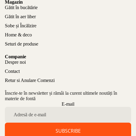
Magazin
Gătit în bucătărie
Gătit în aer liber
Sobe și Încălzire
Home & deco
Seturi de produse
Companie
Despre noi
Contact
Retur si Anulare Comenzi
Înscrie-te în newsletter și rămâi la curent ultimele noutăți în
materie de fontă
Politica de confidențialitate
E-mail
Politica de rambursare
Termeni de utilizare
Politica de expediere
SUBSCRIBE