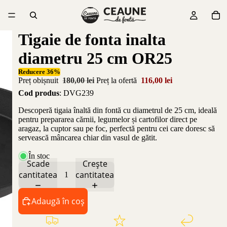
Tigaie de fonta inalta
diametru 25 cm OR25
Reducere 36%
Preț obișnuit
180,00 lei
Preț la ofertă
116,00 lei
Cod produs
: DVG239
Descoperă tigaia înaltă din fontă cu diametrul de 25 cm, ideală
pentru prepararea cărnii, legumelor și cartofilor direct pe
aragaz, la cuptor sau pe foc, perfectă pentru cei care doresc să
servească mâncarea chiar din vasul de gătit.
În stoc
Scade
Crește
cantitatea
cantitatea
Adaugă în coș