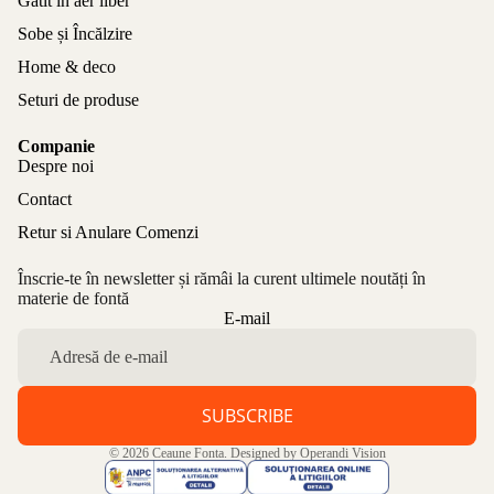
Gătit în aer liber
Sobe și Încălzire
Home & deco
Seturi de produse
Companie
Despre noi
Contact
Retur si Anulare Comenzi
Înscrie-te în newsletter și rămâi la curent ultimele noutăți în
materie de fontă
Politica de confidențialitate
E-mail
Politica de rambursare
Termeni de utilizare
Politica de expediere
SUBSCRIBE
Informații de contact
© 2026
Ceaune Fonta
. Designed by
Operandi Vision
Aviz legal