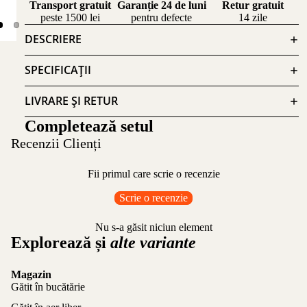
Transport gratuit
Garanție 24 de luni
Retur gratuit
peste 1500 lei
pentru defecte
14 zile
DESCRIERE
SPECIFICAȚII
LIVRARE ȘI RETUR
Completează setul
Recenzii Clienți
Fii primul care scrie o recenzie
Scrie o recenzie
Nu s-a găsit niciun element
Explorează și
alte variante
Magazin
Gătit în bucătărie