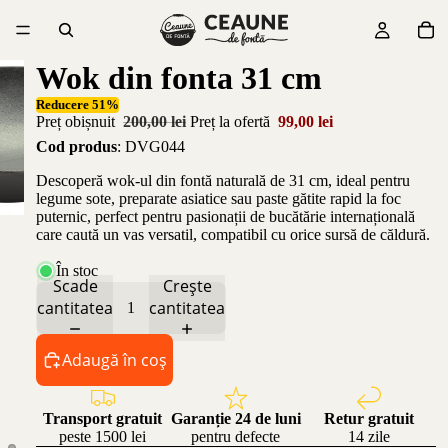
Wok din fonta 31 cm
Reducere 51%
Preț obișnuit
200,00 lei
Preț la ofertă
99,00 lei
Cod produs
: DVG044
Descoperă wok-ul din fontă naturală de 31 cm, ideal pentru
legume sote, preparate asiatice sau paste gătite rapid la foc
puternic, perfect pentru pasionații de bucătărie internațională
care caută un vas versatil, compatibil cu orice sursă de căldură.
În stoc
Scade
Crește
cantitatea
cantitatea
Adaugă în coș
Transport gratuit
Garanție 24 de luni
Retur gratuit
peste 1500 lei
pentru defecte
14 zile