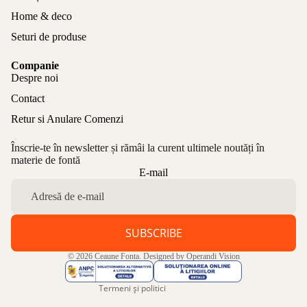
Home & deco
Seturi de produse
Companie
Despre noi
Contact
Retur si Anulare Comenzi
Înscrie-te în newsletter și rămâi la curent ultimele noutăți în
materie de fontă
Politica de confidențialitate
E-mail
Politica de rambursare
Termeni de utilizare
Politica de expediere
SUBSCRIBE
Informații de contact
© 2026
Ceaune Fonta
. Designed by
Operandi Vision
Aviz legal
Termeni și politici