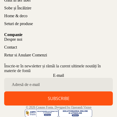
Gătit în aer liber
Sobe și Încălzire
Home & deco
Seturi de produse
Companie
Despre noi
Contact
Retur si Anulare Comenzi
Înscrie-te în newsletter și rămâi la curent ultimele noutăți în
materie de fontă
Politica de confidențialitate
E-mail
Politica de rambursare
Termeni de utilizare
Politica de expediere
SUBSCRIBE
Informații de contact
© 2026
Ceaune Fonta
. Designed by
Operandi Vision
Aviz legal