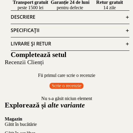
Transport gratuit
Garanție 24 de luni
Retur gratuit
peste 1500 lei
pentru defecte
14 zile
DESCRIERE
SPECIFICAȚII
LIVRARE ȘI RETUR
Completează setul
Recenzii Clienți
Fii primul care scrie o recenzie
Scrie o recenzie
Nu s-a găsit niciun element
Explorează și
alte variante
Magazin
Gătit în bucătărie