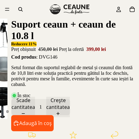
Suport ceaun + ceaun de
10.8 l
Reducere 11%
Preț obișnuit
450,00 lei
Preț la ofertă
399,00 lei
Cod produs
: DVG146
Setul format din suportul reglabil de metal și ceaunul din fontă
de 10,8 litri este soluția practică pentru gătitul la foc deschis,
potrivit pentru mese în familie, evenimente în curte sau ieșiri la
cabană.
În stoc
Scade
Crește
cantitatea
cantitatea
Adaugă în coș