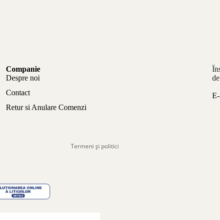
Politica de confidențialitate
Companie
În
Politica de rambursare
Despre noi
de
Termeni de utilizare
Contact
E-
Politica de expediere
Retur si Anulare Comenzi
Informații de contact
Aviz legal
Termeni și politici