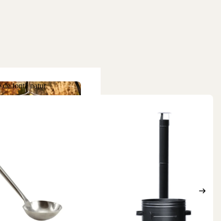
 de fontă natur
ne de fontă natur