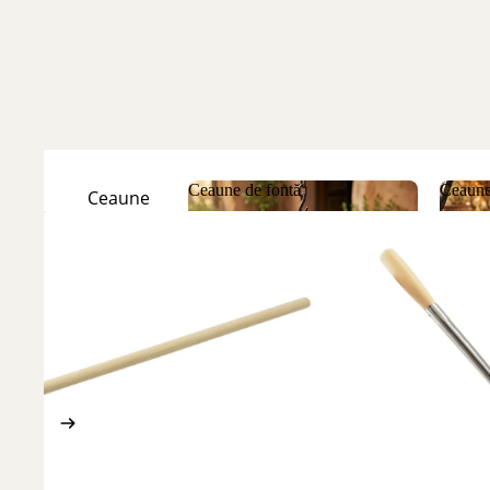
Ceaune de fontă
Ceaune
Ceaune
Natur
Ceaune de fontă
Ceau
Ceaune
Emailate
Discuri
de fontă