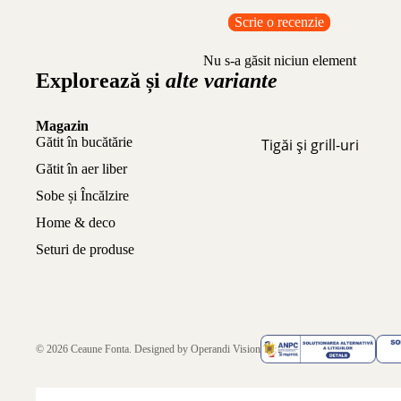
Scrie o recenzie
Nu s-a găsit niciun element
Explorează și
alte variante
Magazin
Gătit în bucătărie
Tigăi și grill-uri
Gătit în aer liber
Sobe și Încălzire
Home & deco
Seturi de produse
© 2026
Ceaune Fonta
. Designed by
Operandi Vision