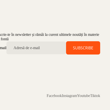
scrie-te în newsletter și rămâi la curent ultimele noutăți în materie
 fontă
SUBSCRIBE
mail
Facebook
Instagram
Youtube
Tiktok