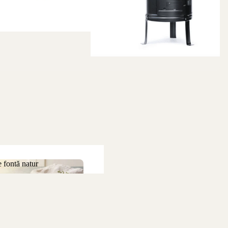
 fontă natur
 de fontă natur