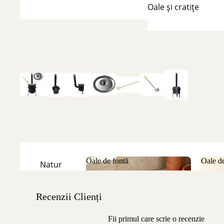
Oale și cratițe
Oale de fontă
Oale de
Natur
Oale de fontă
Oale
Emailate
Recenzii Clienți
Fii primul care scrie o recenzie