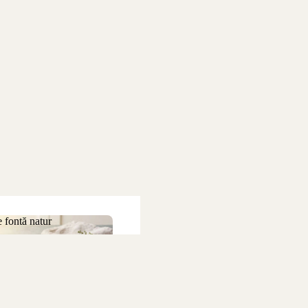
 fontă natur
 de fontă natur