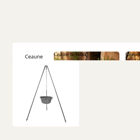
Ceaune de fontă
Ceaune
Ceaune
Natur
Ceaune de fontă
Ceau
Ceaune
Emailate
Discuri
de fontă