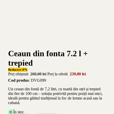
Ceaun din fonta 7.2 l +
trepied
Reducere 8%
Preț obișnuit
260,00 lei
Preț la ofertă
239,00 lei
Cod produs
: DVG099
Un ceaun din fontă de 7,2 litri, cu toartă din oțel și trepied
din fier de 100 cm – soluția potrivită pentru porții mai mici,
ideală pentru gătitul tradițional la foc de lemne acasă sau la
cabană.
În stoc