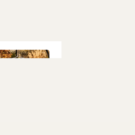
 de fontă natur
ne de fontă natur