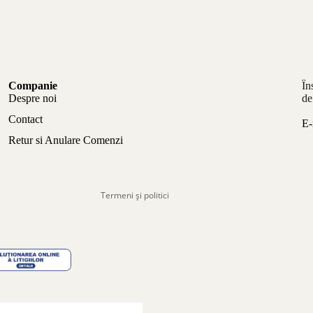
Politica de confidențialitate
Companie
În
Politica de rambursare
Despre noi
de
Termeni de utilizare
Contact
E-
Politica de expediere
Retur si Anulare Comenzi
Informații de contact
Aviz legal
Termeni și politici