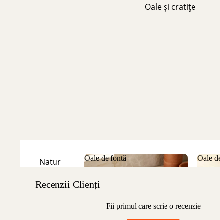
Oale și cratițe
Oale de fontă
Oale de
Natur
Oale de fontă
Oale
Emailate
Recenzii Clienți
Fii primul care scrie o recenzie