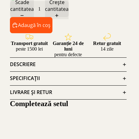
Scade
Crește
cantitatea
cantitatea
Adaugă în coș
Transport gratuit
Garanție 24 de
Retur gratuit
peste 1500 lei
luni
14 zile
pentru defecte
DESCRIERE
SPECIFICAȚII
LIVRARE ȘI RETUR
Completează setul