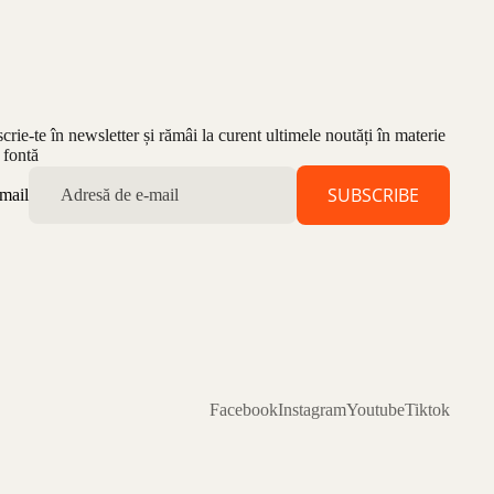
scrie-te în newsletter și rămâi la curent ultimele noutăți în materie
 fontă
SUBSCRIBE
mail
Facebook
Instagram
Youtube
Tiktok