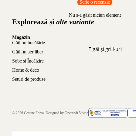
Scrie o recenzie
Nu s-a găsit niciun element
Explorează și
alte variante
Magazin
Gătit în bucătărie
Tigăi și grill-uri
Gătit în aer liber
Sobe și Încălzire
Home & deco
Seturi de produse
© 2026
Ceaune Fonta
. Designed by
Operandi Vision