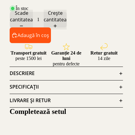
În stoc
Scade
Crește
cantitatea
cantitatea
Adaugă în coș
Transport gratuit
Garanție 24 de
Retur gratuit
peste 1500 lei
luni
14 zile
pentru defecte
DESCRIERE
SPECIFICAȚII
LIVRARE ȘI RETUR
Completează setul