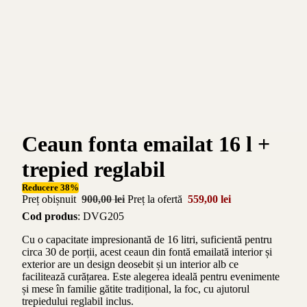
Ceaun fonta emailat 16 l +
trepied reglabil
Reducere 38%
Preț obișnuit
900,00 lei
Preț la ofertă
559,00 lei
Cod produs
: DVG205
Cu o capacitate impresionantă de 16 litri, suficientă pentru
circa 30 de porții, acest ceaun din fontă emailată interior și
exterior are un design deosebit și un interior alb ce
facilitează curățarea. Este alegerea ideală pentru evenimente
și mese în familie gătite tradițional, la foc, cu ajutorul
trepiedului reglabil inclus.