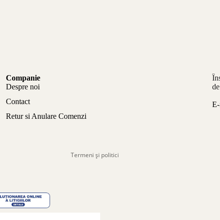
Politica de confidențialitate
Companie
În
Politica de rambursare
Despre noi
de
Termeni de utilizare
Contact
E-
Politica de expediere
Retur si Anulare Comenzi
Informații de contact
Aviz legal
Termeni și politici