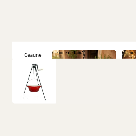
Ceaune de fontă
Ceaune
Ceaune
Natur
Ceaune de fontă
Ceau
Ceaune
Emailate
Discuri
de fontă