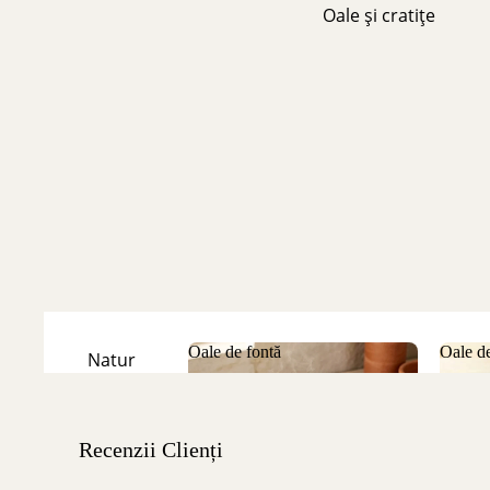
Oale și cratițe
Oale de fontă
Oale de
Natur
Oale de fontă
Oale
Emailate
Recenzii Clienți