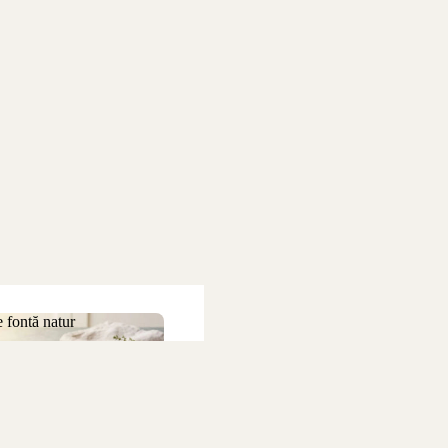
 fontă natur
 de fontă natur