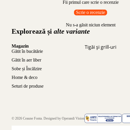
Fii primul care scrie o recenzie
Scrie o recenzie
Nu s-a găsit niciun element
Explorează și
alte variante
Magazin
Tigăi și grill-uri
Gătit în bucătărie
Gătit în aer liber
Sobe și Încălzire
Home & deco
Seturi de produse
© 2026
Ceaune Fonta
. Designed by
Operandi Vision