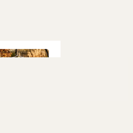
 de fontă natur
ne de fontă natur