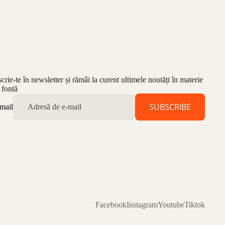
scrie-te în newsletter și rămâi la curent ultimele noutăți în materie
 fontă
SUBSCRIBE
mail
Facebook
Instagram
Youtube
Tiktok