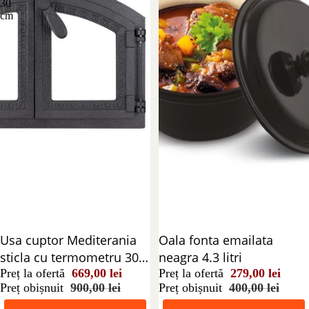
30
cm
Reducere 26%
Usa cuptor Mediterania
Reducere 30%
Oala fonta emailata
sticla cu termometru 30
neagra 4.3 litri
cm
Preț la ofertă
669,00 lei
Preț la ofertă
279,00 lei
Preț obișnuit
900,00 lei
Preț obișnuit
400,00 lei