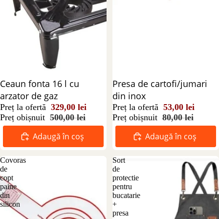
Reducere 34%
Ceaun fonta 16 l cu
Reducere 34%
Presa de cartofi/jumari
arzator de gaz
din inox
Preț la ofertă
329,00 lei
Preț la ofertă
53,00 lei
Preț obișnuit
500,00 lei
Preț obișnuit
80,00 lei
Adaugă în coș
Adaugă în coș
Covoras
Sort
de
de
copt
protectie
paine
pentru
din
bucatarie
silicon
+
presa