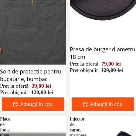
Reducere 34%
Presa de burger diametru
18 cm
Preț la ofertă
79,00 lei
Preț obișnuit
120,00 lei
Reducere 68%
Sort de protectie pentru
bucatarie, bumbac
Preț la ofertă
39,00 lei
Preț obișnuit
120,00 lei
Adaugă în coș
Adaugă în coș
Placa
Injector
de
de
fonta
carne,
plata
marinare