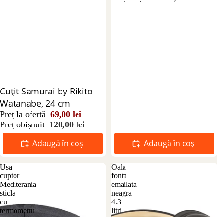
Reducere 43%
Cuțit Samurai by Rikito
Watanabe, 24 cm
Preț la ofertă
69,00 lei
Preț obișnuit
120,00 lei
Adaugă în coș
Adaugă în coș
Usa
Oala
cuptor
fonta
Mediterania
emailata
sticla
neagra
cu
4.3
termometru
litri