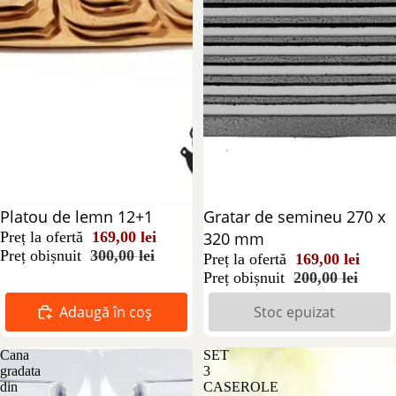
Reducere 44%
Platou de lemn 12+1
Stoc epuizat
Gratar de semineu 270 x
Preț la ofertă
169,00 lei
320 mm
Preț obișnuit
300,00 lei
Preț la ofertă
169,00 lei
Preț obișnuit
200,00 lei
Adaugă în coș
Stoc epuizat
Cana
SET
gradata
3
din
CASEROLE