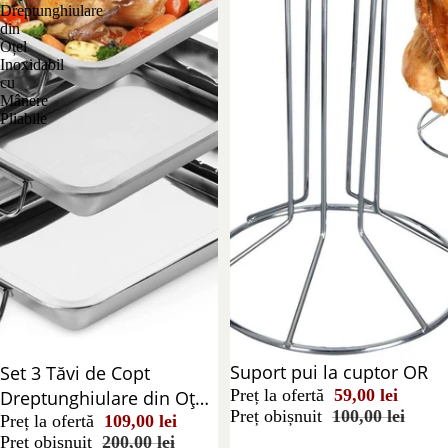
Dreptunghiulare
din
Oțel
Inoxidabil
cu
Mânere
Pliabile
Stoc epuizat
Suport pui la cuptor OR
Reducere 46%
Set 3 Tăvi de Copt
Preț la ofertă
59,00 lei
Dreptunghiulare din Oțel
Preț obișnuit
100,00 lei
Inoxidabil cu Mânere
Preț la ofertă
109,00 lei
Preț obișnuit
200,00 lei