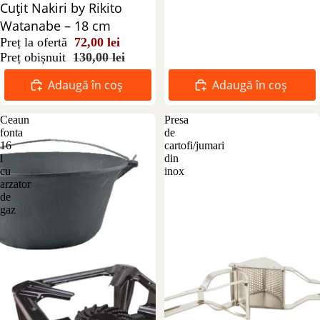
Reducere 45%
Cuțit Nakiri by Rikito
Watanabe – 18 cm
Preț la ofertă
72,00 lei
Preț obișnuit
130,00 lei
Adaugă în coș
Adaugă în coș
Ceaun
Presa
fonta
de
16
cartofi/jumari
l
din
cu
inox
arzator
de
gaz