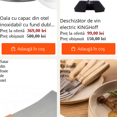
Reducere 26%
Oala cu capac din otel
Reducere 34%
Deschizător de vin
inoxidabil cu fund dublu
electric KINGHoff
25 litri
Preț la ofertă
369,00 lei
Preț la ofertă
99,00 lei
Preț obișnuit
500,00 lei
Preț obișnuit
150,00 lei
Adaugă în coș
Adaugă în coș
Satar
Set
din
Tacâmuri
foaie
pentru
de
picnic
otel