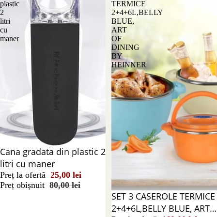
plastic
TERMICE
2
2+4+6L,BELLY
litri
BLUE,
cu
ART
maner
OF
DINING
BY
HEINNER
Reducere 69%
Cana gradata din plastic 2
litri cu maner
Preț la ofertă
25,00 lei
Preț obișnuit
80,00 lei
Reducere 16%
SET 3 CASEROLE TERMICE
2+4+6L,BELLY BLUE, ART