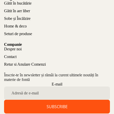
Gătit în bucătărie
Gătit în aer liber
Sobe și Încălzire
Home & deco
Seturi de produse
Companie
Despre noi
Contact
Retur si Anulare Comenzi
Înscrie-te în newsletter și rămâi la curent ultimele noutăți în
materie de fontă
Politica de confidențialitate
E-mail
Politica de rambursare
Termeni de utilizare
Politica de expediere
SUBSCRIBE
Informații de contact