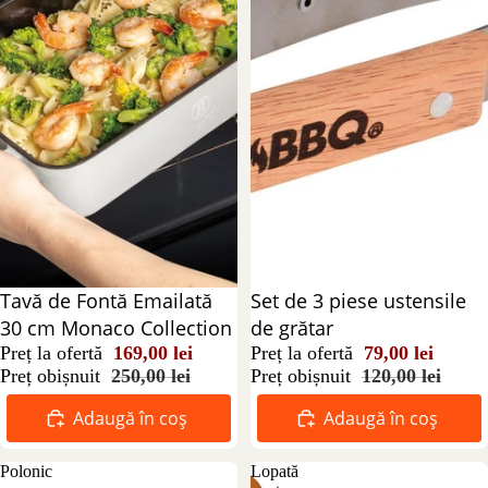
Reducere 32%
Tavă de Fontă Emailată
Reducere 34%
Set de 3 piese ustensile
30 cm Monaco Collection
de grătar
Preț la ofertă
169,00 lei
Preț la ofertă
79,00 lei
Preț obișnuit
250,00 lei
Preț obișnuit
120,00 lei
Adaugă în coș
Adaugă în coș
Polonic
Lopată