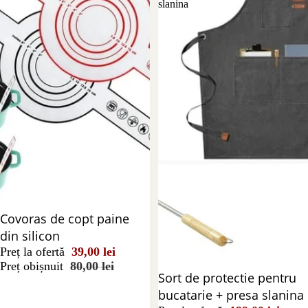
slanina
Reducere 51%
Covoras de copt paine
din silicon
Preț la ofertă
39,00 lei
Preț obișnuit
80,00 lei
Stoc epuizat
Sort de protectie pentru
bucatarie + presa slanina