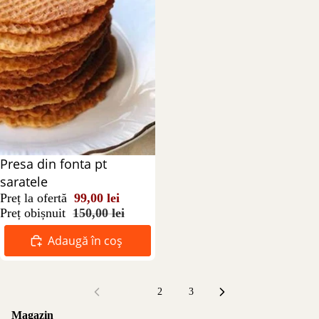
Reducere 34%
Presa din fonta pt
saratele
Preț la ofertă
99,00 lei
Preț obișnuit
150,00 lei
Adaugă în coș
1
2
3
Magazin