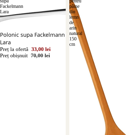
supa
pentru
Fackelmann
pâine
Lara
din
lemn
de
arin
natural
Reducere 53%
Polonic supa Fackelmann
150
Lara
cm
Preț la ofertă
33,00 lei
Preț obișnuit
70,00 lei