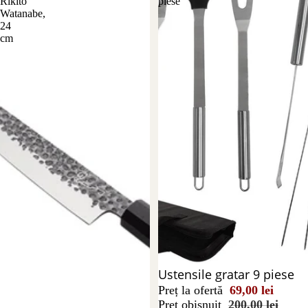
Rikito
piese
Watanabe,
24
cm
Reducere 66%
Ustensile gratar 9 piese
Preț la ofertă
69,00 lei
Preț obișnuit
200,00 lei