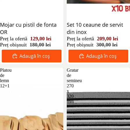
Reducere 28%
Mojar cu pistil de fonta
Reducere 30%
Set 10 ceaune de servit
OR
din inox
Preț la ofertă
129,00 lei
Preț la ofertă
209,00 lei
Preț obișnuit
180,00 lei
Preț obișnuit
300,00 lei
Adaugă în coș
Adaugă în coș
Platou
Gratar
de
de
lemn
semineu
12+1
270
x
320
mm