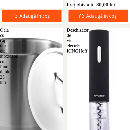
Preț obișnuit
80,00 lei
Adaugă în coș
Adaugă în coș
Oala
Deschizător
cu
de
capac
vin
din
electric
otel
KINGHoff
inoxidabil
cu
fund
dublu
25
litri