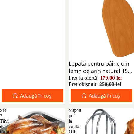
Reducere 28%
Lopată pentru pâine din
lemn de arin natural 150
cm
Preț la ofertă
179,00 lei
Preț obișnuit
250,00 lei
Adaugă în coș
Adaugă în coș
Set
Suport
3
pui
Tăvi
la
de
cuptor
Copt
OR