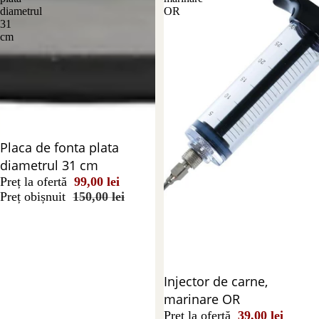
diametrul
OR
31
cm
Reducere 34%
Placa de fonta plata
diametrul 31 cm
Preț la ofertă
99,00 lei
Preț obișnuit
150,00 lei
Reducere 51%
Injector de carne,
marinare OR
Preț la ofertă
39,00 lei