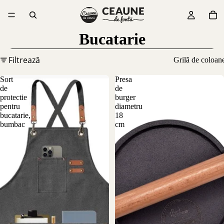
Bucatarie
Filtrează
Grilă de coloan
Sort
Presa
de
de
protectie
burger
pentru
diametru
bucatarie,
18
bumbac
cm