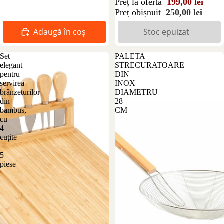
Preț la ofertă
199,00 lei
Preț obișnuit
250,00 lei
Adaugă în coș
Stoc epuizat
Set
PALETA
elegant
STRECURATOARE
pentru
DIN
servirea
INOX
brânzeturilor
DIAMETRU
din
28
bambus,
CM
cu
4
cuțite
–
5
piese