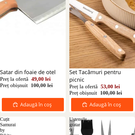
Reducere 51%
Satar din foaie de otel
Reducere 47%
Set Tacâmuri pentru
Preț la ofertă
49,00 lei
picnic
Preț obișnuit
100,00 lei
Preț la ofertă
53,00 lei
Preț obișnuit
100,00 lei
Adaugă în coș
Adaugă în coș
Cuțit
Ustensile
Samurai
gratar
by
9