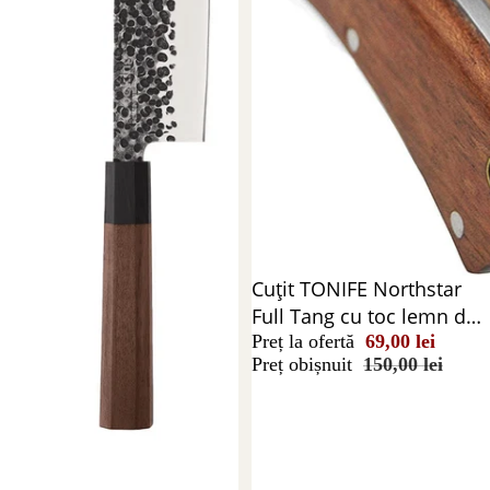
Reducere 54%
Cuțit TONIFE Northstar
Full Tang cu toc lemn de
trandafir
Preț la ofertă
69,00 lei
Preț obișnuit
150,00 lei