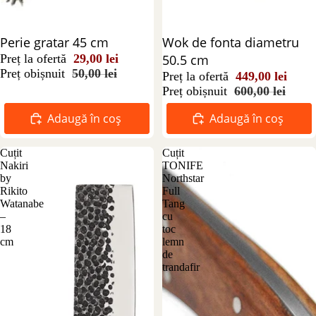
Reducere 42%
Perie gratar 45 cm
Reducere 25%
Wok de fonta diametru
Preț la ofertă
29,00 lei
50.5 cm
Preț obișnuit
50,00 lei
Preț la ofertă
449,00 lei
Preț obișnuit
600,00 lei
Adaugă în coș
Adaugă în coș
Cuțit
Cuțit
Nakiri
TONIFE
by
Northstar
Rikito
Full
Watanabe
Tang
–
cu
18
toc
cm
lemn
de
trandafir