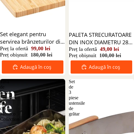
Reducere 45%
Set elegant pentru
Reducere 51%
PALETA STRECURATOARE
servirea brânzeturilor din
DIN INOX DIAMETRU 28
bambus, cu 4 cuțite – 5
Preț la ofertă
99,00 lei
CM
Preț la ofertă
49,00 lei
Preț obișnuit
180,00 lei
Preț obișnuit
100,00 lei
piese
Adaugă în coș
Adaugă în coș
Tavă
Set
de
de
Fontă
3
Emailată
piese
30
ustensile
cm
de
Monaco
grătar
Collection