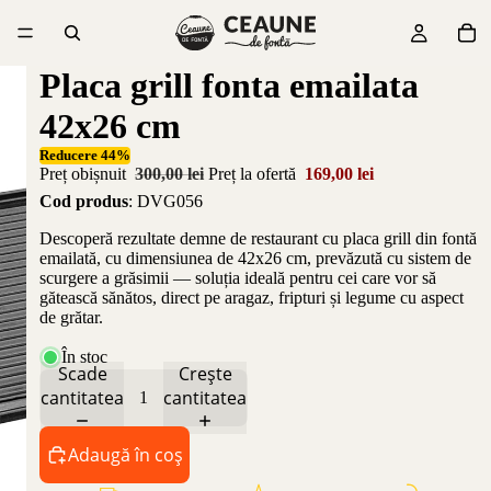
Placa grill fonta emailata
42x26 cm
Reducere 44%
Preț obișnuit
300,00 lei
Preț la ofertă
169,00 lei
Cod produs
: DVG056
Descoperă rezultate demne de restaurant cu placa grill din fontă
emailată, cu dimensiunea de 42x26 cm, prevăzută cu sistem de
scurgere a grăsimii — soluția ideală pentru cei care vor să
gătească sănătos, direct pe aragaz, fripturi și legume cu aspect
de grătar.
În stoc
Scade
Crește
cantitatea
cantitatea
Adaugă în coș