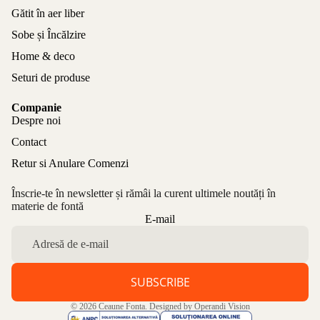
Gătit în aer liber
Sobe și Încălzire
Home & deco
Seturi de produse
Companie
Despre noi
Contact
Retur si Anulare Comenzi
Înscrie-te în newsletter și rămâi la curent ultimele noutăți în
materie de fontă
Politica de confidențialitate
E-mail
Politica de rambursare
Termeni de utilizare
Politica de expediere
SUBSCRIBE
Informații de contact
© 2026
Ceaune Fonta
. Designed by
Operandi Vision
Aviz legal