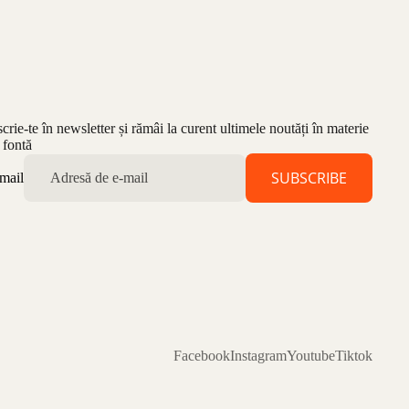
scrie-te în newsletter și rămâi la curent ultimele noutăți în materie
 fontă
SUBSCRIBE
mail
Facebook
Instagram
Youtube
Tiktok