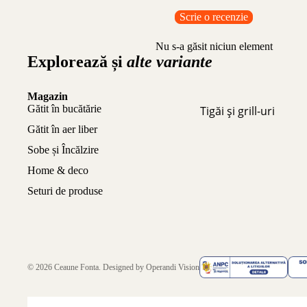
Scrie o recenzie
Nu s-a găsit niciun element
Explorează și
alte variante
Magazin
Gătit în bucătărie
Tigăi și grill-uri
Gătit în aer liber
Sobe și Încălzire
Home & deco
Seturi de produse
© 2026
Ceaune Fonta
. Designed by
Operandi Vision