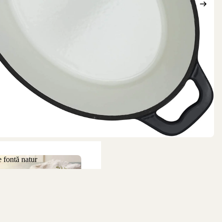
 fontă natur
 de fontă natur