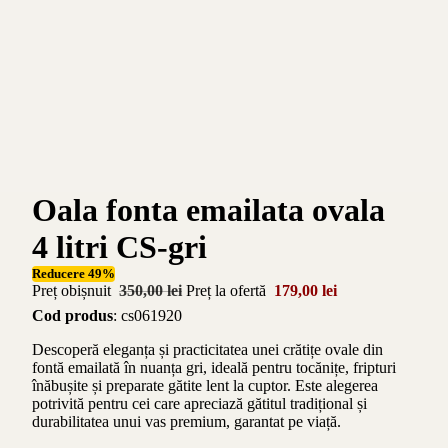
Oala fonta emailata ovala
4 litri CS-gri
Reducere 49%
Preț obișnuit
350,00 lei
Preț la ofertă
179,00 lei
Cod produs
: cs061920
Descoperă eleganța și practicitatea unei crătițe ovale din
fontă emailată în nuanța gri, ideală pentru tocănițe, fripturi
înăbușite și preparate gătite lent la cuptor. Este alegerea
potrivită pentru cei care apreciază gătitul tradițional și
durabilitatea unui vas premium, garantat pe viață.