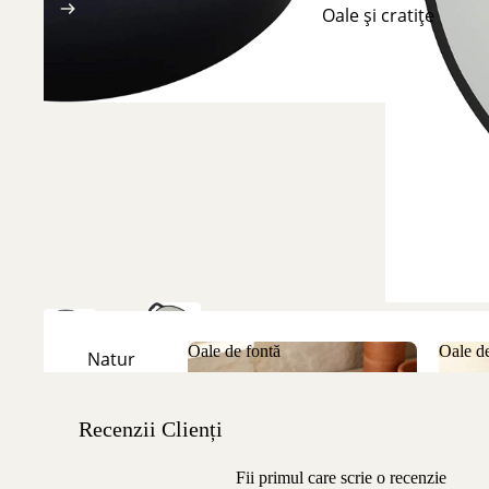
Oale și cratițe
Oale de fontă
Oale de
Natur
Oale de fontă
Oale
Emailate
Recenzii Clienți
Fii primul care scrie o recenzie