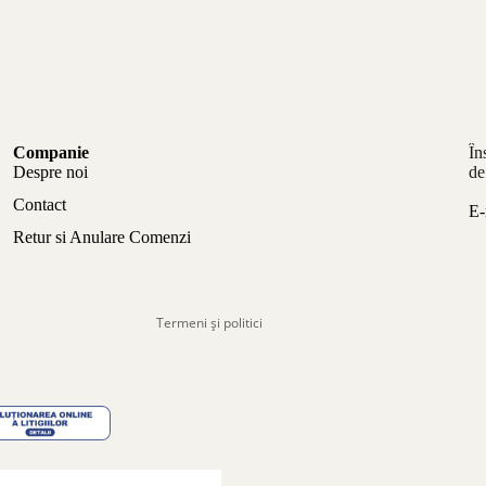
Politica de confidențialitate
Companie
În
Politica de rambursare
Despre noi
de
Termeni de utilizare
Contact
E-
Politica de expediere
Retur si Anulare Comenzi
Informații de contact
Aviz legal
Termeni și politici