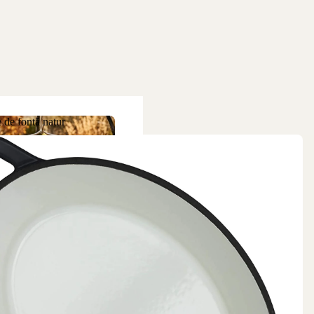
 de fontă natur
ne de fontă natur