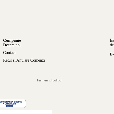
Politica de confidențialitate
Companie
În
Politica de rambursare
Despre noi
de
Termeni de utilizare
Contact
E-
Politica de expediere
Retur si Anulare Comenzi
Informații de contact
Aviz legal
Termeni și politici