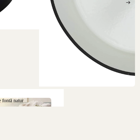
 fontă natur
 de fontă natur