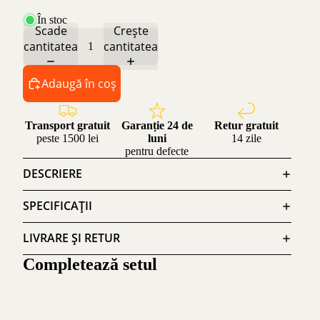
În stoc
Scade
Crește
cantitatea
cantitatea
Adaugă în coș
Transport gratuit
Garanție 24 de
Retur gratuit
peste 1500 lei
luni
14 zile
pentru defecte
DESCRIERE
SPECIFICAȚII
LIVRARE ȘI RETUR
Completează setul