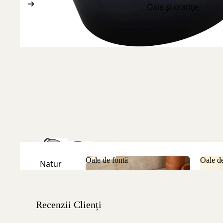
Oale și cratițe
Oale de fontă
Oale de
Natur
Oale de fontă
Oale
Emailate
Recenzii Clienți