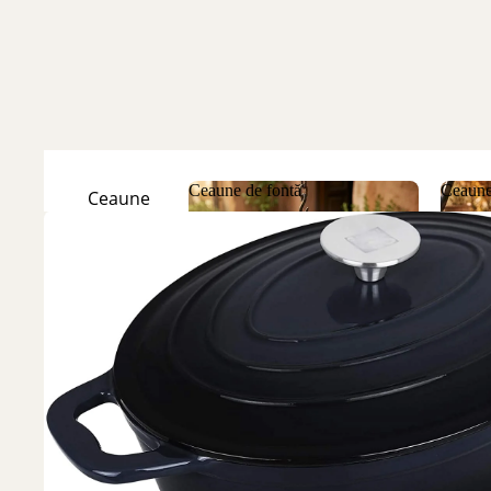
Ceaune de fontă
Ceaune
Ceaune
Natur
Ceaune de fontă
Ceau
Ceaune
Emailate
Discuri
de fontă