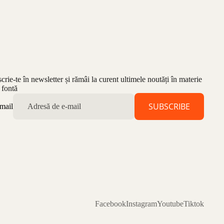
scrie-te în newsletter și rămâi la curent ultimele noutăți în materie
 fontă
SUBSCRIBE
mail
Facebook
Instagram
Youtube
Tiktok