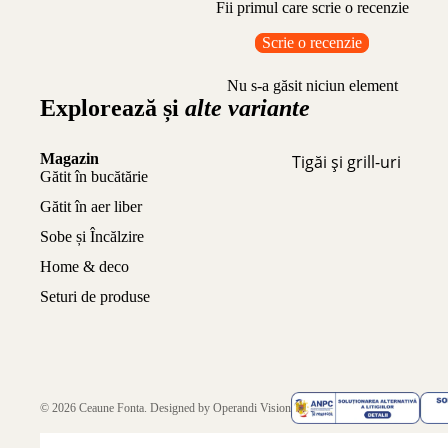
Fii primul care scrie o recenzie
Scrie o recenzie
Nu s-a găsit niciun element
Explorează și
alte variante
Magazin
Tigăi și grill-uri
Gătit în bucătărie
Gătit în aer liber
Sobe și Încălzire
Home & deco
Seturi de produse
© 2026
Ceaune Fonta
. Designed by
Operandi Vision