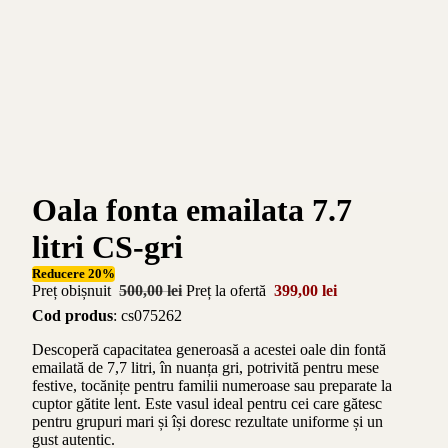
Oala fonta emailata 7.7
litri CS-gri
Reducere 20%
Preț obișnuit
500,00 lei
Preț la ofertă
399,00 lei
Cod produs
: cs075262
Descoperă capacitatea generoasă a acestei oale din fontă
emailată de 7,7 litri, în nuanța gri, potrivită pentru mese
festive, tocănițe pentru familii numeroase sau preparate la
cuptor gătite lent. Este vasul ideal pentru cei care gătesc
pentru grupuri mari și își doresc rezultate uniforme și un
gust autentic.