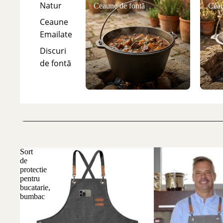
Natur
Ceaune de fontă
Ceau
Ceaune
Emailate
Discuri
de fontă
Sort
de
protectie
pentru
bucatarie,
bumbac