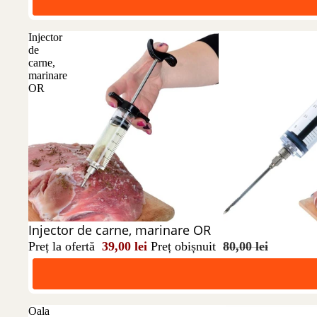
Injector
de
carne,
marinare
OR
Reducere 51%
Injector de carne, marinare OR
Preț la ofertă
39,00 lei
Preț obișnuit
80,00 lei
Oala