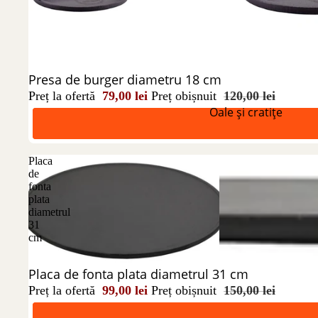
Reducere 34%
Presa de burger diametru 18 cm
Preț la ofertă
79,00 lei
Preț obișnuit
120,00 lei
Oale și cratițe
Placa
de
fonta
plata
diametrul
31
cm
Reducere 34%
Placa de fonta plata diametrul 31 cm
Preț la ofertă
99,00 lei
Preț obișnuit
150,00 lei