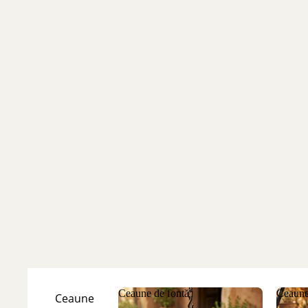
Ceaune de fontă
Ceaune
Ceaune