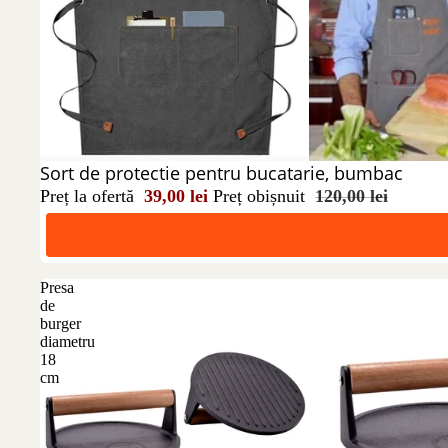
Reducere 68%
Sort de protectie pentru bucatarie, bumbac
Preț la ofertă
39,00 lei
Preț obișnuit
120,00 lei
Presa
de
burger
diametru
18
cm