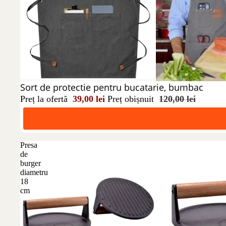
Reducere 68%
Sort de protectie pentru bucatarie, bumbac
Preț la ofertă
39,00 lei
Preț obișnuit
120,00 lei
Presa
de
burger
diametru
18
cm