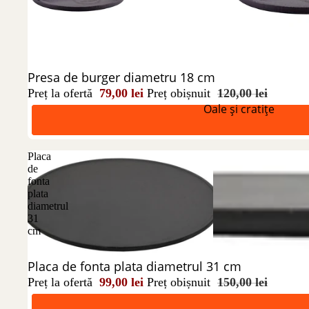
Reducere 34%
Presa de burger diametru 18 cm
Preț la ofertă
79,00 lei
Preț obișnuit
120,00 lei
Oale și cratițe
Placa
de
fonta
plata
diametrul
31
cm
Reducere 34%
Placa de fonta plata diametrul 31 cm
Preț la ofertă
99,00 lei
Preț obișnuit
150,00 lei