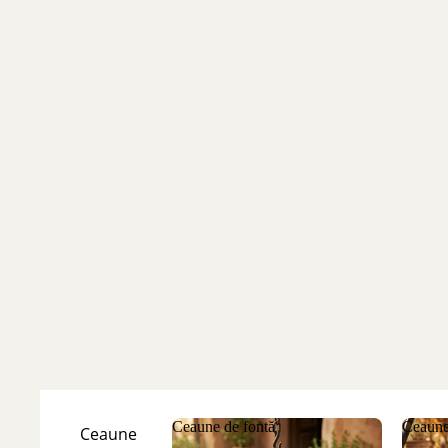
Ceaune de fontă
Ceaune
Ceaune