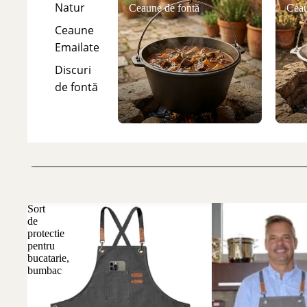
Natur
Ceaune de fontă
Ceau
Ceaune
Emailate
Discuri
de fontă
Sort
de
protectie
pentru
bucatarie,
bumbac