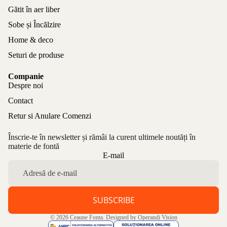
Gătit în aer liber
Sobe și Încălzire
Home & deco
Seturi de produse
Companie
Despre noi
Contact
Retur si Anulare Comenzi
Înscrie-te în newsletter și rămâi la curent ultimele noutăți în
materie de fontă
Politica de confidențialitate
E-mail
Politica de rambursare
Termeni de utilizare
Politica de expediere
SUBSCRIBE
Informații de contact
© 2026
Ceaune Fonta
. Designed by
Operandi Vision
Aviz legal