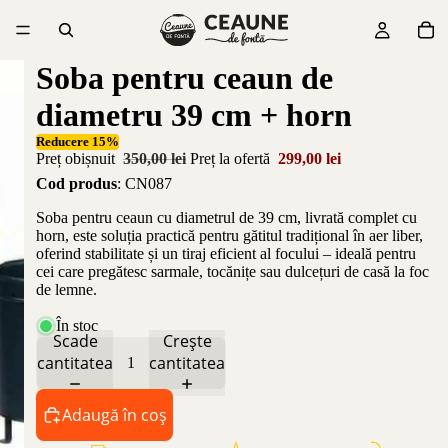
Soba pentru ceaun de
diametru 39 cm + horn
Reducere 15%
Preț obișnuit
350,00 lei
Preț la ofertă
299,00 lei
Cod produs
: CN087
Soba pentru ceaun cu diametrul de 39 cm, livrată complet cu
horn, este soluția practică pentru gătitul tradițional în aer liber,
oferind stabilitate și un tiraj eficient al focului – ideală pentru
cei care pregătesc sarmale, tocănițe sau dulcețuri de casă la foc
de lemne.
În stoc
Scade
Crește
cantitatea
cantitatea
Adaugă în coș