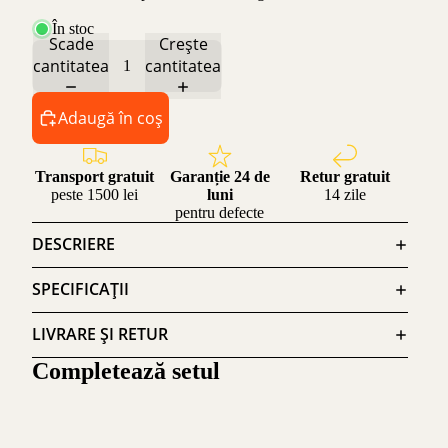
În stoc
Scade
Crește
cantitatea
cantitatea
Adaugă în coș
Transport gratuit
Garanție 24 de
Retur gratuit
peste 1500 lei
luni
14 zile
pentru defecte
DESCRIERE
SPECIFICAȚII
LIVRARE ȘI RETUR
Completează setul