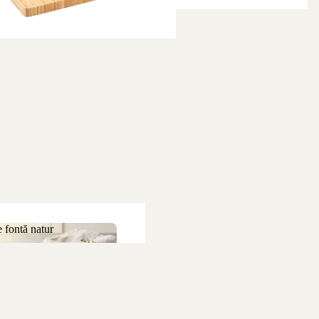
 fontă natur
 de fontă natur