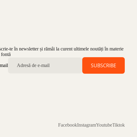
scrie-te în newsletter și rămâi la curent ultimele noutăți în materie
 fontă
SUBSCRIBE
mail
Facebook
Instagram
Youtube
Tiktok