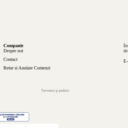
Politica de confidențialitate
Companie
În
Politica de rambursare
Despre noi
de
Termeni de utilizare
Contact
E-
Politica de expediere
Retur si Anulare Comenzi
Informații de contact
Aviz legal
Termeni și politici