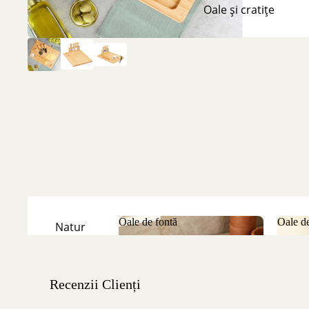
Oale și cratițe
Oale de fontă
Oale de
Natur
Oale de fontă
Oale
Emailate
Recenzii Clienți