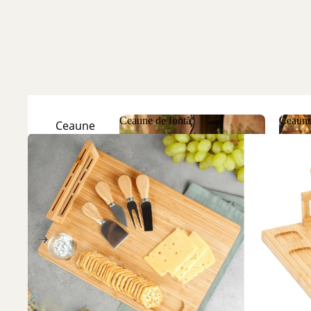
Ceaune de fontă
Ceaune
Ceaune
Natur
Ceaune de fontă
Ceau
Ceaune
Emailate
Discuri
de fontă