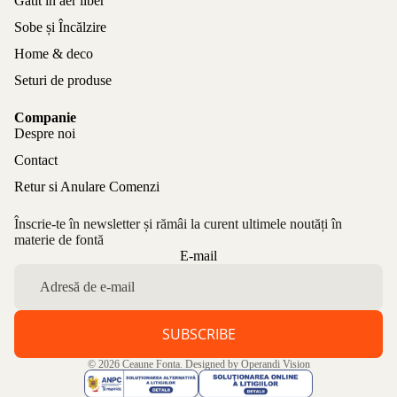
Gătit în aer liber
Sobe și Încălzire
Home & deco
Seturi de produse
Companie
Despre noi
Contact
Retur si Anulare Comenzi
Înscrie-te în newsletter și rămâi la curent ultimele noutăți în
materie de fontă
Politica de confidențialitate
E-mail
Politica de rambursare
Termeni de utilizare
Politica de expediere
SUBSCRIBE
Informații de contact
© 2026
Ceaune Fonta
. Designed by
Operandi Vision
Aviz legal