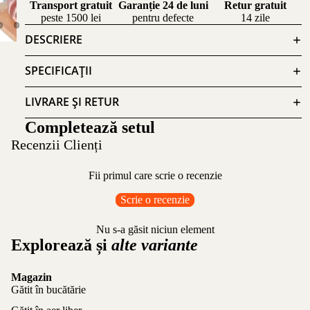
Transport gratuit
Garanție 24 de luni
Retur gratuit
peste 1500 lei
pentru defecte
14 zile
DESCRIERE
SPECIFICAȚII
LIVRARE ȘI RETUR
Completează setul
Recenzii Clienți
Fii primul care scrie o recenzie
Scrie o recenzie
Nu s-a găsit niciun element
Explorează și
alte variante
Magazin
Gătit în bucătărie