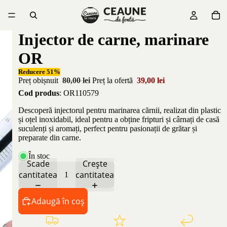
Injector de carne, marinare
OR
Reducere 51%
Preț obișnuit
80,00 lei
Preț la ofertă
39,00 lei
Cod produs
: OR110579
Descoperă injectorul pentru marinarea cărnii, realizat din plastic
și oțel inoxidabil, ideal pentru a obține fripturi și cârnați de casă
suculenți și aromați, perfect pentru pasionații de grătar și
preparate din carne.
În stoc
Scade
Crește
cantitatea
cantitatea
Adaugă în coș