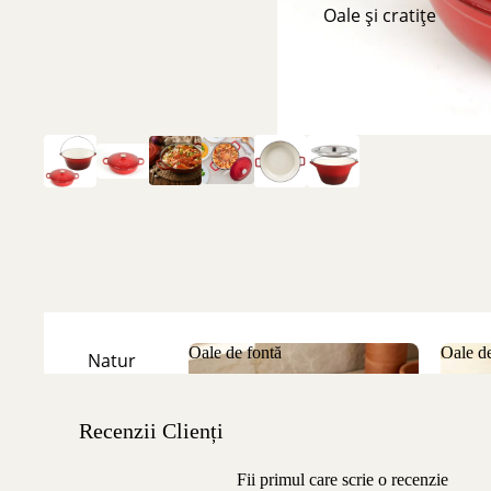
Oale și cratițe
Oale de fontă
Oale de
Natur
Oale de fontă
Oale
Emailate
Recenzii Clienți
Fii primul care scrie o recenzie