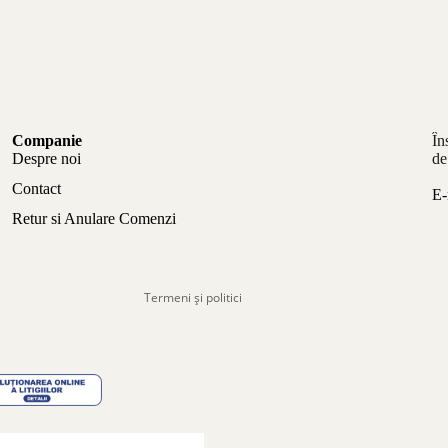
Politica de confidențialitate
Companie
În
Politica de rambursare
Despre noi
de
Termeni de utilizare
Contact
E-
Politica de expediere
Retur si Anulare Comenzi
Informații de contact
Aviz legal
Termeni și politici