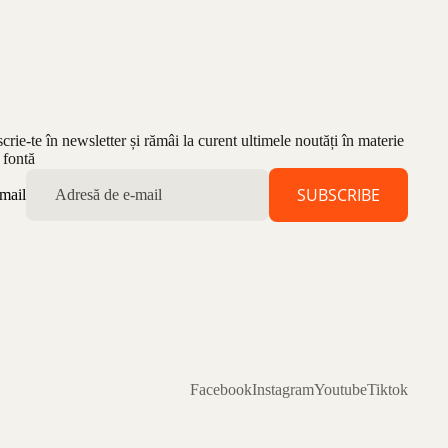
scrie-te în newsletter și rămâi la curent ultimele noutăți în materie
 fontă
SUBSCRIBE
mail
Facebook
Instagram
Youtube
Tiktok