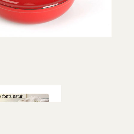
 fontă natur
 de fontă natur