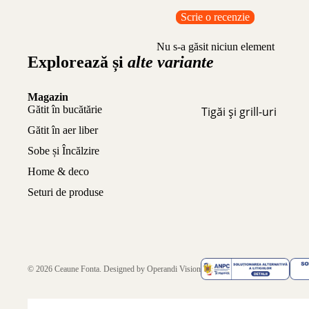
Scrie o recenzie
Nu s-a găsit niciun element
Explorează și
alte variante
Magazin
Gătit în bucătărie
Tigăi și grill-uri
Gătit în aer liber
Sobe și Încălzire
Home & deco
Seturi de produse
© 2026
Ceaune Fonta
. Designed by
Operandi Vision