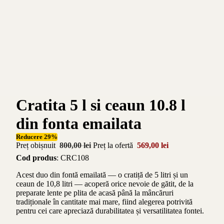
Cratita 5 l si ceaun 10.8 l
din fonta emailata
Reducere 29%
Preț obișnuit
800,00 lei
Preț la ofertă
569,00 lei
Cod produs
: CRC108
Acest duo din fontă emailată — o cratiță de 5 litri și un
ceaun de 10,8 litri — acoperă orice nevoie de gătit, de la
preparate lente pe plita de acasă până la mâncăruri
tradiționale în cantitate mai mare, fiind alegerea potrivită
pentru cei care apreciază durabilitatea și versatilitatea fontei.