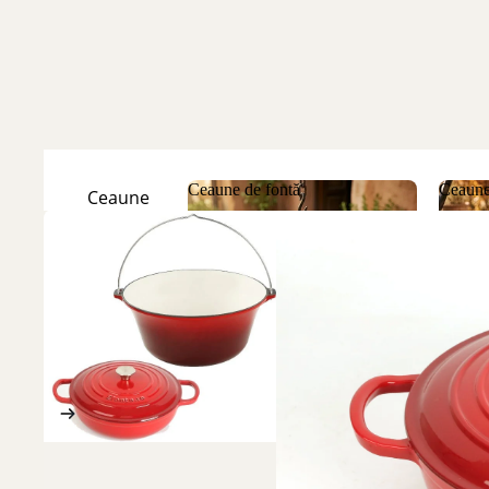
Ceaune de fontă
Ceaune
Ceaune
Natur
Ceaune de fontă
Ceau
Ceaune
Emailate
Discuri
de fontă