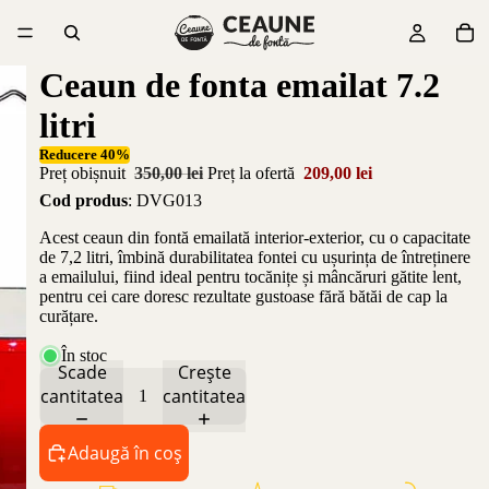
Ceaun de fonta emailat 7.2
litri
Reducere 40%
Preț obișnuit
350,00 lei
Preț la ofertă
209,00 lei
Cod produs
: DVG013
Acest ceaun din fontă emailată interior-exterior, cu o capacitate
de 7,2 litri, îmbină durabilitatea fontei cu ușurința de întreținere
a emailului, fiind ideal pentru tocănițe și mâncăruri gătite lent,
pentru cei care doresc rezultate gustoase fără bătăi de cap la
curățare.
În stoc
Scade
Crește
cantitatea
cantitatea
Adaugă în coș