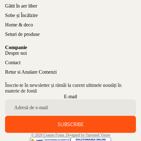
Gătit în aer liber
Sobe și Încălzire
Home & deco
Seturi de produse
Companie
Despre noi
Contact
Retur si Anulare Comenzi
Înscrie-te în newsletter și rămâi la curent ultimele noutăți în
materie de fontă
Politica de confidențialitate
E-mail
Politica de rambursare
Termeni de utilizare
Politica de expediere
SUBSCRIBE
Informații de contact
© 2026
Ceaune Fonta
. Designed by
Operandi Vision
Aviz legal