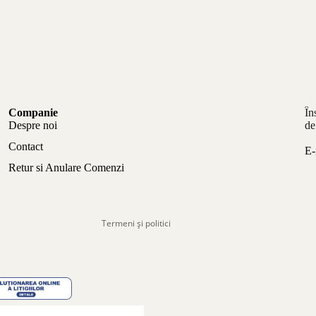
Politica de confidențialitate
Companie
În
Politica de rambursare
Despre noi
de
Termeni de utilizare
Contact
E-
Politica de expediere
Retur si Anulare Comenzi
Informații de contact
Aviz legal
Termeni și politici