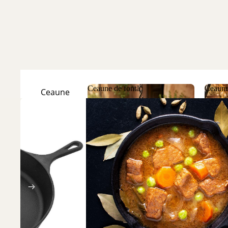
Ceaune de fontă
Ceaune
Ceaune
Natur
Ceaune de fontă
Ceau
Ceaune
Emailate
Discuri
de fontă