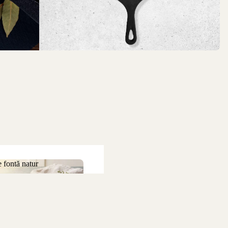
 fontă natur
 de fontă natur