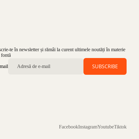
scrie-te în newsletter și rămâi la curent ultimele noutăți în materie
 fontă
SUBSCRIBE
mail
Facebook
Instagram
Youtube
Tiktok