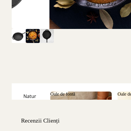
Oale și cratițe
Oale de fontă
Oale de
Natur
Oale de fontă
Oale
Emailate
Recenzii Clienți