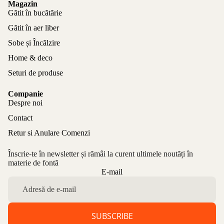
Magazin
Gătit în bucătărie
Gătit în aer liber
Sobe și Încălzire
Home & deco
Seturi de produse
Companie
Despre noi
Contact
Retur si Anulare Comenzi
Înscrie-te în newsletter și rămâi la curent ultimele noutăți în
materie de fontă
Politica de confidențialitate
E-mail
Politica de rambursare
Termeni de utilizare
Politica de expediere
SUBSCRIBE