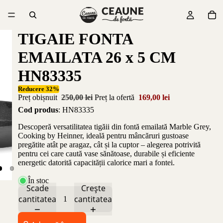
TIGAIE FONTA
EMAILATA 26 x 5 CM
HN83335
Reducere 32%
Preț obișnuit
250,00 lei
Preț la ofertă
169,00 lei
Cod produs
: HN83335
Descoperă versatilitatea tigăii din fontă emailată Marble Grey,
Cooking by Heinner, ideală pentru mâncăruri gustoase
pregătite atât pe aragaz, cât și la cuptor – alegerea potrivită
pentru cei care caută vase sănătoase, durabile și eficiente
energetic datorită capacității calorice mari a fontei.
În stoc
Scade
Crește
cantitatea
cantitatea