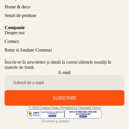
Home & deco
Seturi de produse
Companie
Despre noi
Contact
Retur si Anulare Comenzi
Înscrie-te în newsletter și rămâi la curent ultimele noutăți în
materie de fontă
Politica de confidențialitate
E-mail
Politica de rambursare
Termeni de utilizare
Politica de expediere
SUBSCRIBE
Informații de contact
© 2026
Ceaune Fonta
. Designed by
Operandi Vision
Aviz legal
Termeni și politici