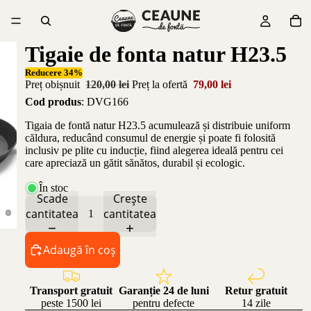
Tigaie de fonta natur H23.5
Reducere 34%
Preț obișnuit
120,00 lei
Preț la ofertă
79,00 lei
Cod produs
: DVG166
Tigaia de fontă natur H23.5 acumulează și distribuie uniform
căldura, reducând consumul de energie și poate fi folosită
inclusiv pe plite cu inducție, fiind alegerea ideală pentru cei
care apreciază un gătit sănătos, durabil și ecologic.
În stoc
Scade
Crește
cantitatea
cantitatea
Adaugă în coș
Transport gratuit
Garanție 24 de luni
Retur gratuit
peste 1500 lei
pentru defecte
14 zile