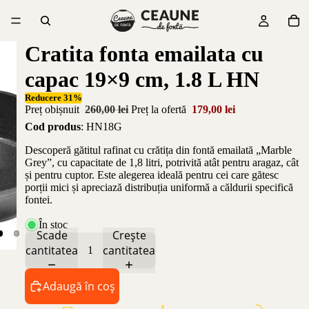
Cratita fonta emailata cu
capac 19×9 cm, 1.8 L HN
Reducere 31%
Preț obișnuit
260,00 lei
Preț la ofertă
179,00 lei
Cod produs
: HN18G
Descoperă gătitul rafinat cu crătița din fontă emailată „Marble
Grey”, cu capacitate de 1,8 litri, potrivită atât pentru aragaz, cât
și pentru cuptor. Este alegerea ideală pentru cei care gătesc
porții mici și apreciază distribuția uniformă a căldurii specifică
fontei.
În stoc
Scade
Crește
cantitatea
cantitatea
Adaugă în coș