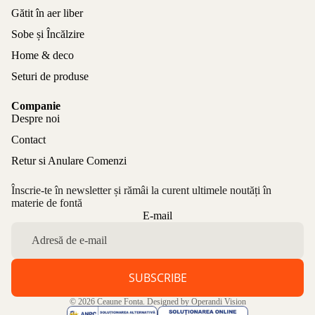
Gătit în aer liber
Sobe și Încălzire
Home & deco
Seturi de produse
Companie
Despre noi
Contact
Retur si Anulare Comenzi
Înscrie-te în newsletter și rămâi la curent ultimele noutăți în
materie de fontă
Politica de confidențialitate
E-mail
Politica de rambursare
Termeni de utilizare
Politica de expediere
SUBSCRIBE
Informații de contact
© 2026
Ceaune Fonta
. Designed by
Operandi Vision
Aviz legal