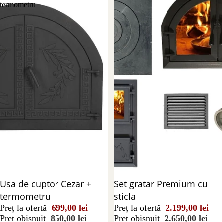
termometru
Reducere 18%
Usa de cuptor Cezar +
Reducere 17%
Set gratar Premium cu
termometru
sticla
Preț la ofertă
699,00 lei
Preț la ofertă
2.199,00 lei
Preț obișnuit
850,00 lei
Preț obișnuit
2.650,00 lei