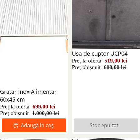
Stoc epuizat
Usa de cuptor UCP04
Preț la ofertă
519,00 lei
Preț obișnuit
600,00 lei
Reducere 30%
Gratar Inox Alimentar
60x45 cm
Preț la ofertă
699,00 lei
Preț obișnuit
1.000,00 lei
Adaugă în coș
Stoc epuizat