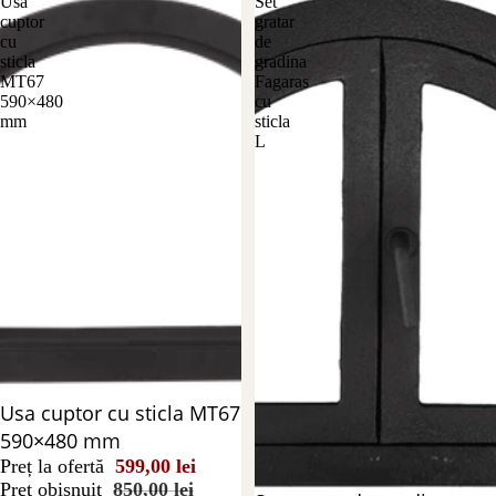
Usa
Set
cuptor
gratar
cu
de
sticla
gradina
MT67
Fagaras
590×480
cu
mm
sticla
L
Reducere 30%
Usa cuptor cu sticla MT67
590×480 mm
Preț la ofertă
599,00 lei
Preț obișnuit
850,00 lei