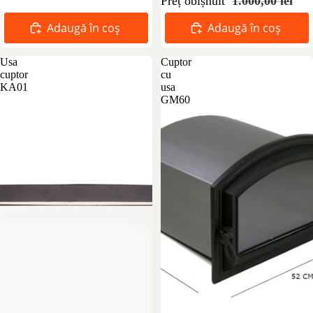
Preț obișnuit
1.000,00 lei
Adaugă în coș
Adaugă în coș
Usa
Cuptor
cuptor
cu
KA01
usa
GM60