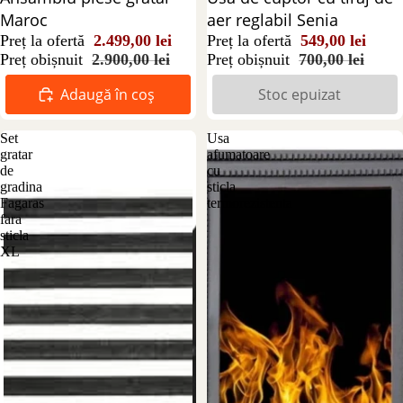
Maroc
aer reglabil Senia
Preț la ofertă
2.499,00 lei
Preț la ofertă
549,00 lei
Preț obișnuit
2.900,00 lei
Preț obișnuit
700,00 lei
Adaugă în coș
Stoc epuizat
Set
Usa
gratar
afumatoare
de
cu
gradina
sticla
Fagaras
termorezistenta
fara
sticla
XL