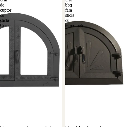
de
bbq
cuptor
fara
cu
sticla
sticla
cu
Creta
termometru