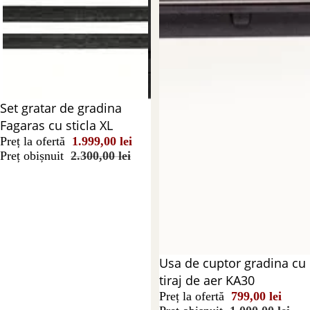
Reducere 13%
Set gratar de gradina
Fagaras cu sticla XL
Preț la ofertă
1.999,00 lei
Preț obișnuit
2.300,00 lei
Reducere 20%
Usa de cuptor gradina cu
tiraj de aer KA30
Preț la ofertă
799,00 lei