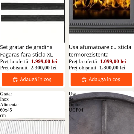
Reducere 13%
Set gratar de gradina
Reducere 15%
Usa afumatoare cu sticla
Fagaras fara sticla XL
termorezistenta
Preț la ofertă
1.999,00 lei
Preț la ofertă
1.099,00 lei
Preț obișnuit
2.300,00 lei
Preț obișnuit
1.300,00 lei
Adaugă în coș
Adaugă în coș
Gratar
Usa
Inox
de
Alimentar
cuptor
60x45
UCP04
cm