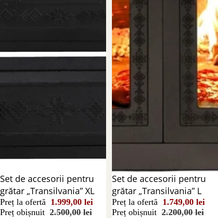
Reducere 20%
Set de accesorii pentru
Reducere 21%
Set de accesorii pentru
grătar „Transilvania” XL
grătar „Transilvania” L
Preț la ofertă
1.999,00 lei
Preț la ofertă
1.749,00 lei
Preț obișnuit
2.500,00 lei
Preț obișnuit
2.200,00 lei