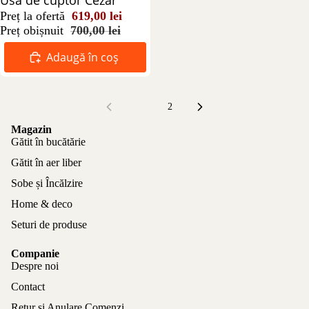
Usa de cuptor Cezar
Preț la ofertă
619,00 lei
Preț obișnuit
700,00 lei
Adaugă în coș
1
2
Magazin
Gătit în bucătărie
Gătit în aer liber
Sobe și Încălzire
Home & deco
Seturi de produse
Companie
Despre noi
Contact
Retur si Anulare Comenzi