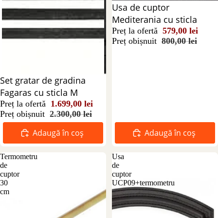
Reducere 28%
Usa de cuptor
Mediterania cu sticla
Preț la ofertă
579,00 lei
Preț obișnuit
800,00 lei
Reducere 26%
Set gratar de gradina
Fagaras cu sticla M
Preț la ofertă
1.699,00 lei
Preț obișnuit
2.300,00 lei
Adaugă în coș
Adaugă în coș
Termometru
Usa
de
de
cuptor
cuptor
30
UCP09+termometru
cm