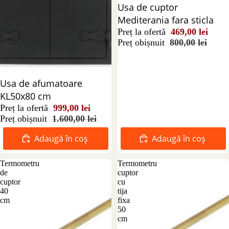
Reducere 41%
Usa de cuptor
Mediterania fara sticla
Preț la ofertă
469,00 lei
Preț obișnuit
800,00 lei
Reducere 38%
Usa de afumatoare
KL50x80 cm
Preț la ofertă
999,00 lei
Preț obișnuit
1.600,00 lei
Adaugă în coș
Adaugă în coș
Termometru
Termometru
de
cuptor
cuptor
cu
40
tija
cm
fixa
50
cm