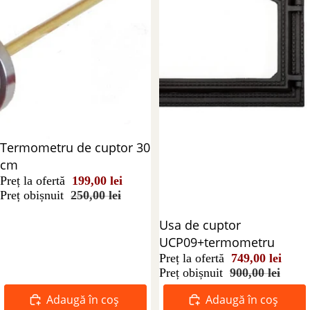
Reducere 20%
Termometru de cuptor 30
cm
Preț la ofertă
199,00 lei
Preț obișnuit
250,00 lei
Reducere 17%
Usa de cuptor
UCP09+termometru
Preț la ofertă
749,00 lei
Preț obișnuit
900,00 lei
Adaugă în coș
Adaugă în coș