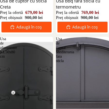
Reducere 25%
Usa de cuptor cu sticla
Reducere 15%
Usa bbq fara sticla cu
Creta
termometru
Preț la ofertă
679,00 lei
Preț la ofertă
769,00 lei
Preț obișnuit
900,00 lei
Preț obișnuit
900,00 lei
Adaugă în coș
Adaugă în coș
Usa
Usa
de
de
afumatoare
cuptor
KL50x80
Mediterania
cm
fara
sticla