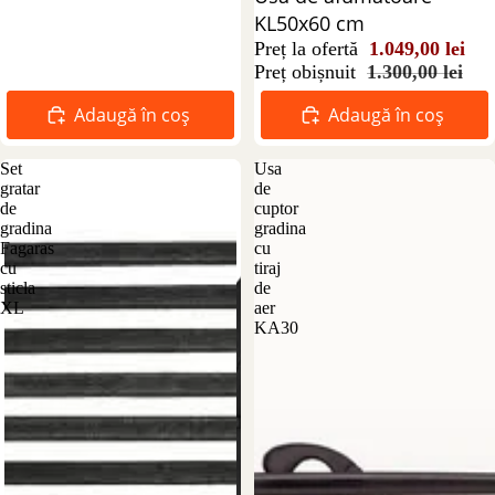
KL50x60 cm
Preț la ofertă
1.049,00 lei
Preț obișnuit
1.300,00 lei
Adaugă în coș
Adaugă în coș
Set
Usa
gratar
de
de
cuptor
gradina
gradina
Fagaras
cu
cu
tiraj
sticla
de
XL
aer
KA30