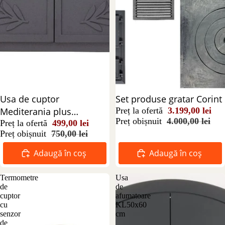
Reducere 33%
Usa de cuptor
Reducere 20%
Set produse gratar Corint
Mediterania plus
Preț la ofertă
3.199,00 lei
Preț obișnuit
4.000,00 lei
termometru
Preț la ofertă
499,00 lei
Preț obișnuit
750,00 lei
Adaugă în coș
Adaugă în coș
Termometre
Usa
de
de
cuptor
afumatoare
cu
KL50x60
senzor
cm
de