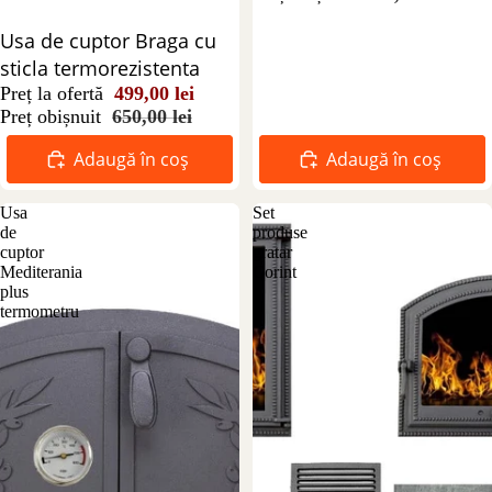
Reducere 23%
Usa de cuptor Braga cu
sticla termorezistenta
Preț la ofertă
499,00 lei
Preț obișnuit
650,00 lei
Adaugă în coș
Adaugă în coș
Usa
Set
de
produse
cuptor
gratar
Mediterania
Corint
plus
termometru