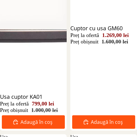
Reducere 21%
Cuptor cu usa GM60
Preț la ofertă
1.269,00 lei
Preț obișnuit
1.600,00 lei
Reducere 20%
Usa cuptor KA01
Preț la ofertă
799,00 lei
Preț obișnuit
1.000,00 lei
Adaugă în coș
Adaugă în coș
Usa
Usa