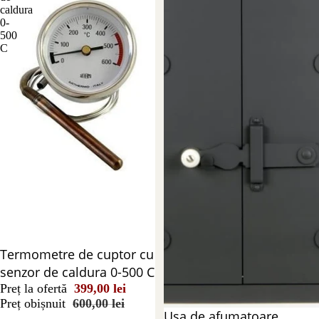
caldura
0-
500
C
Reducere 34%
Termometre de cuptor cu
senzor de caldura 0-500 C
Preț la ofertă
399,00 lei
Preț obișnuit
600,00 lei
Reducere 19%
Usa de afumatoare