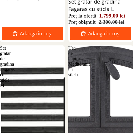
Reducere 22%
Set gratar de gradina
Fagaras cu sticla L
Preț la ofertă
1.799,00 lei
Preț obișnuit
2.300,00 lei
Adaugă în coș
Adaugă în coș
Set
Usa
gratar
de
de
cuptor
gradina
Mediterania
Fagaras
cu
cu
sticla
sticla
M