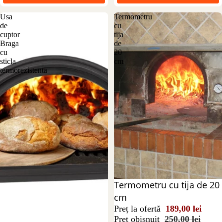
Usa
Termometru
de
cu
cuptor
tija
Braga
de
cu
20
sticla
cm
termorezistenta
Reducere 24%
Termometru cu tija de 20
cm
Preț la ofertă
189,00 lei
Preț obișnuit
250,00 lei