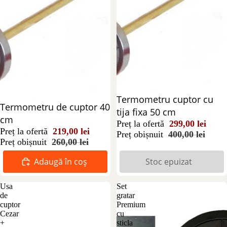
Stoc epuizat
Termometru cuptor cu
Reducere 16%
Termometru de cuptor 40
tija fixa 50 cm
cm
Preț la ofertă
299,00 lei
Preț la ofertă
219,00 lei
Preț obișnuit
400,00 lei
Preț obișnuit
260,00 lei
Adaugă în coș
Stoc epuizat
Usa
Set
de
gratar
cuptor
Premium
Cezar
cu
+
sticla