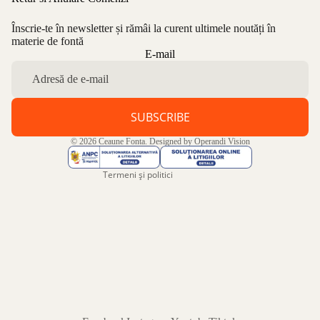
Înscrie-te în newsletter și rămâi la curent ultimele noutăți în
materie de fontă
Politica de confidențialitate
E-mail
Politica de rambursare
Termeni de utilizare
Politica de expediere
SUBSCRIBE
Informații de contact
© 2026
Ceaune Fonta
. Designed by
Operandi Vision
Aviz legal
Termeni și politici