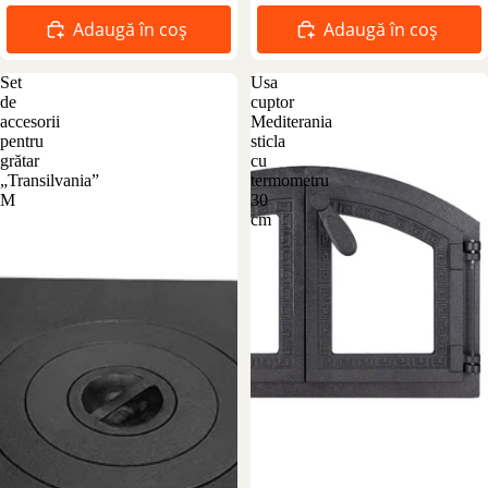
Adaugă în coș
Adaugă în coș
Set
Usa
de
cuptor
accesorii
Mediterania
pentru
sticla
grătar
cu
„Transilvania”
termometru
M
30
cm