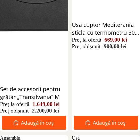
Reducere 26%
Usa cuptor Mediterania
sticla cu termometru 30
cm
Preț la ofertă
669,00 lei
Preț obișnuit
900,00 lei
Reducere 25%
Set de accesorii pentru
grătar „Transilvania” M
Preț la ofertă
1.649,00 lei
Preț obișnuit
2.200,00 lei
Adaugă în coș
Adaugă în coș
Ansamblu
Usa