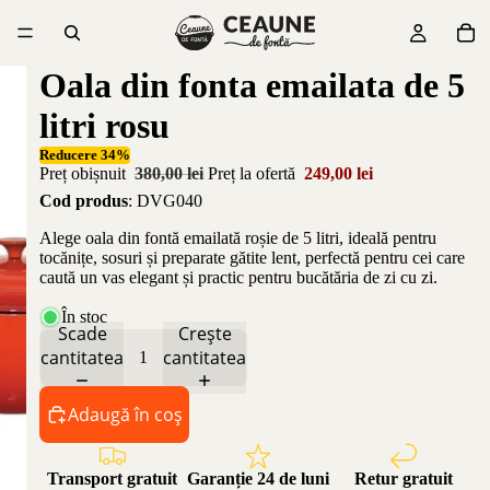
Oala din fonta emailata de 5
litri rosu
Reducere 34%
Preț obișnuit
380,00 lei
Preț la ofertă
249,00 lei
Cod produs
: DVG040
Alege oala din fontă emailată roșie de 5 litri, ideală pentru
tocănițe, sosuri și preparate gătite lent, perfectă pentru cei care
caută un vas elegant și practic pentru bucătăria de zi cu zi.
În stoc
Scade
Crește
cantitatea
cantitatea
Adaugă în coș
Transport gratuit
Garanție 24 de luni
Retur gratuit