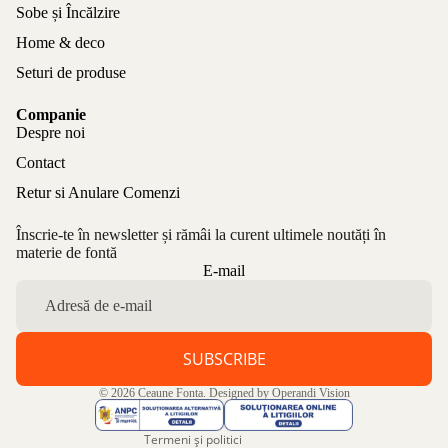
Sobe și Încălzire
Home & deco
Seturi de produse
Companie
Despre noi
Contact
Retur si Anulare Comenzi
Înscrie-te în newsletter și rămâi la curent ultimele noutăți în
materie de fontă
Politica de confidențialitate
E-mail
Politica de rambursare
Termeni de utilizare
Politica de expediere
SUBSCRIBE
Informații de contact
© 2026
Ceaune Fonta
. Designed by
Operandi Vision
Aviz legal
Termeni și politici