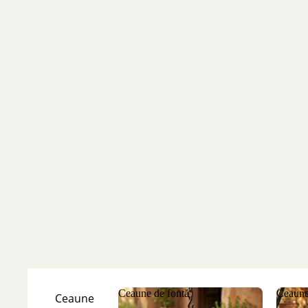
Ceaune de fontă
Ceaune
Ceaune