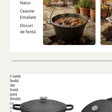
Natur
Ceaune de fontă
Ceau
Ceaune
Emailate
Discuri
de fontă
Cratită
înaltă
din
fontă
pură
(brută)
cu
capac,