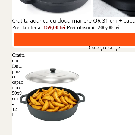
Reducere 21%
Cratita adanca cu doua manere OR 31 cm + cap
Preț la ofertă
159,00 lei
Preț obișnuit
200,00 lei
Oale și cratițe
Cratita
din
fonta
pura
cu
capac
inox
50x9
cm
-
12
l