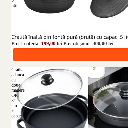
5
litri
Reducere 34%
Cratită înaltă din fontă pură (brută) cu capac, 5 lit
Preț la ofertă
199,00 lei
Preț obișnuit
300,00 lei
Cratita
adanca
cu
doua
manere
OR
31
cm
+
capac