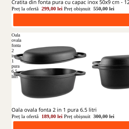
Reducere 46%
Cratita din fonta pura cu capac inox 50x9 cm - 12
Preț la ofertă
299,00 lei
Preț obișnuit
550,00 lei
Oala
ovala
fonta
2
in
1
pura
6.5
litri
Reducere 37%
Oala ovala fonta 2 in 1 pura 6.5 litri
Preț la ofertă
189,00 lei
Preț obișnuit
300,00 lei