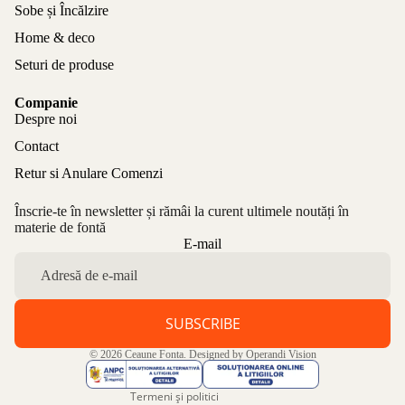
Sobe și Încălzire
Home & deco
Seturi de produse
Companie
Despre noi
Contact
Retur si Anulare Comenzi
Înscrie-te în newsletter și rămâi la curent ultimele noutăți în
materie de fontă
Politica de confidențialitate
E-mail
Politica de rambursare
Termeni de utilizare
Politica de expediere
SUBSCRIBE
Informații de contact
© 2026
Ceaune Fonta
. Designed by
Operandi Vision
Aviz legal
Termeni și politici