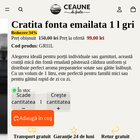
Cratita fonta emailata 1 l gri
Reducere 34%
Preț obișnuit
150,00 lei
Preț la ofertă
99,00 lei
Cod produs
: GRI1L
Alegerea ideală pentru porții individuale sau garnituri, această
cratiță mică din fontă emailată păstrează căldura uniform și
distribuie perfect aroma preparatelor sotate sau gătite înăbușit.
Cu un volum de 1 litru, este perfectă pentru familii mici sau
pentru gătitul rapid de zi cu zi.
În stoc
Scade
Crește
cantitatea
cantitatea
Adaugă în coș
Transport gratuit
Garanție 24 de luni
Retur gratuit