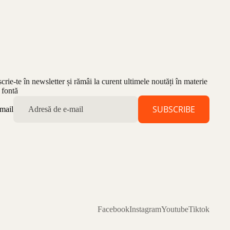
scrie-te în newsletter și rămâi la curent ultimele noutăți în materie
 fontă
SUBSCRIBE
mail
Facebook
Instagram
Youtube
Tiktok