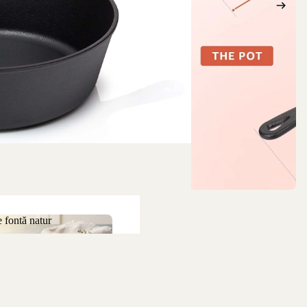
 fontă natur
 de fontă natur