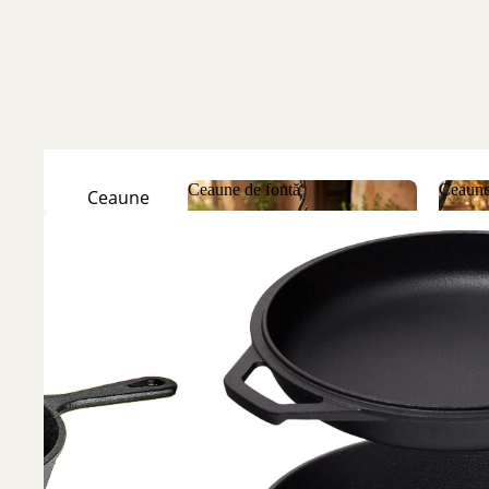
Ceaune de fontă
Ceaune
Ceaune
Natur
Ceaune de fontă
Ceau
Ceaune
Emailate
Discuri
de fontă