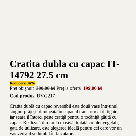
Cratita dubla cu capac IT-
14792 27.5 cm
Reducere 34%
Preț obișnuit
300,00 lei
Preț la ofertă
199,00 lei
Cod produs
: DVG217
Cratița dublă cu capac reversibil este două vase într-unul
singur: prăjești dimineața în capacul transformat în tigaie,
iar seara îl întorci peste cratiță pentru o tocăniță gătită cu
capac. Realizată din fontă masivă, tratată cu ulei vegetal și
gata de utilizare, este alegerea ideală pentru cei care vor un
vas versatil și durabil în bucătărie.