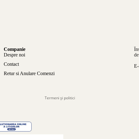
Politica de confidențialitate
Companie
În
Politica de rambursare
Despre noi
de
Termeni de utilizare
Contact
E-
Politica de expediere
Retur si Anulare Comenzi
Informații de contact
Aviz legal
Termeni și politici