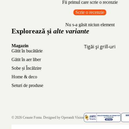
Fii primul care scrie o recenzie
Scrie o recenzie
Nu s-a găsit niciun element
Explorează și
alte variante
Magazin
Tigăi și grill-uri
Gătit în bucătărie
Gătit în aer liber
Sobe și Încălzire
Home & deco
Seturi de produse
© 2026
Ceaune Fonta
. Designed by
Operandi Vision