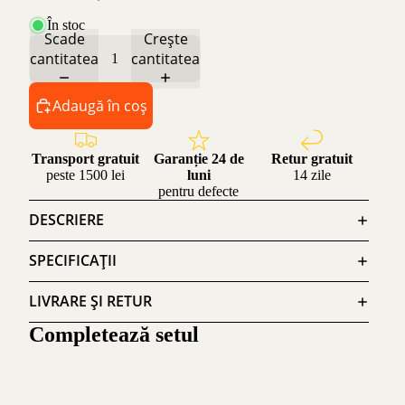
În stoc
Scade
Crește
cantitatea
cantitatea
Adaugă în coș
Transport gratuit
Garanție 24 de
Retur gratuit
peste 1500 lei
luni
14 zile
pentru defecte
DESCRIERE
SPECIFICAȚII
LIVRARE ȘI RETUR
Completează setul