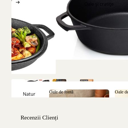
Oale și cratițe
Oale de fontă
Oale de
Natur
Oale de fontă
Oale
Emailate
Recenzii Clienți