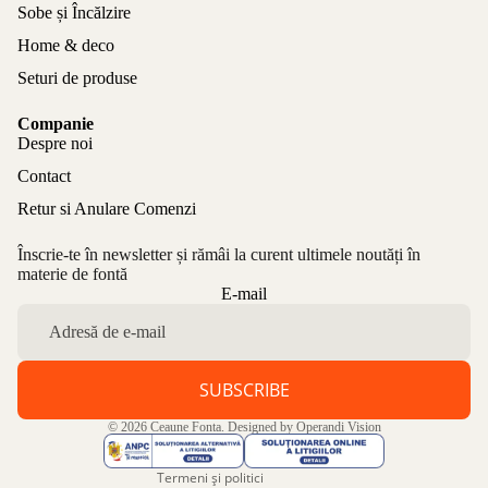
Sobe și Încălzire
Home & deco
Seturi de produse
Companie
Despre noi
Contact
Retur si Anulare Comenzi
Înscrie-te în newsletter și rămâi la curent ultimele noutăți în
materie de fontă
Politica de confidențialitate
E-mail
Politica de rambursare
Termeni de utilizare
Politica de expediere
SUBSCRIBE
Informații de contact
© 2026
Ceaune Fonta
. Designed by
Operandi Vision
Aviz legal
Termeni și politici