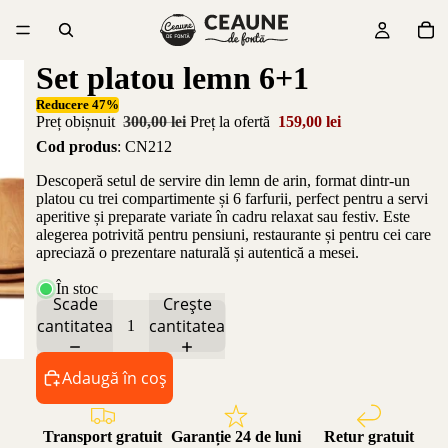
Set platou lemn 6+1
Reducere 47%
Preț obișnuit
300,00 lei
Preț la ofertă
159,00 lei
Cod produs
: CN212
Descoperă setul de servire din lemn de arin, format dintr-un
platou cu trei compartimente și 6 farfurii, perfect pentru a servi
aperitive și preparate variate în cadru relaxat sau festiv. Este
alegerea potrivită pentru pensiuni, restaurante și pentru cei care
apreciază o prezentare naturală și autentică a mesei.
În stoc
Scade
Crește
cantitatea
cantitatea
Adaugă în coș
Transport gratuit
Garanție 24 de luni
Retur gratuit