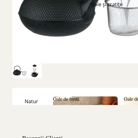
Oale și cratițe
Oale de fontă
Oale de
Natur
Oale de fontă
Oale
Emailate
Recenzii Clienți