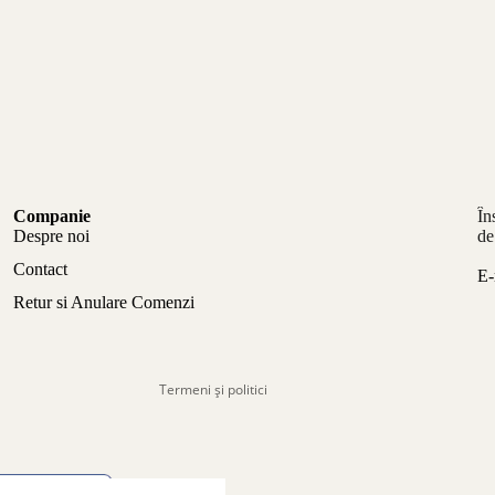
Politica de confidențialitate
Companie
În
Politica de rambursare
Despre noi
de
Termeni de utilizare
Contact
E-
Politica de expediere
Retur si Anulare Comenzi
Informații de contact
Aviz legal
Termeni și politici