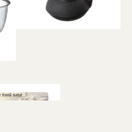
 fontă natur
 de fontă natur