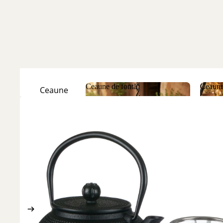
Ceaune de fontă
Ceaune
Ceaune
Natur
Ceaune de fontă
Ceau
Ceaune
Emailate
Discuri
de fontă