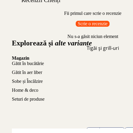
Fii primul care scrie o recenzie
Scrie o recenzie
Nu s-a găsit niciun element
Explorează și
alte variante
Tigăi și grill-uri
Magazin
Gătit în bucătărie
Gătit în aer liber
Sobe și Încălzire
Home & deco
Seturi de produse
© 2026
Ceaune Fonta
. Designed by
Operandi Vision