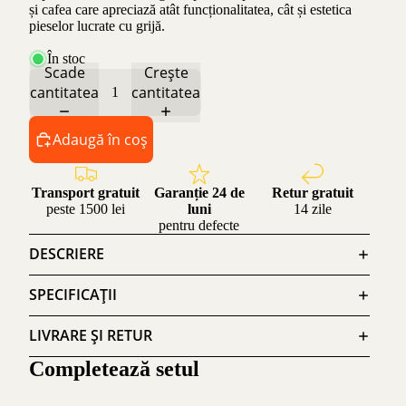
și cafea care apreciază atât funcționalitatea, cât și estetica
pieselor lucrate cu grijă.
În stoc
Scade
Crește
cantitatea
cantitatea
Adaugă în coș
Transport gratuit
Garanție 24 de
Retur gratuit
peste 1500 lei
luni
14 zile
pentru defecte
DESCRIERE
SPECIFICAȚII
LIVRARE ȘI RETUR
Completează setul