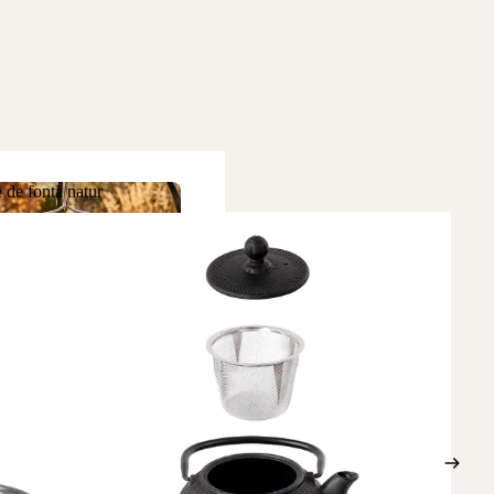
 de fontă natur
ne de fontă natur